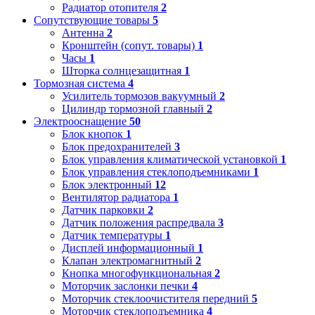
Радиатор отопителя
2
Сопутствующие товары
5
Антенна
2
Кронштейн (сопут. товары)
1
Часы
1
Шторка солнцезащитная
1
Тормозная система
4
Усилитель тормозов вакуумный
2
Цилиндр тормозной главный
2
Электрооснащение
50
Блок кнопок
1
Блок предохранителей
3
Блок управления климатической установкой
1
Блок управления стеклоподъемниками
1
Блок электронный
12
Вентилятор радиатора
1
Датчик парковки
2
Датчик положения распредвала
3
Датчик температуры
1
Дисплей информационный
1
Клапан электромагнитный
2
Кнопка многофункциональная
2
Моторчик заслонки печки
4
Моторчик стеклоочистителя передний
5
Моторчик стеклоподъемника
4