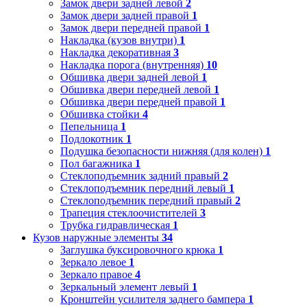
Замок двери задней левой
2
Замок двери задней правой
1
Замок двери передней правой
1
Накладка (кузов внутри)
1
Накладка декоративная
3
Накладка порога (внутренняя)
10
Обшивка двери задней левой
1
Обшивка двери передней левой
1
Обшивка двери передней правой
1
Обшивка стойки
4
Пепельница
1
Подлокотник
1
Подушка безопасности нижняя (для колен)
1
Пол багажника
1
Стеклоподъемник задний правый
2
Стеклоподъемник передний левый
1
Стеклоподъемник передний правый
2
Трапеция стеклоочистителей
3
Трубка гидравлическая
1
Кузов наружные элементы
34
Заглушка буксировочного крюка
1
Зеркало левое
1
Зеркало правое
4
Зеркальный элемент левый
1
Кронштейн усилителя заднего бампера
1