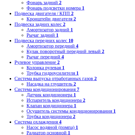
Фонарь задний
2
Фонарь подсветки номера
1
Подвеска двигателя / КПП
2
Кронштейн двигателя
2
Подвеска задних колес
2
Амортизатор задний
1
Рычаг задний
1
Подвеска передних колес
10
Амортизатор передний
4
Кулак поворотный передний левый
2
Рычаг передний
4
Рулевое управление
2
Колонка рулевая
1
Трубка гидроусилителя
1
Система выпуска отработанных газов
2
Насадка на глушитель
2
Система кондиционирования
7
Датчик кондиционера
1
Испаритель кондиционера
2
Клапан кондиционера
1
Осушитель системы кондиционирования
1
Трубка кондиционера
2
Система охлаждения
4
Насос водяной (помпа)
1
Радиатор основной
1