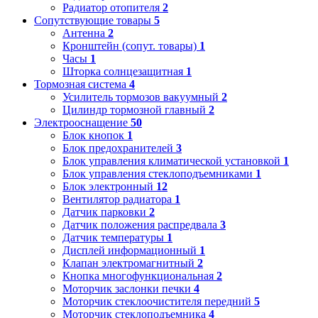
Радиатор отопителя
2
Сопутствующие товары
5
Антенна
2
Кронштейн (сопут. товары)
1
Часы
1
Шторка солнцезащитная
1
Тормозная система
4
Усилитель тормозов вакуумный
2
Цилиндр тормозной главный
2
Электрооснащение
50
Блок кнопок
1
Блок предохранителей
3
Блок управления климатической установкой
1
Блок управления стеклоподъемниками
1
Блок электронный
12
Вентилятор радиатора
1
Датчик парковки
2
Датчик положения распредвала
3
Датчик температуры
1
Дисплей информационный
1
Клапан электромагнитный
2
Кнопка многофункциональная
2
Моторчик заслонки печки
4
Моторчик стеклоочистителя передний
5
Моторчик стеклоподъемника
4