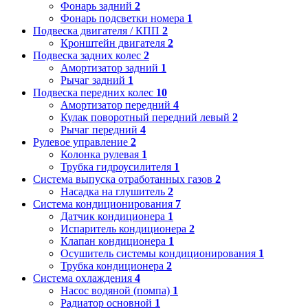
Фонарь задний
2
Фонарь подсветки номера
1
Подвеска двигателя / КПП
2
Кронштейн двигателя
2
Подвеска задних колес
2
Амортизатор задний
1
Рычаг задний
1
Подвеска передних колес
10
Амортизатор передний
4
Кулак поворотный передний левый
2
Рычаг передний
4
Рулевое управление
2
Колонка рулевая
1
Трубка гидроусилителя
1
Система выпуска отработанных газов
2
Насадка на глушитель
2
Система кондиционирования
7
Датчик кондиционера
1
Испаритель кондиционера
2
Клапан кондиционера
1
Осушитель системы кондиционирования
1
Трубка кондиционера
2
Система охлаждения
4
Насос водяной (помпа)
1
Радиатор основной
1