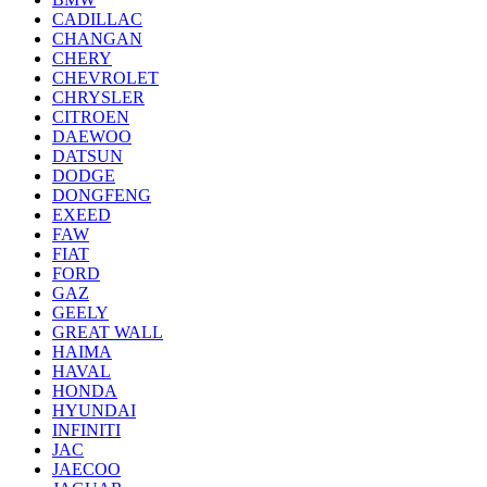
CADILLAC
CHANGAN
CHERY
CHEVROLET
CHRYSLER
CITROEN
DAEWOO
DATSUN
DODGE
DONGFENG
EXEED
FAW
FIAT
FORD
GAZ
GEELY
GREAT WALL
HAIMA
HAVAL
HONDA
HYUNDAI
INFINITI
JAC
JAECOO