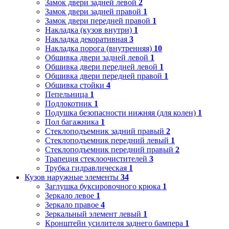
Замок двери задней левой
2
Замок двери задней правой
1
Замок двери передней правой
1
Накладка (кузов внутри)
1
Накладка декоративная
3
Накладка порога (внутренняя)
10
Обшивка двери задней левой
1
Обшивка двери передней левой
1
Обшивка двери передней правой
1
Обшивка стойки
4
Пепельница
1
Подлокотник
1
Подушка безопасности нижняя (для колен)
1
Пол багажника
1
Стеклоподъемник задний правый
2
Стеклоподъемник передний левый
1
Стеклоподъемник передний правый
2
Трапеция стеклоочистителей
3
Трубка гидравлическая
1
Кузов наружные элементы
34
Заглушка буксировочного крюка
1
Зеркало левое
1
Зеркало правое
4
Зеркальный элемент левый
1
Кронштейн усилителя заднего бампера
1