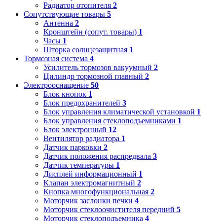
Радиатор отопителя
2
Сопутствующие товары
5
Антенна
2
Кронштейн (сопут. товары)
1
Часы
1
Шторка солнцезащитная
1
Тормозная система
4
Усилитель тормозов вакуумный
2
Цилиндр тормозной главный
2
Электрооснащение
50
Блок кнопок
1
Блок предохранителей
3
Блок управления климатической установкой
1
Блок управления стеклоподъемниками
1
Блок электронный
12
Вентилятор радиатора
1
Датчик парковки
2
Датчик положения распредвала
3
Датчик температуры
1
Дисплей информационный
1
Клапан электромагнитный
2
Кнопка многофункциональная
2
Моторчик заслонки печки
4
Моторчик стеклоочистителя передний
5
Моторчик стеклоподъемника
4