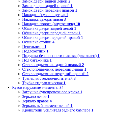
Замок двери задней левой
2
Замок двери задней правой
1
Замок двери передней правой
1
Накладка (кузов внутри)
1
Накладка декоративная
3
Накладка порога (внутренняя)
10
Обшивка двери задней левой
1
Обшивка двери передней левой
1
Обшивка двери передней правой
1
Обшивка стойки
4
Пепельница
1
Подлокотник
1
Подушка безопасности нижняя (для колен)
1
Пол багажника
1
Стеклоподъемник задний правый
2
Стеклоподъемник передний левый
1
Стеклоподъемник передний правый
2
Трапеция стеклоочистителей
3
Трубка гидравлическая
1
Кузов наружные элементы
34
Заглушка буксировочного крюка
1
Зеркало левое
1
Зеркало правое
4
Зеркальный элемент левый
1
Кронштейн усилителя заднего бампера
1