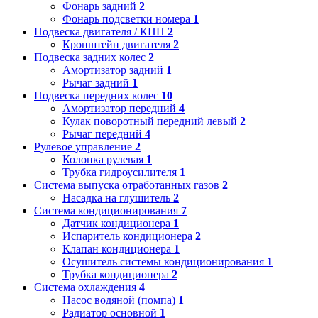
Фонарь задний
2
Фонарь подсветки номера
1
Подвеска двигателя / КПП
2
Кронштейн двигателя
2
Подвеска задних колес
2
Амортизатор задний
1
Рычаг задний
1
Подвеска передних колес
10
Амортизатор передний
4
Кулак поворотный передний левый
2
Рычаг передний
4
Рулевое управление
2
Колонка рулевая
1
Трубка гидроусилителя
1
Система выпуска отработанных газов
2
Насадка на глушитель
2
Система кондиционирования
7
Датчик кондиционера
1
Испаритель кондиционера
2
Клапан кондиционера
1
Осушитель системы кондиционирования
1
Трубка кондиционера
2
Система охлаждения
4
Насос водяной (помпа)
1
Радиатор основной
1