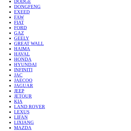
DODGE
DONGFENG
EXEED
FAW
FIAT
FORD
GAZ
GEELY
GREAT WALL
HAIMA
HAVAL
HONDA
HYUNDAI
INFINITI
JAC
JAECOO
JAGUAR
JEEP
JETOUR
KIA
LAND ROVER
LEXUS
LIFAN
LIXIANG
MAZDA