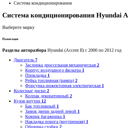
Система кондиционирования
Система кондиционирования Hyundai Ac
Выберите марку
Навигация
Разделы авторазбора
Hyundai (Accent II) с 2000 по 2012 год
Двигатель
7
Заслонка дроссельная механическая
2
Корпус воздушного фильтра
1
Прокладка
1
Рейка топливная (рампа)
2
Форсунка инжекторная электрическая
1
Колесные диски
2
Колпак декоративный
2
Кузов внутри
12
Бак топливный
1
Замок двери задней левой
1
Коврик багажника
1
Накладка порога (внутренняя)
1
Обшивка стойки
2