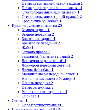
Петля двери задней левой верхняя
1
Петля двери задней левой нижняя
1
Стеклоподъемник задний левый
1
Стеклоподъемник задний правый
2
Трос лючка бензобака
1
Кузов наружные элементы
25
Бампер задний
1
Бампер передний
2
Брызговик задний
1
Брызговик передний
2
Жабо
1
Зеркало правое
2
Зеркальный элемент правый
2
Лонжерон задний левый
1
Лонжерон передний левый
1
Лючок бензобака
1
Молдинг двери передней левой
1
Наполнитель заднего бампера
3
Панель передняя
2
Петля багажника
3
Решетка вентиляционная
1
Спойлер
1
Оптика
1
Фара противотуманная
1
Подвеска двигателя / КПП
3