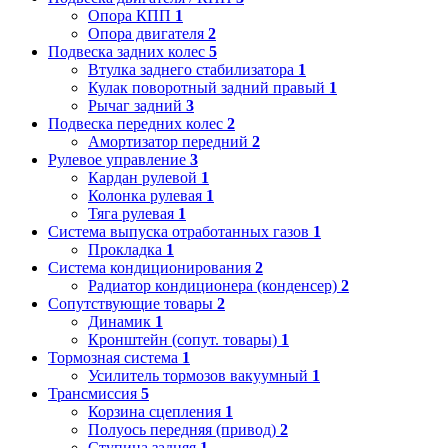
Опора КПП
1
Опора двигателя
2
Подвеска задних колес
5
Втулка заднего стабилизатора
1
Кулак поворотный задний правый
1
Рычаг задний
3
Подвеска передних колес
2
Амортизатор передний
2
Рулевое управление
3
Кардан рулевой
1
Колонка рулевая
1
Тяга рулевая
1
Система выпуска отработанных газов
1
Прокладка
1
Система кондиционирования
2
Радиатор кондиционера (конденсер)
2
Сопутствующие товары
2
Динамик
1
Кронштейн (сопут. товары)
1
Тормозная система
1
Усилитель тормозов вакуумный
1
Трансмиссия
5
Корзина сцепления
1
Полуось передняя (привод)
2
Ступица задняя
1