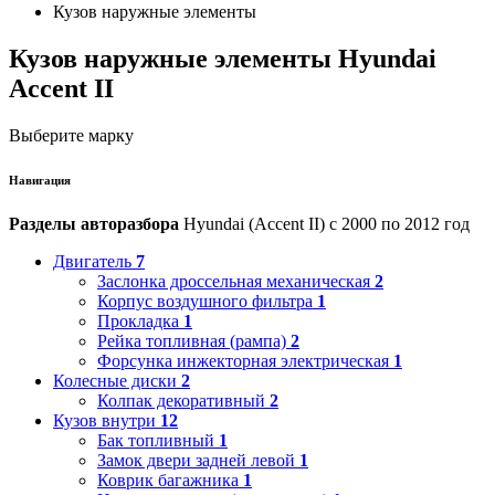
Кузов наружные элементы
Кузов наружные элементы Hyundai
Accent II
Выберите марку
Навигация
Разделы авторазбора
Hyundai (Accent II) с 2000 по 2012 год
Двигатель
7
Заслонка дроссельная механическая
2
Корпус воздушного фильтра
1
Прокладка
1
Рейка топливная (рампа)
2
Форсунка инжекторная электрическая
1
Колесные диски
2
Колпак декоративный
2
Кузов внутри
12
Бак топливный
1
Замок двери задней левой
1
Коврик багажника
1