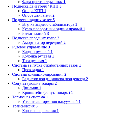
Фара противотуманная
1
Подвеска двигателя / КПП
3
Опора КПП
1
Опора двигателя
2
Подвеска задних колес
5
Втулка заднего стабилизатора
1
Кулак поворотный задний правый
1
Рычаг задний
3
Подвеска передних колес
2
Амортизатор передний
2
Рулевое управление
3
Кардан рулевой
1
Колонка рулевая
1
Тяга рулевая
1
Система выпуска отработанных газов
1
Прокладка
1
Система кондиционирования
2
Радиатор кондиционера (конденсер)
2
Сопутствующие товары
2
Динамик
1
Кронштейн (сопут. товары)
1
Тормозная система
1
Усилитель тормозов вакуумный
1
Трансмиссия
5
Корзина сцепления
1