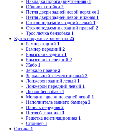
Накладка порога (внутренняя)
1
Обшивка стойки
2
Петля двери задней левой верхняя
1
Петля двери задней левой нижняя
1
Стеклоподъемник задний левый
1
Стеклоподъемник задний правый
2
Трос лючка бензобака
1
Кузов наружные элементы
25
Бампер задний
1
Бампер передний
2
Брызговик задний
1
Брызговик передний
2
Жабо
1
Зеркало правое
2
Зеркальный элемент правый
2
Лонжерон задний левый
1
Лонжерон передний левый
1
Лючок бензобака
1
Молдинг двери передней левой
1
Наполнитель заднего бампера
3
Панель передняя
2
Петля багажника
3
Решетка вентиляционная
1
Спойлер
1
Оптика
1