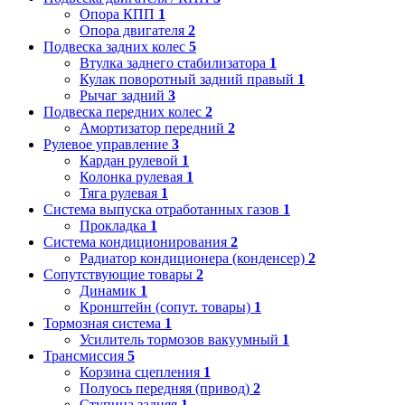
Опора КПП
1
Опора двигателя
2
Подвеска задних колес
5
Втулка заднего стабилизатора
1
Кулак поворотный задний правый
1
Рычаг задний
3
Подвеска передних колес
2
Амортизатор передний
2
Рулевое управление
3
Кардан рулевой
1
Колонка рулевая
1
Тяга рулевая
1
Система выпуска отработанных газов
1
Прокладка
1
Система кондиционирования
2
Радиатор кондиционера (конденсер)
2
Сопутствующие товары
2
Динамик
1
Кронштейн (сопут. товары)
1
Тормозная система
1
Усилитель тормозов вакуумный
1
Трансмиссия
5
Корзина сцепления
1
Полуось передняя (привод)
2
Ступица задняя
1