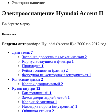
Электрооснащение
Электрооснащение Hyundai Accent II
Выберите марку
Навигация
Разделы авторазбора
Hyundai (Accent II) с 2000 по 2012 год
Двигатель
7
Заслонка дроссельная механическая
2
Корпус воздушного фильтра
1
Прокладка
1
Рейка топливная (рампа)
2
Форсунка инжекторная электрическая
1
Колесные диски
2
Колпак декоративный
2
Кузов внутри
12
Бак топливный
1
Замок двери задней левой
1
Коврик багажника
1
Накладка порога (внутренняя)
1
Обшивка стойки
2