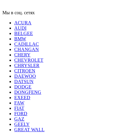
Мы в соц. сетях
ACURA
AUDI
BELGEE
BMW
CADILLAC
CHANGAN
CHERY
CHEVROLET
CHRYSLER
CITROEN
DAEWOO
DATSUN
DODGE
DONGFENG
EXEED
FAW
FIAT
FORD
GAZ
GEELY
GREAT WALL