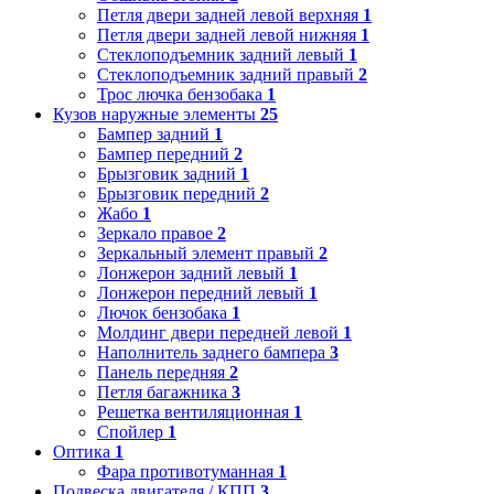
Петля двери задней левой верхняя
1
Петля двери задней левой нижняя
1
Стеклоподъемник задний левый
1
Стеклоподъемник задний правый
2
Трос лючка бензобака
1
Кузов наружные элементы
25
Бампер задний
1
Бампер передний
2
Брызговик задний
1
Брызговик передний
2
Жабо
1
Зеркало правое
2
Зеркальный элемент правый
2
Лонжерон задний левый
1
Лонжерон передний левый
1
Лючок бензобака
1
Молдинг двери передней левой
1
Наполнитель заднего бампера
3
Панель передняя
2
Петля багажника
3
Решетка вентиляционная
1
Спойлер
1
Оптика
1
Фара противотуманная
1
Подвеска двигателя / КПП
3