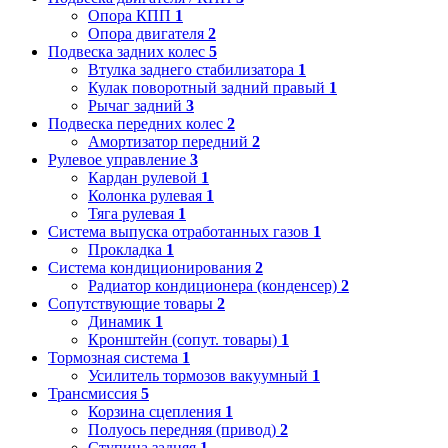
Опора КПП
1
Опора двигателя
2
Подвеска задних колес
5
Втулка заднего стабилизатора
1
Кулак поворотный задний правый
1
Рычаг задний
3
Подвеска передних колес
2
Амортизатор передний
2
Рулевое управление
3
Кардан рулевой
1
Колонка рулевая
1
Тяга рулевая
1
Система выпуска отработанных газов
1
Прокладка
1
Система кондиционирования
2
Радиатор кондиционера (конденсер)
2
Сопутствующие товары
2
Динамик
1
Кронштейн (сопут. товары)
1
Тормозная система
1
Усилитель тормозов вакуумный
1
Трансмиссия
5
Корзина сцепления
1
Полуось передняя (привод)
2
Ступица задняя
1