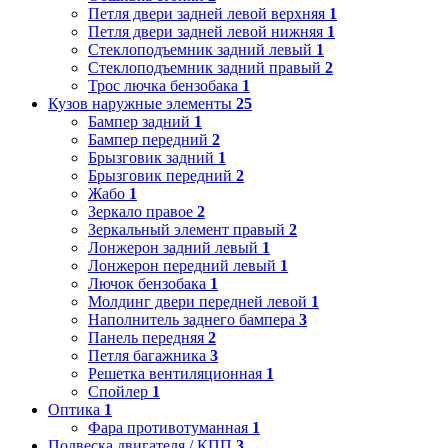
Петля двери задней левой верхняя
1
Петля двери задней левой нижняя
1
Стеклоподъемник задний левый
1
Стеклоподъемник задний правый
2
Трос лючка бензобака
1
Кузов наружные элементы
25
Бампер задний
1
Бампер передний
2
Брызговик задний
1
Брызговик передний
2
Жабо
1
Зеркало правое
2
Зеркальный элемент правый
2
Лонжерон задний левый
1
Лонжерон передний левый
1
Лючок бензобака
1
Молдинг двери передней левой
1
Наполнитель заднего бампера
3
Панель передняя
2
Петля багажника
3
Решетка вентиляционная
1
Спойлер
1
Оптика
1
Фара противотуманная
1
Подвеска двигателя / КПП
3