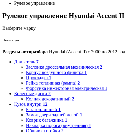
Рулевое управление
Рулевое управление Hyundai Accent II
Выберите марку
Навигация
Разделы авторазбора
Hyundai (Accent II) с 2000 по 2012 год
Двигатель
7
Заслонка дроссельная механическая
2
Корпус воздушного фильтра
1
Прокладка
1
Рейка топливная (рампа)
2
Форсунка инжекторная электрическая
1
Колесные диски
2
Колпак декоративный
2
Кузов внутри
12
Бак топливный
1
Замок двери задней левой
1
Коврик багажника
1
Накладка порога (внутренняя)
1
Обшивка стойки
2