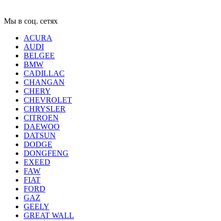
Мы в соц. сетях
ACURA
AUDI
BELGEE
BMW
CADILLAC
CHANGAN
CHERY
CHEVROLET
CHRYSLER
CITROEN
DAEWOO
DATSUN
DODGE
DONGFENG
EXEED
FAW
FIAT
FORD
GAZ
GEELY
GREAT WALL