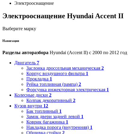
Электрооснащение
Электрооснащение Hyundai Accent II
Выберите марку
Навигация
Разделы авторазбора
Hyundai (Accent II) с 2000 по 2012 год
Двигатель
7
Заслонка дроссельная механическая
2
Корпус воздушного фильтра
1
Прокладка
1
Рейка топливная (рампа)
2
Форсунка инжекторная электрическая
1
Колесные диски
2
Колпак декоративный
2
Кузов внутри
12
Бак топливный
1
Замок двери задней левой
1
Коврик багажника
1
Накладка порога (внутренняя)
1
Обшивка стойки
2