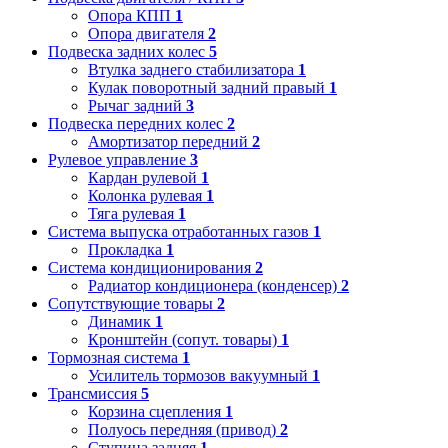
Опора КПП
1
Опора двигателя
2
Подвеска задних колес
5
Втулка заднего стабилизатора
1
Кулак поворотный задний правый
1
Рычаг задний
3
Подвеска передних колес
2
Амортизатор передний
2
Рулевое управление
3
Кардан рулевой
1
Колонка рулевая
1
Тяга рулевая
1
Система выпуска отработанных газов
1
Прокладка
1
Система кондиционирования
2
Радиатор кондиционера (конденсер)
2
Сопутствующие товары
2
Динамик
1
Кронштейн (сопут. товары)
1
Тормозная система
1
Усилитель тормозов вакуумный
1
Трансмиссия
5
Корзина сцепления
1
Полуось передняя (привод)
2
Ступица задняя
1