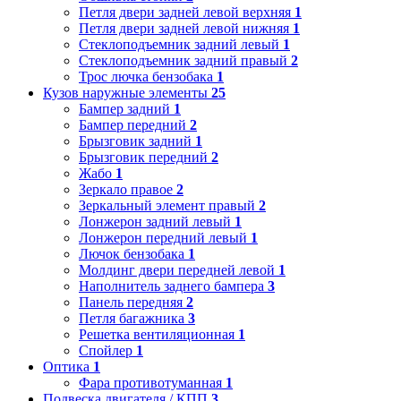
Петля двери задней левой верхняя
1
Петля двери задней левой нижняя
1
Стеклоподъемник задний левый
1
Стеклоподъемник задний правый
2
Трос лючка бензобака
1
Кузов наружные элементы
25
Бампер задний
1
Бампер передний
2
Брызговик задний
1
Брызговик передний
2
Жабо
1
Зеркало правое
2
Зеркальный элемент правый
2
Лонжерон задний левый
1
Лонжерон передний левый
1
Лючок бензобака
1
Молдинг двери передней левой
1
Наполнитель заднего бампера
3
Панель передняя
2
Петля багажника
3
Решетка вентиляционная
1
Спойлер
1
Оптика
1
Фара противотуманная
1
Подвеска двигателя / КПП
3