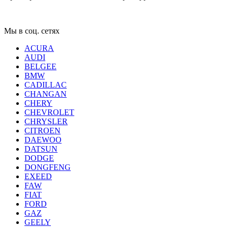
Мы в соц. сетях
ACURA
AUDI
BELGEE
BMW
CADILLAC
CHANGAN
CHERY
CHEVROLET
CHRYSLER
CITROEN
DAEWOO
DATSUN
DODGE
DONGFENG
EXEED
FAW
FIAT
FORD
GAZ
GEELY