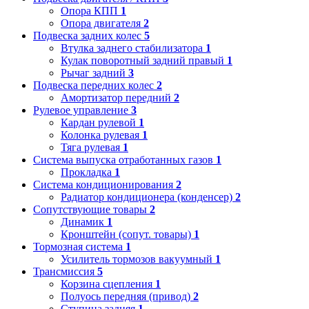
Опора КПП
1
Опора двигателя
2
Подвеска задних колес
5
Втулка заднего стабилизатора
1
Кулак поворотный задний правый
1
Рычаг задний
3
Подвеска передних колес
2
Амортизатор передний
2
Рулевое управление
3
Кардан рулевой
1
Колонка рулевая
1
Тяга рулевая
1
Система выпуска отработанных газов
1
Прокладка
1
Система кондиционирования
2
Радиатор кондиционера (конденсер)
2
Сопутствующие товары
2
Динамик
1
Кронштейн (сопут. товары)
1
Тормозная система
1
Усилитель тормозов вакуумный
1
Трансмиссия
5
Корзина сцепления
1
Полуось передняя (привод)
2
Ступица задняя
1