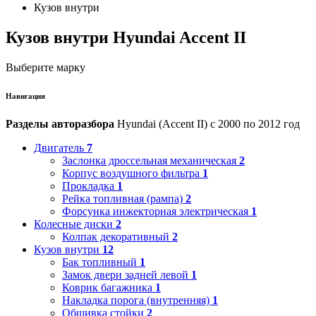
Кузов внутри
Кузов внутри Hyundai Accent II
Выберите марку
Навигация
Разделы авторазбора
Hyundai (Accent II) с 2000 по 2012 год
Двигатель
7
Заслонка дроссельная механическая
2
Корпус воздушного фильтра
1
Прокладка
1
Рейка топливная (рампа)
2
Форсунка инжекторная электрическая
1
Колесные диски
2
Колпак декоративный
2
Кузов внутри
12
Бак топливный
1
Замок двери задней левой
1
Коврик багажника
1
Накладка порога (внутренняя)
1
Обшивка стойки
2