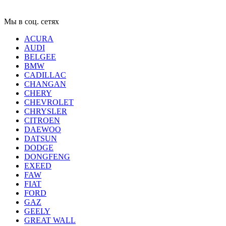
Мы в соц. сетях
ACURA
AUDI
BELGEE
BMW
CADILLAC
CHANGAN
CHERY
CHEVROLET
CHRYSLER
CITROEN
DAEWOO
DATSUN
DODGE
DONGFENG
EXEED
FAW
FIAT
FORD
GAZ
GEELY
GREAT WALL