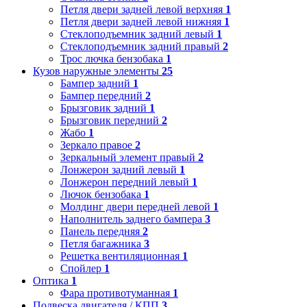
Петля двери задней левой верхняя
1
Петля двери задней левой нижняя
1
Стеклоподъемник задний левый
1
Стеклоподъемник задний правый
2
Трос лючка бензобака
1
Кузов наружные элементы
25
Бампер задний
1
Бампер передний
2
Брызговик задний
1
Брызговик передний
2
Жабо
1
Зеркало правое
2
Зеркальный элемент правый
2
Лонжерон задний левый
1
Лонжерон передний левый
1
Лючок бензобака
1
Молдинг двери передней левой
1
Наполнитель заднего бампера
3
Панель передняя
2
Петля багажника
3
Решетка вентиляционная
1
Спойлер
1
Оптика
1
Фара противотуманная
1
Подвеска двигателя / КПП
3