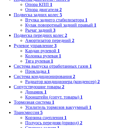
Опора КПП
1
Опора двигателя
2
Подвеска задних колес
5
Втулка заднего стабилизатора
1
Кулак поворотный задний правый
1
Рычаг задний
3
Подвеска передних колес
2
Амортизатор передний
2
Рулевое управление
3
Кардан рулевой
1
Колонка рулевая
1
Тяга рулевая
1
Система выпуска отработанных газов
1
Прокладка
1
Система кондиционирования
2
Радиатор кондиционера (конденсер)
2
Сопутствующие товары
2
Динамик
1
Кронштейн (сопут. товары)
1
Тормозная система
1
Усилитель тормозов вакуумный
1
Трансмиссия
5
Корзина сцепления
1
Полуось передняя (привод)
2
Ступица задняя
1