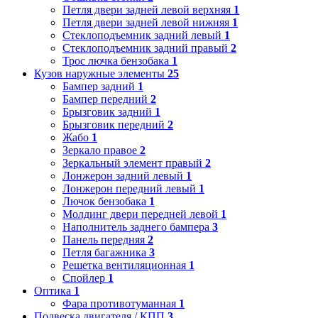
Петля двери задней левой верхняя
1
Петля двери задней левой нижняя
1
Стеклоподъемник задний левый
1
Стеклоподъемник задний правый
2
Трос лючка бензобака
1
Кузов наружные элементы
25
Бампер задний
1
Бампер передний
2
Брызговик задний
1
Брызговик передний
2
Жабо
1
Зеркало правое
2
Зеркальный элемент правый
2
Лонжерон задний левый
1
Лонжерон передний левый
1
Лючок бензобака
1
Молдинг двери передней левой
1
Наполнитель заднего бампера
3
Панель передняя
2
Петля багажника
3
Решетка вентиляционная
1
Спойлер
1
Оптика
1
Фара противотуманная
1
Подвеска двигателя / КПП
3