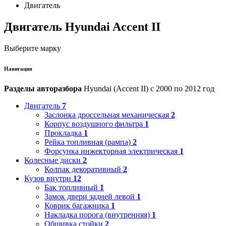
Двигатель
Двигатель Hyundai Accent II
Выберите марку
Навигация
Разделы авторазбора
Hyundai (Accent II) с 2000 по 2012 год
Двигатель
7
Заслонка дроссельная механическая
2
Корпус воздушного фильтра
1
Прокладка
1
Рейка топливная (рампа)
2
Форсунка инжекторная электрическая
1
Колесные диски
2
Колпак декоративный
2
Кузов внутри
12
Бак топливный
1
Замок двери задней левой
1
Коврик багажника
1
Накладка порога (внутренняя)
1
Обшивка стойки
2