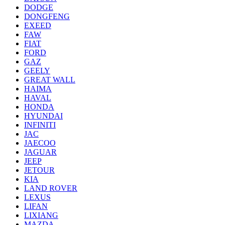
DODGE
DONGFENG
EXEED
FAW
FIAT
FORD
GAZ
GEELY
GREAT WALL
HAIMA
HAVAL
HONDA
HYUNDAI
INFINITI
JAC
JAECOO
JAGUAR
JEEP
JETOUR
KIA
LAND ROVER
LEXUS
LIFAN
LIXIANG
MAZDA