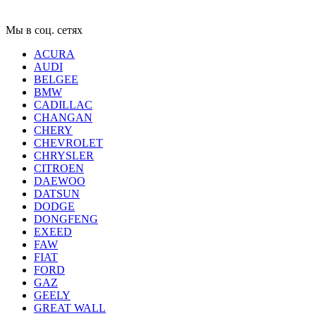
Мы в соц. сетях
ACURA
AUDI
BELGEE
BMW
CADILLAC
CHANGAN
CHERY
CHEVROLET
CHRYSLER
CITROEN
DAEWOO
DATSUN
DODGE
DONGFENG
EXEED
FAW
FIAT
FORD
GAZ
GEELY
GREAT WALL