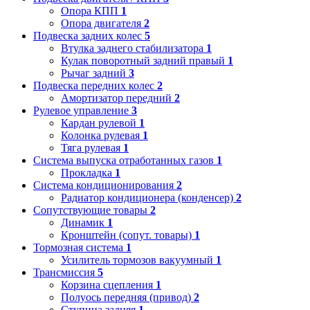
Опора КПП
1
Опора двигателя
2
Подвеска задних колес
5
Втулка заднего стабилизатора
1
Кулак поворотный задний правый
1
Рычаг задний
3
Подвеска передних колес
2
Амортизатор передний
2
Рулевое управление
3
Кардан рулевой
1
Колонка рулевая
1
Тяга рулевая
1
Система выпуска отработанных газов
1
Прокладка
1
Система кондиционирования
2
Радиатор кондиционера (конденсер)
2
Сопутствующие товары
2
Динамик
1
Кронштейн (сопут. товары)
1
Тормозная система
1
Усилитель тормозов вакуумный
1
Трансмиссия
5
Корзина сцепления
1
Полуось передняя (привод)
2
Ступица задняя
1