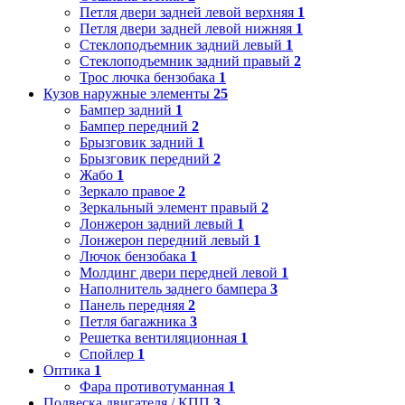
Петля двери задней левой верхняя
1
Петля двери задней левой нижняя
1
Стеклоподъемник задний левый
1
Стеклоподъемник задний правый
2
Трос лючка бензобака
1
Кузов наружные элементы
25
Бампер задний
1
Бампер передний
2
Брызговик задний
1
Брызговик передний
2
Жабо
1
Зеркало правое
2
Зеркальный элемент правый
2
Лонжерон задний левый
1
Лонжерон передний левый
1
Лючок бензобака
1
Молдинг двери передней левой
1
Наполнитель заднего бампера
3
Панель передняя
2
Петля багажника
3
Решетка вентиляционная
1
Спойлер
1
Оптика
1
Фара противотуманная
1
Подвеска двигателя / КПП
3