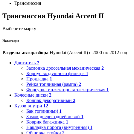
Трансмиссия
Трансмиссия Hyundai Accent II
Выберите марку
Навигация
Разделы авторазбора
Hyundai (Accent II) с 2000 по 2012 год
Двигатель
7
Заслонка дроссельная механическая
2
Корпус воздушного фильтра
1
Прокладка
1
Рейка топливная (рампа)
2
Форсунка инжекторная электрическая
1
Колесные диски
2
Колпак декоративный
2
Кузов внутри
12
Бак топливный
1
Замок двери задней левой
1
Коврик багажника
1
Накладка порога (внутренняя)
1
Обшивка стойки
2