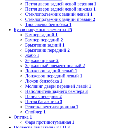
Петля двери задней левой верхняя
1
Петля двери задней левой нижняя
1
Стеклоподъемник задний левый
1
Стеклоподъемник задний правый
2
Трос лючка бензобака
1
Кузов наружные элементы
25
Бампер задний
1
Бампер передний
2
Брызговик задний
1
Брызговик передний
2
Жабо
1
Зеркало правое
2
Зеркальный элемент правый
2
Лонжерон задний левый
1
Лонжерон передний левый
1
Лючок бензобака
1
Молдинг двери передней левой
1
Наполнитель заднего бампера
3
Панель передняя
2
Петля багажника
3
Решетка вентиляционная
1
Спойлер
1
Оптика
1
Фара противотуманная
1
Подвеска двигателя / КПП
3