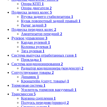
Опора КПП
1
Опора двигателя
2
Подвеска задних колес
5
Втулка заднего стабилизатора
1
Кулак поворотный задний правый
1
Рычаг задний
3
Подвеска передних колес
2
Амортизатор передний
2
Рулевое управление
3
Кардан рулевой
1
Колонка рулевая
1
Тяга рулевая
1
Система выпуска отработанных газов
1
Прокладка
1
Система кондиционирования
2
Радиатор кондиционера (конденсер)
2
Сопутствующие товары
2
Динамик
1
Кронштейн (сопут. товары)
1
Тормозная система
1
Усилитель тормозов вакуумный
1
Трансмиссия
5
Корзина сцепления
1
Полуось передняя (привод)
2
Ступица задняя
1