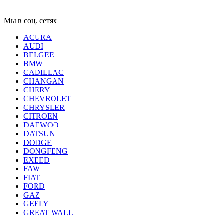
Мы в соц. сетях
ACURA
AUDI
BELGEE
BMW
CADILLAC
CHANGAN
CHERY
CHEVROLET
CHRYSLER
CITROEN
DAEWOO
DATSUN
DODGE
DONGFENG
EXEED
FAW
FIAT
FORD
GAZ
GEELY
GREAT WALL