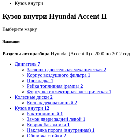
Кузов внутри
Кузов внутри Hyundai Accent II
Выберите марку
Навигация
Разделы авторазбора
Hyundai (Accent II) с 2000 по 2012 год
Двигатель
7
Заслонка дроссельная механическая
2
Корпус воздушного фильтра
1
Прокладка
1
Рейка топливная (рампа)
2
Форсунка инжекторная электрическая
1
Колесные диски
2
Колпак декоративный
2
Кузов внутри
12
Бак топливный
1
Замок двери задней левой
1
Коврик багажника
1
Накладка порога (внутренняя)
1
Обшивка стойки
2