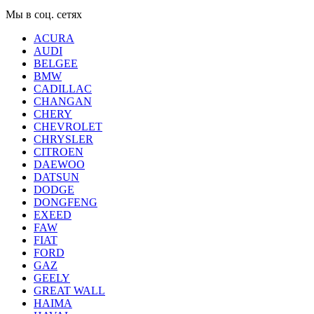
Мы в соц. сетях
ACURA
AUDI
BELGEE
BMW
CADILLAC
CHANGAN
CHERY
CHEVROLET
CHRYSLER
CITROEN
DAEWOO
DATSUN
DODGE
DONGFENG
EXEED
FAW
FIAT
FORD
GAZ
GEELY
GREAT WALL
HAIMA