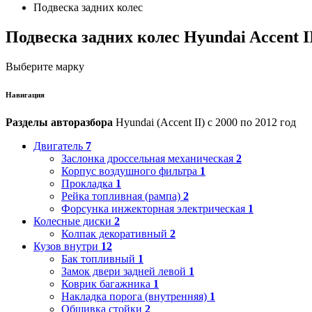
Подвеска задних колес
Подвеска задних колес Hyundai Accent I
Выберите марку
Навигация
Разделы авторазбора
Hyundai (Accent II) с 2000 по 2012 год
Двигатель
7
Заслонка дроссельная механическая
2
Корпус воздушного фильтра
1
Прокладка
1
Рейка топливная (рампа)
2
Форсунка инжекторная электрическая
1
Колесные диски
2
Колпак декоративный
2
Кузов внутри
12
Бак топливный
1
Замок двери задней левой
1
Коврик багажника
1
Накладка порога (внутренняя)
1
Обшивка стойки
2