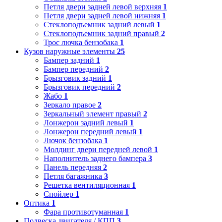
Петля двери задней левой верхняя
1
Петля двери задней левой нижняя
1
Стеклоподъемник задний левый
1
Стеклоподъемник задний правый
2
Трос лючка бензобака
1
Кузов наружные элементы
25
Бампер задний
1
Бампер передний
2
Брызговик задний
1
Брызговик передний
2
Жабо
1
Зеркало правое
2
Зеркальный элемент правый
2
Лонжерон задний левый
1
Лонжерон передний левый
1
Лючок бензобака
1
Молдинг двери передней левой
1
Наполнитель заднего бампера
3
Панель передняя
2
Петля багажника
3
Решетка вентиляционная
1
Спойлер
1
Оптика
1
Фара противотуманная
1
Подвеска двигателя / КПП
3