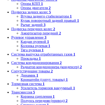
Опора КПП
1
Опора двигателя
2
Подвеска задних колес
5
Втулка заднего стабилизатора
1
Кулак поворотный задний правый
1
Рычаг задний
3
Подвеска передних колес
2
Амортизатор передний
2
Рулевое управление
3
Кардан рулевой
1
Колонка рулевая
1
Тяга рулевая
1
Система выпуска отработанных газов
1
Прокладка
1
Система кондиционирования
2
Радиатор кондиционера (конденсер)
2
Сопутствующие товары
2
Динамик
1
Кронштейн (сопут. товары)
1
Тормозная система
1
Усилитель тормозов вакуумный
1
Трансмиссия
5
Корзина сцепления
1
Полуось передняя (привод)
2
Ступица задняя
1