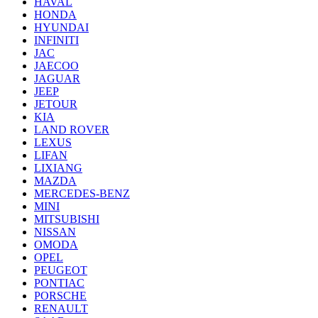
HAVAL
HONDA
HYUNDAI
INFINITI
JAC
JAECOO
JAGUAR
JEEP
JETOUR
KIA
LAND ROVER
LEXUS
LIFAN
LIXIANG
MAZDA
MERCEDES-BENZ
MINI
MITSUBISHI
NISSAN
OMODA
OPEL
PEUGEOT
PONTIAC
PORSCHE
RENAULT