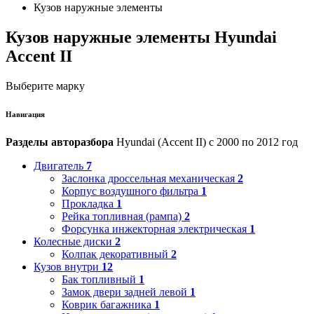
Кузов наружные элементы
Кузов наружные элементы Hyundai
Accent II
Выберите марку
Навигация
Разделы авторазбора
Hyundai (Accent II) с 2000 по 2012 год
Двигатель
7
Заслонка дроссельная механическая
2
Корпус воздушного фильтра
1
Прокладка
1
Рейка топливная (рампа)
2
Форсунка инжекторная электрическая
1
Колесные диски
2
Колпак декоративный
2
Кузов внутри
12
Бак топливный
1
Замок двери задней левой
1
Коврик багажника
1