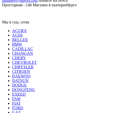
manager@spavto.com
пишите на почту
Просторная - 146
Магазин в екатеринбурге
Мы в соц. сетях
ACURA
AUDI
BELGEE
BMW
CADILLAC
CHANGAN
CHERY
CHEVROLET
CHRYSLER
CITROEN
DAEWOO
DATSUN
DODGE
DONGFENG
EXEED
FAW
FIAT
FORD
GAZ