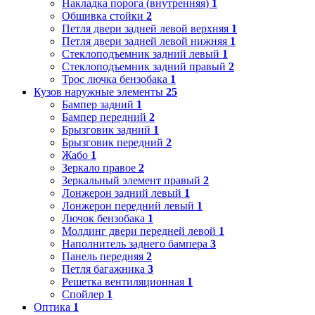
Накладка порога (внутренняя)
1
Обшивка стойки
2
Петля двери задней левой верхняя
1
Петля двери задней левой нижняя
1
Стеклоподъемник задний левый
1
Стеклоподъемник задний правый
2
Трос лючка бензобака
1
Кузов наружные элементы
25
Бампер задний
1
Бампер передний
2
Брызговик задний
1
Брызговик передний
2
Жабо
1
Зеркало правое
2
Зеркальный элемент правый
2
Лонжерон задний левый
1
Лонжерон передний левый
1
Лючок бензобака
1
Молдинг двери передней левой
1
Наполнитель заднего бампера
3
Панель передняя
2
Петля багажника
3
Решетка вентиляционная
1
Спойлер
1
Оптика
1