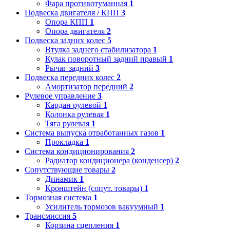
Фара противотуманная
1
Подвеска двигателя / КПП
3
Опора КПП
1
Опора двигателя
2
Подвеска задних колес
5
Втулка заднего стабилизатора
1
Кулак поворотный задний правый
1
Рычаг задний
3
Подвеска передних колес
2
Амортизатор передний
2
Рулевое управление
3
Кардан рулевой
1
Колонка рулевая
1
Тяга рулевая
1
Система выпуска отработанных газов
1
Прокладка
1
Система кондиционирования
2
Радиатор кондиционера (конденсер)
2
Сопутствующие товары
2
Динамик
1
Кронштейн (сопут. товары)
1
Тормозная система
1
Усилитель тормозов вакуумный
1
Трансмиссия
5
Корзина сцепления
1