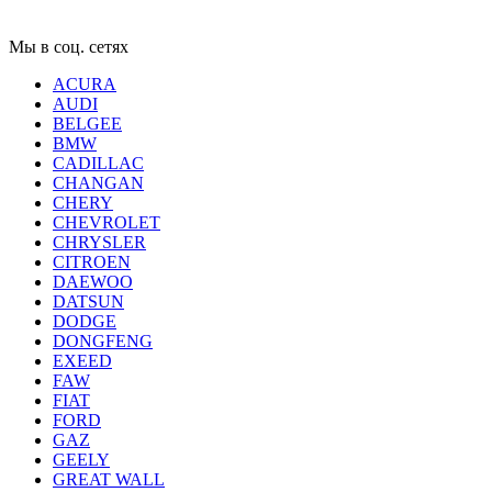
Мы в соц. сетях
ACURA
AUDI
BELGEE
BMW
CADILLAC
CHANGAN
CHERY
CHEVROLET
CHRYSLER
CITROEN
DAEWOO
DATSUN
DODGE
DONGFENG
EXEED
FAW
FIAT
FORD
GAZ
GEELY
GREAT WALL