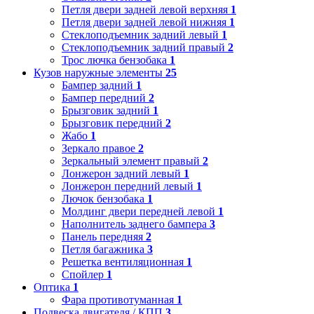
Петля двери задней левой верхняя
1
Петля двери задней левой нижняя
1
Стеклоподъемник задний левый
1
Стеклоподъемник задний правый
2
Трос лючка бензобака
1
Кузов наружные элементы
25
Бампер задний
1
Бампер передний
2
Брызговик задний
1
Брызговик передний
2
Жабо
1
Зеркало правое
2
Зеркальный элемент правый
2
Лонжерон задний левый
1
Лонжерон передний левый
1
Лючок бензобака
1
Молдинг двери передней левой
1
Наполнитель заднего бампера
3
Панель передняя
2
Петля багажника
3
Решетка вентиляционная
1
Спойлер
1
Оптика
1
Фара противотуманная
1
Подвеска двигателя / КПП
3