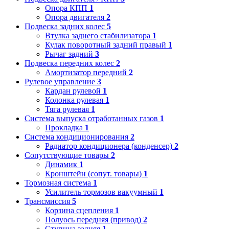
Опора КПП
1
Опора двигателя
2
Подвеска задних колес
5
Втулка заднего стабилизатора
1
Кулак поворотный задний правый
1
Рычаг задний
3
Подвеска передних колес
2
Амортизатор передний
2
Рулевое управление
3
Кардан рулевой
1
Колонка рулевая
1
Тяга рулевая
1
Система выпуска отработанных газов
1
Прокладка
1
Система кондиционирования
2
Радиатор кондиционера (конденсер)
2
Сопутствующие товары
2
Динамик
1
Кронштейн (сопут. товары)
1
Тормозная система
1
Усилитель тормозов вакуумный
1
Трансмиссия
5
Корзина сцепления
1
Полуось передняя (привод)
2
Ступица задняя
1