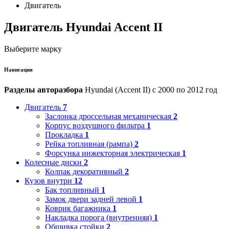
Двигатель
Двигатель Hyundai Accent II
Выберите марку
Навигация
Разделы авторазбора
Hyundai (Accent II) с 2000 по 2012 год
Двигатель
7
Заслонка дроссельная механическая
2
Корпус воздушного фильтра
1
Прокладка
1
Рейка топливная (рампа)
2
Форсунка инжекторная электрическая
1
Колесные диски
2
Колпак декоративный
2
Кузов внутри
12
Бак топливный
1
Замок двери задней левой
1
Коврик багажника
1
Накладка порога (внутренняя)
1
Обшивка стойки
2