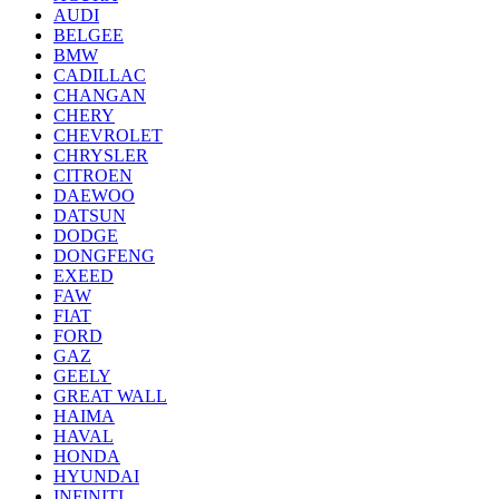
AUDI
BELGEE
BMW
CADILLAC
CHANGAN
CHERY
CHEVROLET
CHRYSLER
CITROEN
DAEWOO
DATSUN
DODGE
DONGFENG
EXEED
FAW
FIAT
FORD
GAZ
GEELY
GREAT WALL
HAIMA
HAVAL
HONDA
HYUNDAI
INFINITI