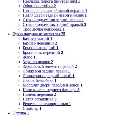
Накладка порога (внутренняя)
1
Обшивка стойки
2
Петля двери задней левой верхняя
1
Петля двери задней левой нижняя
1
Стеклоподъемник задний левый
1
Стеклоподъемник задний правый
2
Трос лючка бензобака
1
Кузов наружные элементы
25
Бампер задний
1
Бампер передний
2
Брызговик задний
1
Брызговик передний
2
Жабо
1
Зеркало правое
2
Зеркальный элемент правый
2
Лонжерон задний левый
1
Лонжерон передний левый
1
Лючок бензобака
1
Молдинг двери передней левой
1
Наполнитель заднего бампера
3
Панель передняя
2
Петля багажника
3
Решетка вентиляционная
1
Спойлер
1
Оптика
1