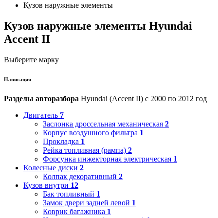
Кузов наружные элементы
Кузов наружные элементы Hyundai
Accent II
Выберите марку
Навигация
Разделы авторазбора
Hyundai (Accent II) с 2000 по 2012 год
Двигатель
7
Заслонка дроссельная механическая
2
Корпус воздушного фильтра
1
Прокладка
1
Рейка топливная (рампа)
2
Форсунка инжекторная электрическая
1
Колесные диски
2
Колпак декоративный
2
Кузов внутри
12
Бак топливный
1
Замок двери задней левой
1
Коврик багажника
1