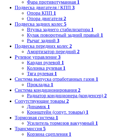
Фара противотуманная
1
Подвеска двигателя / КПП
3
Опора КПП
1
Опора двигателя
2
Подвеска задних колес
5
Втулка заднего стабилизатора
1
Кулак поворотный задний правый
1
Рычаг задний
3
Подвеска передних колес
2
Амортизатор передний
2
Рулевое управление
3
Кардан рулевой
1
Колонка рулевая
1
Тяга рулевая
1
Система выпуска отработанных газов
1
Прокладка
1
Система кондиционирования
2
Радиатор кондиционера (конденсер)
2
Сопутствующие товары
2
Динамик
1
Кронштейн (сопут. товары)
1
Тормозная система
1
Усилитель тормозов вакуумный
1
Трансмиссия
5
Корзина сцепления
1