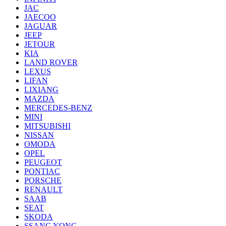
JAC
JAECOO
JAGUAR
JEEP
JETOUR
KIA
LAND ROVER
LEXUS
LIFAN
LIXIANG
MAZDA
MERCEDES-BENZ
MINI
MITSUBISHI
NISSAN
OMODA
OPEL
PEUGEOT
PONTIAC
PORSCHE
RENAULT
SAAB
SEAT
SKODA
SSANG YONG