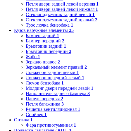
Петля двери задней левой верхняя
1
Петля двери задней левой нижняя
1
Стеклоподъемник задний левый
1
Стеклоподъемник задний правый
2
Трос лючка бензобака
1
Кузов наружные элементы
25
Бампер задний
1
Бампер передний
2
Брызговик задний
1
Брызговик передний
2
Жабо
1
Зеркало правое
2
Зеркальный элемент правый
2
Лонжерон задний левый
1
Лонжерон передний левый
1
Лючок бензобака
1
Молдинг двери передней левой
1
Наполнитель заднего бампера
3
Панель передняя
2
Петля багажника
3
Решетка вентиляционная
1
Спойлер
1
Оптика
1
Фара противотуманная
1
Подвеска двигателя / КПП
3