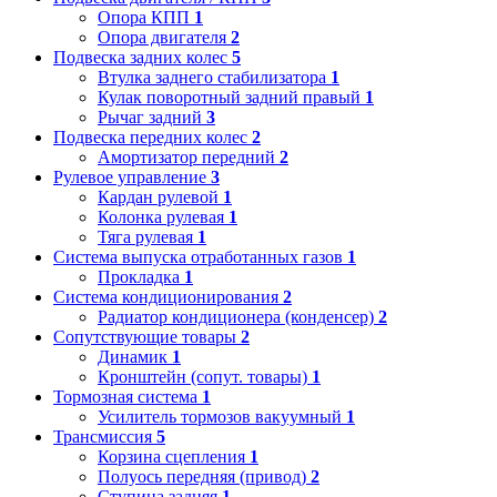
Опора КПП
1
Опора двигателя
2
Подвеска задних колес
5
Втулка заднего стабилизатора
1
Кулак поворотный задний правый
1
Рычаг задний
3
Подвеска передних колес
2
Амортизатор передний
2
Рулевое управление
3
Кардан рулевой
1
Колонка рулевая
1
Тяга рулевая
1
Система выпуска отработанных газов
1
Прокладка
1
Система кондиционирования
2
Радиатор кондиционера (конденсер)
2
Сопутствующие товары
2
Динамик
1
Кронштейн (сопут. товары)
1
Тормозная система
1
Усилитель тормозов вакуумный
1
Трансмиссия
5
Корзина сцепления
1
Полуось передняя (привод)
2
Ступица задняя
1