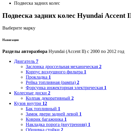
Подвеска задних колес
Подвеска задних колес Hyundai Accent I
Выберите марку
Навигация
Разделы авторазбора
Hyundai (Accent II) с 2000 по 2012 год
Двигатель
7
Заслонка дроссельная механическая
2
Корпус воздушного фильтра
1
Прокладка
1
Рейка топливная (рампа)
2
Форсунка инжекторная электрическая
1
Колесные диски
2
Колпак декоративный
2
Кузов внутри
12
Бак топливный
1
Замок двери задней левой
1
Коврик багажника
1
Накладка порога (внутренняя)
1
Обшивка стойки
2