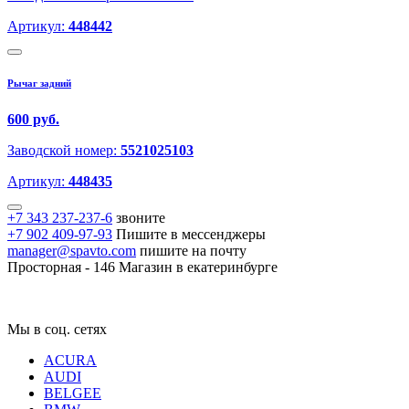
Артикул:
448442
Рычаг задний
600 руб.
Заводской номер:
5521025103
Артикул:
448435
+7 343 237-237-6
звоните
+7 902 409-97-93
Пишите в мессенджеры
manager@spavto.com
пишите на почту
Просторная - 146
Магазин в екатеринбурге
Мы в соц. сетях
ACURA
AUDI
BELGEE