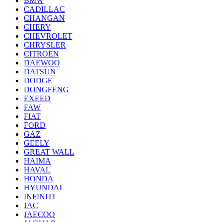
BMW
CADILLAC
CHANGAN
CHERY
CHEVROLET
CHRYSLER
CITROEN
DAEWOO
DATSUN
DODGE
DONGFENG
EXEED
FAW
FIAT
FORD
GAZ
GEELY
GREAT WALL
HAIMA
HAVAL
HONDA
HYUNDAI
INFINITI
JAC
JAECOO