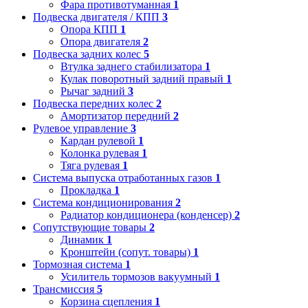
Фара противотуманная
1
Подвеска двигателя / КПП
3
Опора КПП
1
Опора двигателя
2
Подвеска задних колес
5
Втулка заднего стабилизатора
1
Кулак поворотный задний правый
1
Рычаг задний
3
Подвеска передних колес
2
Амортизатор передний
2
Рулевое управление
3
Кардан рулевой
1
Колонка рулевая
1
Тяга рулевая
1
Система выпуска отработанных газов
1
Прокладка
1
Система кондиционирования
2
Радиатор кондиционера (конденсер)
2
Сопутствующие товары
2
Динамик
1
Кронштейн (сопут. товары)
1
Тормозная система
1
Усилитель тормозов вакуумный
1
Трансмиссия
5
Корзина сцепления
1