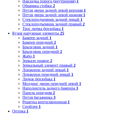
Накладка порога (внутренняя)
1
Обшивка стойки
2
Петля двери задней левой верхняя
1
Петля двери задней левой нижняя
1
Стеклоподъемник задний левый
1
Стеклоподъемник задний правый
2
Трос лючка бензобака
1
Кузов наружные элементы
25
Бампер задний
1
Бампер передний
2
Брызговик задний
1
Брызговик передний
2
Жабо
1
Зеркало правое
2
Зеркальный элемент правый
2
Лонжерон задний левый
1
Лонжерон передний левый
1
Лючок бензобака
1
Молдинг двери передней левой
1
Наполнитель заднего бампера
3
Панель передняя
2
Петля багажника
3
Решетка вентиляционная
1
Спойлер
1
Оптика
1