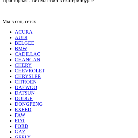
Просторная - 146
Магазин в екатеринбурге
Мы в соц. сетях
ACURA
AUDI
BELGEE
BMW
CADILLAC
CHANGAN
CHERY
CHEVROLET
CHRYSLER
CITROEN
DAEWOO
DATSUN
DODGE
DONGFENG
EXEED
FAW
FIAT
FORD
GAZ
GEELY