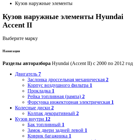
Кузов наружные элементы
Кузов наружные элементы Hyundai
Accent II
Выберите марку
Навигация
Разделы авторазбора
Hyundai (Accent II) с 2000 по 2012 год
Двигатель
7
Заслонка дроссельная механическая
2
Корпус воздушного фильтра
1
Прокладка
1
Рейка топливная (рампа)
2
Форсунка инжекторная электрическая
1
Колесные диски
2
Колпак декоративный
2
Кузов внутри
12
Бак топливный
1
Замок двери задней левой
1
Коврик багажника
1