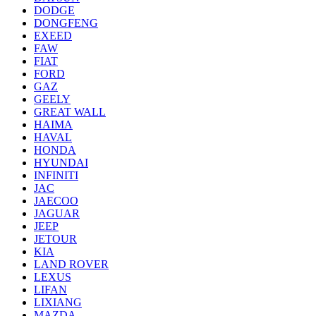
DODGE
DONGFENG
EXEED
FAW
FIAT
FORD
GAZ
GEELY
GREAT WALL
HAIMA
HAVAL
HONDA
HYUNDAI
INFINITI
JAC
JAECOO
JAGUAR
JEEP
JETOUR
KIA
LAND ROVER
LEXUS
LIFAN
LIXIANG
MAZDA