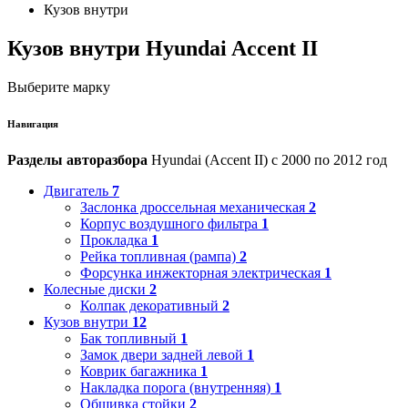
Кузов внутри
Кузов внутри Hyundai Accent II
Выберите марку
Навигация
Разделы авторазбора
Hyundai (Accent II) с 2000 по 2012 год
Двигатель
7
Заслонка дроссельная механическая
2
Корпус воздушного фильтра
1
Прокладка
1
Рейка топливная (рампа)
2
Форсунка инжекторная электрическая
1
Колесные диски
2
Колпак декоративный
2
Кузов внутри
12
Бак топливный
1
Замок двери задней левой
1
Коврик багажника
1
Накладка порога (внутренняя)
1
Обшивка стойки
2