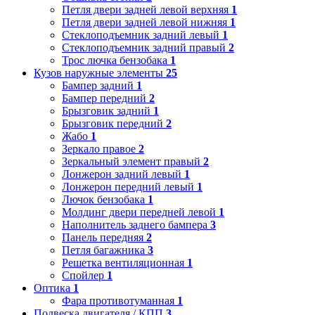
Петля двери задней левой верхняя
1
Петля двери задней левой нижняя
1
Стеклоподъемник задний левый
1
Стеклоподъемник задний правый
2
Трос лючка бензобака
1
Кузов наружные элементы
25
Бампер задний
1
Бампер передний
2
Брызговик задний
1
Брызговик передний
2
Жабо
1
Зеркало правое
2
Зеркальный элемент правый
2
Лонжерон задний левый
1
Лонжерон передний левый
1
Лючок бензобака
1
Молдинг двери передней левой
1
Наполнитель заднего бампера
3
Панель передняя
2
Петля багажника
3
Решетка вентиляционная
1
Спойлер
1
Оптика
1
Фара противотуманная
1
Подвеска двигателя / КПП
3