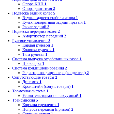
Опора КПП
1
Опора двигателя
2
Подвеска задних колес
5
Втулка заднего стабилизатора
1
Кулак поворотный задний правый
1
Рычаг задний
3
Подвеска передних колес
2
Амортизатор передний
2
Рулевое управление
3
Кардан рулевой
1
Колонка рулевая
1
Тяга рулевая
1
Система выпуска отработанных газов
1
Прокладка
1
Система кондиционирования
2
Радиатор кондиционера (конденсер)
2
Сопутствующие товары
2
Динамик
1
Кронштейн (сопут. товары)
1
Тормозная система
1
Усилитель тормозов вакуумный
1
Трансмиссия
5
Корзина сцепления
1
Полуось передняя (привод)
2
Ступица задняя
1