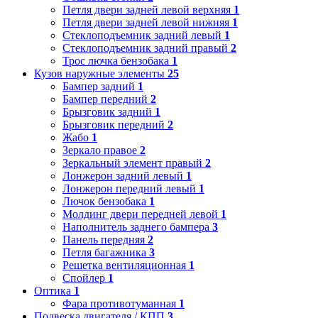
Петля двери задней левой верхняя
1
Петля двери задней левой нижняя
1
Стеклоподъемник задний левый
1
Стеклоподъемник задний правый
2
Трос лючка бензобака
1
Кузов наружные элементы
25
Бампер задний
1
Бампер передний
2
Брызговик задний
1
Брызговик передний
2
Жабо
1
Зеркало правое
2
Зеркальный элемент правый
2
Лонжерон задний левый
1
Лонжерон передний левый
1
Лючок бензобака
1
Молдинг двери передней левой
1
Наполнитель заднего бампера
3
Панель передняя
2
Петля багажника
3
Решетка вентиляционная
1
Спойлер
1
Оптика
1
Фара противотуманная
1
Подвеска двигателя / КПП
3