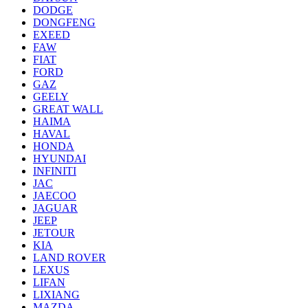
DODGE
DONGFENG
EXEED
FAW
FIAT
FORD
GAZ
GEELY
GREAT WALL
HAIMA
HAVAL
HONDA
HYUNDAI
INFINITI
JAC
JAECOO
JAGUAR
JEEP
JETOUR
KIA
LAND ROVER
LEXUS
LIFAN
LIXIANG
MAZDA