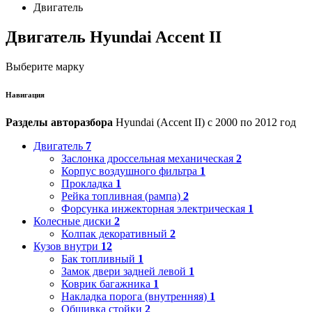
Двигатель
Двигатель Hyundai Accent II
Выберите марку
Навигация
Разделы авторазбора
Hyundai (Accent II) с 2000 по 2012 год
Двигатель
7
Заслонка дроссельная механическая
2
Корпус воздушного фильтра
1
Прокладка
1
Рейка топливная (рампа)
2
Форсунка инжекторная электрическая
1
Колесные диски
2
Колпак декоративный
2
Кузов внутри
12
Бак топливный
1
Замок двери задней левой
1
Коврик багажника
1
Накладка порога (внутренняя)
1
Обшивка стойки
2