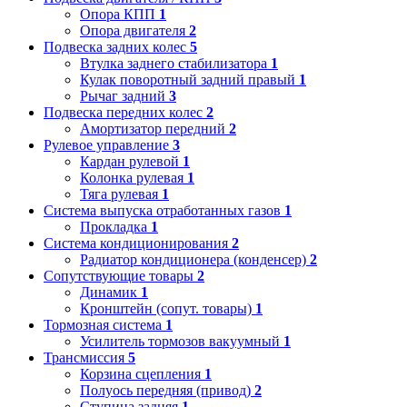
Опора КПП
1
Опора двигателя
2
Подвеска задних колес
5
Втулка заднего стабилизатора
1
Кулак поворотный задний правый
1
Рычаг задний
3
Подвеска передних колес
2
Амортизатор передний
2
Рулевое управление
3
Кардан рулевой
1
Колонка рулевая
1
Тяга рулевая
1
Система выпуска отработанных газов
1
Прокладка
1
Система кондиционирования
2
Радиатор кондиционера (конденсер)
2
Сопутствующие товары
2
Динамик
1
Кронштейн (сопут. товары)
1
Тормозная система
1
Усилитель тормозов вакуумный
1
Трансмиссия
5
Корзина сцепления
1
Полуось передняя (привод)
2
Ступица задняя
1