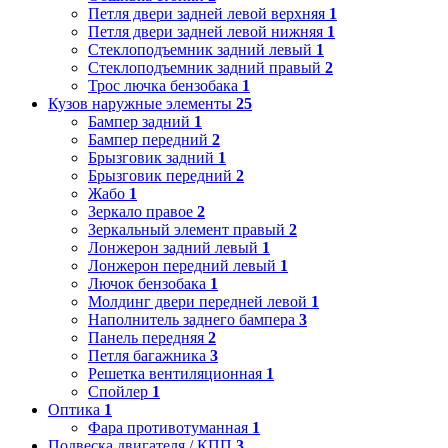
Петля двери задней левой верхняя
1
Петля двери задней левой нижняя
1
Стеклоподъемник задний левый
1
Стеклоподъемник задний правый
2
Трос лючка бензобака
1
Кузов наружные элементы
25
Бампер задний
1
Бампер передний
2
Брызговик задний
1
Брызговик передний
2
Жабо
1
Зеркало правое
2
Зеркальный элемент правый
2
Лонжерон задний левый
1
Лонжерон передний левый
1
Лючок бензобака
1
Молдинг двери передней левой
1
Наполнитель заднего бампера
3
Панель передняя
2
Петля багажника
3
Решетка вентиляционная
1
Спойлер
1
Оптика
1
Фара противотуманная
1
Подвеска двигателя / КПП
3