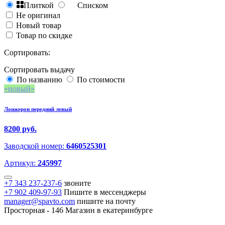
Плиткой
Списком
Не оригинал
Новый товар
Товар по скидке
Сортировать:
Сортировать выдачу
По названию
По стоимости
новый
Лонжерон передний левый
8200 руб.
Заводской номер:
6460525301
Артикул:
245997
+7 343 237-237-6
звоните
+7 902 409-97-93
Пишите в мессенджеры
manager@spavto.com
пишите на почту
Просторная - 146
Магазин в екатеринбурге