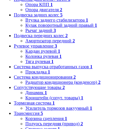
Опора КПП
1
Опора двигателя
2
Подвеска задних колес
5
Втулка заднего стабилизатора
1
Кулак поворотный задний правый
1
Рычаг задний
3
Подвеска передних колес
2
Амортизатор передний
2
Рулевое управление
3
Кардан рулевой
1
Колонка рулевая
1
Тяга рулевая
1
Система выпуска отработанных газов
1
Прокладка
1
Система кондиционирования
2
Радиатор кондиционера (конденсер)
2
Сопутствующие товары
2
Динамик
1
Кронштейн (сопут. товары)
1
Тормозная система
1
Усилитель тормозов вакуумный
1
Трансмиссия
5
Корзина сцепления
1
Полуось передняя (привод)
2
Ступица задняя
1