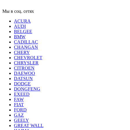
Мы в соц. сетях
ACURA
AUDI
BELGEE
BMW
CADILLAC
CHANGAN
CHERY
CHEVROLET
CHRYSLER
CITROEN
DAEWOO
DATSUN
DODGE
DONGFENG
EXEED
FAW
FIAT
FORD
GAZ
GEELY
GREAT WALL