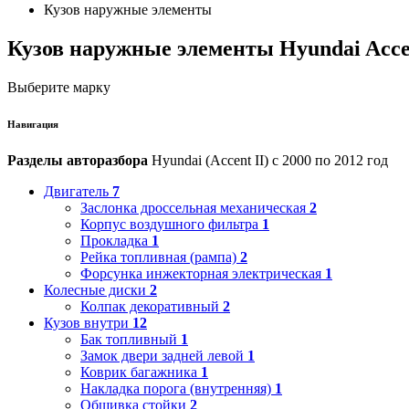
Кузов наружные элементы
Кузов наружные элементы Hyundai Accen
Выберите марку
Навигация
Разделы авторазбора
Hyundai (Accent II) с 2000 по 2012 год
Двигатель
7
Заслонка дроссельная механическая
2
Корпус воздушного фильтра
1
Прокладка
1
Рейка топливная (рампа)
2
Форсунка инжекторная электрическая
1
Колесные диски
2
Колпак декоративный
2
Кузов внутри
12
Бак топливный
1
Замок двери задней левой
1
Коврик багажника
1
Накладка порога (внутренняя)
1
Обшивка стойки
2