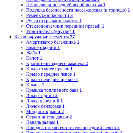
Петля двери передней левой верхняя
1
Подушка безопасности пассажирская (в торпедо)
1
Ремень безопасности
3
Ручка открывания капота
1
Стеклоподъемник передний правый
1
Уплотнитель (внутри)
1
Кузов наружные элементы
27
Амортизатор багажника
1
Бампер задний
1
Жабо
1
Капот
1
Кронштейн заднего бампера
2
Крыло заднее правое
1
Крыло переднее левое
1
Крыло переднее правое
1
Крыша
1
Крышка топливного бака
1
Локер задний
2
Локер передний
1
Лючок бензобака
1
Молдинг крыши
2
Ограничитель двери
2
Панель задняя
1
Поводок стеклоочистителя передний левый
2
Поводок стеклоочистителя передний правый
1