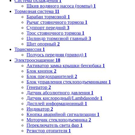
Система охлаждения
1
Шкив водяного насоса (помпы)
1
Тормозная система
11
Барабан тормозной
1
Рычаг стояночного тормоза
1
Суппорт передний
3
Трос стояночного тормоза
1
Цилиндр тормозной главный
3
Щит опорный
2
Трансмиссия
1
Полуось передняя (привод)
1
Электрооснащение
18
Активатор замка крышки бензобака
1
Блок кнопок
2
Блок предохранителей
2
Блок управления стеклоподъемниками
1
Генератор
2
Датчик абсолютного давления
1
Датчик кислородный/Lambdasonde
1
Дисплей информационный
1
Индикатор
2
Кнопка аварийной сигнализации
1
Моторчик стеклоподъемника
2
Переключатель света фар
1
Резистор отопителя
1