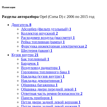
Навигация
Разделы авторазбора
Opel (Corsa D) с 2006 по 2015 год
Двигатель
8
Абсорбер (фильтр угольный)
1
Коллектор впускной
2
Расходомер воздуха (массметр)
1
Рейка топливная (рампа)
1
Форсунка инжекторная электрическая
2
Шестерня (шкив)
1
Кузов внутри
21
Бак топливный
1
Бардачок
1
Воздуховод радиатора
1
Горловина топливного бака
1
Накладка (кузов внутри)
1
Накладка декоративная
1
Обшивка багажника
1
Обшивка двери передней левой
1
Ответная часть ремня безопасности
2
Панель приборов
1
Петля двери задней левой верхняя
1
Петля двери задней левой нижняя
1