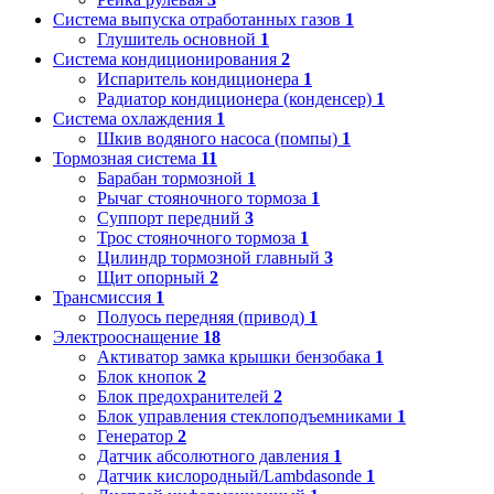
Система выпуска отработанных газов
1
Глушитель основной
1
Система кондиционирования
2
Испаритель кондиционера
1
Радиатор кондиционера (конденсер)
1
Система охлаждения
1
Шкив водяного насоса (помпы)
1
Тормозная система
11
Барабан тормозной
1
Рычаг стояночного тормоза
1
Суппорт передний
3
Трос стояночного тормоза
1
Цилиндр тормозной главный
3
Щит опорный
2
Трансмиссия
1
Полуось передняя (привод)
1
Электрооснащение
18
Активатор замка крышки бензобака
1
Блок кнопок
2
Блок предохранителей
2
Блок управления стеклоподъемниками
1
Генератор
2
Датчик абсолютного давления
1
Датчик кислородный/Lambdasonde
1