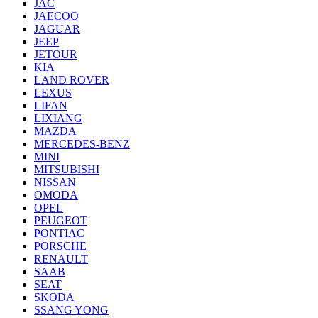
JAC
JAECOO
JAGUAR
JEEP
JETOUR
KIA
LAND ROVER
LEXUS
LIFAN
LIXIANG
MAZDA
MERCEDES-BENZ
MINI
MITSUBISHI
NISSAN
OMODA
OPEL
PEUGEOT
PONTIAC
PORSCHE
RENAULT
SAAB
SEAT
SKODA
SSANG YONG