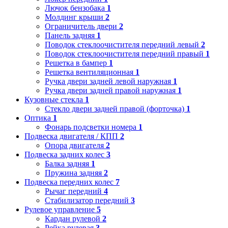
Лючок бензобака
1
Молдинг крыши
2
Ограничитель двери
2
Панель задняя
1
Поводок стеклоочистителя передний левый
2
Поводок стеклоочистителя передний правый
1
Решетка в бампер
1
Решетка вентиляционная
1
Ручка двери задней левой наружная
1
Ручка двери задней правой наружная
1
Кузовные стекла
1
Стекло двери задней правой (форточка)
1
Оптика
1
Фонарь подсветки номера
1
Подвеска двигателя / КПП
2
Опора двигателя
2
Подвеска задних колес
3
Балка задняя
1
Пружина задняя
2
Подвеска передних колес
7
Рычаг передний
4
Стабилизатор передний
3
Рулевое управление
5
Кардан рулевой
2
Рейка рулевая
3