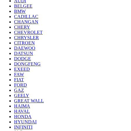
AUDI
BELGEE
BMW
CADILLAC
CHANGAN
CHERY
CHEVROLET
CHRYSLER
CITROEN
DAEWOO
DATSUN
DODGE
DONGFENG
EXEED
FAW
FIAT
FORD
GAZ
GEELY
GREAT WALL
HAIMA
HAVAL
HONDA
HYUNDAI
INFINITI