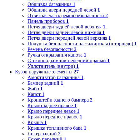
Обшивка багажника
1
Обшивка двери передней левой
1
Ответная часть ремня безопасности
2
Панель приборов
1
Петля двери задней левой верхняя
1
Петля двери задней левой нижняя
1
Петля двери передней левой верхняя
1
Подушка безопасности пассажирская (в торпедо)
1
Ремень безопасности
3
Ручка открывания капота
1
Стеклоподъемник передний правый
1
Уплотнитель (внутри)
1
Кузов наружные элементы
27
Амортизатор багажника
1
Бампер задний
1
Жабо
1
Капот
1
Кронштейн заднего бампера
2
Крыло заднее правое
1
Крыло переднее левое
1
Крыло переднее правое
1
Крыша
1
Крышка топливного бака
1
Локер задний
2
Локер передний
1