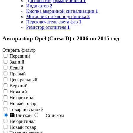
Дисплей информационный
1
Индикатор
2
Кнопка аварийной сигнализации
1
Моторчик стеклоподъемника
2
Переключатель света фар
1
Резистор отопителя
1
Авторазбор Opel (Corsa D) с 2006 по 2015 год
Открыть фильтр
Передний
Задний
Левый
Правый
Центральный
Верхний
Нижний
Не оригинал
Новый товар
Товар по скидке
Плиткой
Списком
Не оригинал
Новый товар