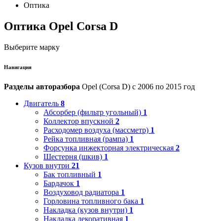
Оптика
Оптика Opel Corsa D
Выберите марку
Навигация
Разделы авторазбора
Opel (Corsa D) с 2006 по 2015 год
Двигатель
8
Абсорбер (фильтр угольный)
1
Коллектор впускной
2
Расходомер воздуха (массметр)
1
Рейка топливная (рампа)
1
Форсунка инжекторная электрическая
2
Шестерня (шкив)
1
Кузов внутри
21
Бак топливный
1
Бардачок
1
Воздуховод радиатора
1
Горловина топливного бака
1
Накладка (кузов внутри)
1
Накладка декоративная
1