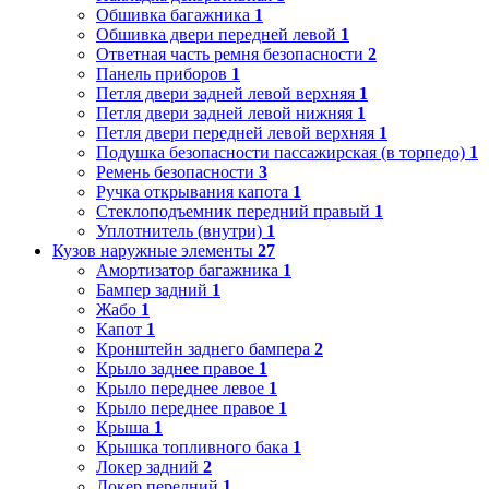
Обшивка багажника
1
Обшивка двери передней левой
1
Ответная часть ремня безопасности
2
Панель приборов
1
Петля двери задней левой верхняя
1
Петля двери задней левой нижняя
1
Петля двери передней левой верхняя
1
Подушка безопасности пассажирская (в торпедо)
1
Ремень безопасности
3
Ручка открывания капота
1
Стеклоподъемник передний правый
1
Уплотнитель (внутри)
1
Кузов наружные элементы
27
Амортизатор багажника
1
Бампер задний
1
Жабо
1
Капот
1
Кронштейн заднего бампера
2
Крыло заднее правое
1
Крыло переднее левое
1
Крыло переднее правое
1
Крыша
1
Крышка топливного бака
1
Локер задний
2
Локер передний
1