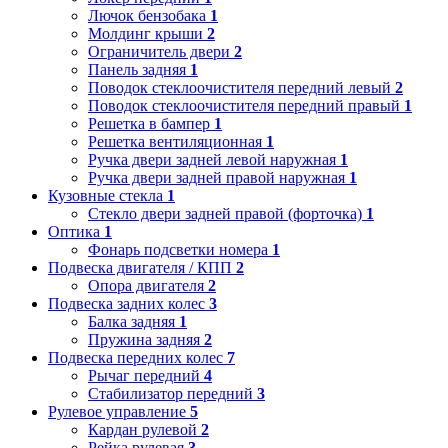
Лючок бензобака
1
Молдинг крыши
2
Ограничитель двери
2
Панель задняя
1
Поводок стеклоочистителя передний левый
2
Поводок стеклоочистителя передний правый
1
Решетка в бампер
1
Решетка вентиляционная
1
Ручка двери задней левой наружная
1
Ручка двери задней правой наружная
1
Кузовные стекла
1
Стекло двери задней правой (форточка)
1
Оптика
1
Фонарь подсветки номера
1
Подвеска двигателя / КПП
2
Опора двигателя
2
Подвеска задних колес
3
Балка задняя
1
Пружина задняя
2
Подвеска передних колес
7
Рычаг передний
4
Стабилизатор передний
3
Рулевое управление
5
Кардан рулевой
2
Рейка рулевая
3