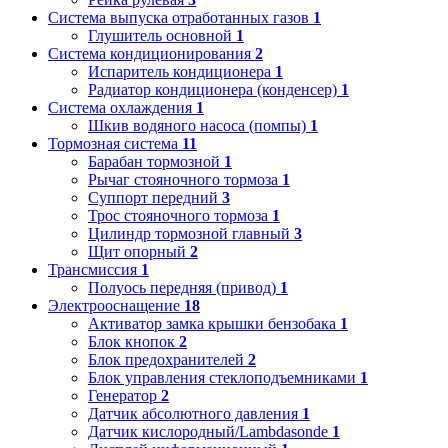
Система выпуска отработанных газов
1
Глушитель основной
1
Система кондиционирования
2
Испаритель кондиционера
1
Радиатор кондиционера (конденсер)
1
Система охлаждения
1
Шкив водяного насоса (помпы)
1
Тормозная система
11
Барабан тормозной
1
Рычаг стояночного тормоза
1
Суппорт передний
3
Трос стояночного тормоза
1
Цилиндр тормозной главный
3
Щит опорный
2
Трансмиссия
1
Полуось передняя (привод)
1
Электрооснащение
18
Активатор замка крышки бензобака
1
Блок кнопок
2
Блок предохранителей
2
Блок управления стеклоподъемниками
1
Генератор
2
Датчик абсолютного давления
1
Датчик кислородный/Lambdasonde
1