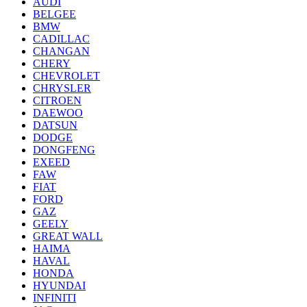
AUDI
BELGEE
BMW
CADILLAC
CHANGAN
CHERY
CHEVROLET
CHRYSLER
CITROEN
DAEWOO
DATSUN
DODGE
DONGFENG
EXEED
FAW
FIAT
FORD
GAZ
GEELY
GREAT WALL
HAIMA
HAVAL
HONDA
HYUNDAI
INFINITI