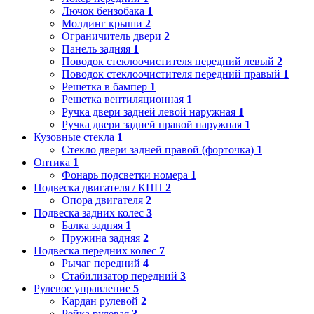
Лючок бензобака
1
Молдинг крыши
2
Ограничитель двери
2
Панель задняя
1
Поводок стеклоочистителя передний левый
2
Поводок стеклоочистителя передний правый
1
Решетка в бампер
1
Решетка вентиляционная
1
Ручка двери задней левой наружная
1
Ручка двери задней правой наружная
1
Кузовные стекла
1
Стекло двери задней правой (форточка)
1
Оптика
1
Фонарь подсветки номера
1
Подвеска двигателя / КПП
2
Опора двигателя
2
Подвеска задних колес
3
Балка задняя
1
Пружина задняя
2
Подвеска передних колес
7
Рычаг передний
4
Стабилизатор передний
3
Рулевое управление
5
Кардан рулевой
2
Рейка рулевая
3