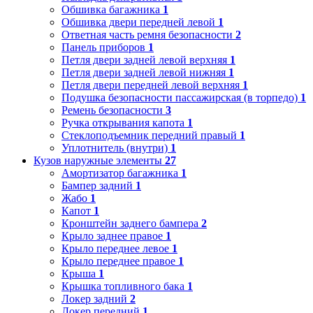
Обшивка багажника
1
Обшивка двери передней левой
1
Ответная часть ремня безопасности
2
Панель приборов
1
Петля двери задней левой верхняя
1
Петля двери задней левой нижняя
1
Петля двери передней левой верхняя
1
Подушка безопасности пассажирская (в торпедо)
1
Ремень безопасности
3
Ручка открывания капота
1
Стеклоподъемник передний правый
1
Уплотнитель (внутри)
1
Кузов наружные элементы
27
Амортизатор багажника
1
Бампер задний
1
Жабо
1
Капот
1
Кронштейн заднего бампера
2
Крыло заднее правое
1
Крыло переднее левое
1
Крыло переднее правое
1
Крыша
1
Крышка топливного бака
1
Локер задний
2
Локер передний
1