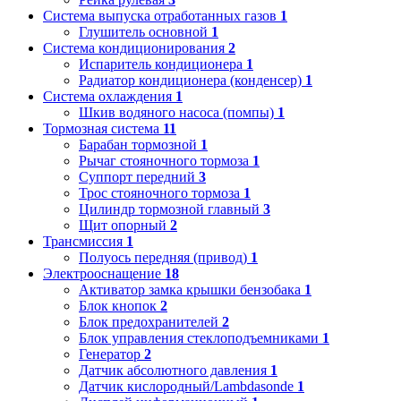
Система выпуска отработанных газов
1
Глушитель основной
1
Система кондиционирования
2
Испаритель кондиционера
1
Радиатор кондиционера (конденсер)
1
Система охлаждения
1
Шкив водяного насоса (помпы)
1
Тормозная система
11
Барабан тормозной
1
Рычаг стояночного тормоза
1
Суппорт передний
3
Трос стояночного тормоза
1
Цилиндр тормозной главный
3
Щит опорный
2
Трансмиссия
1
Полуось передняя (привод)
1
Электрооснащение
18
Активатор замка крышки бензобака
1
Блок кнопок
2
Блок предохранителей
2
Блок управления стеклоподъемниками
1
Генератор
2
Датчик абсолютного давления
1
Датчик кислородный/Lambdasonde
1