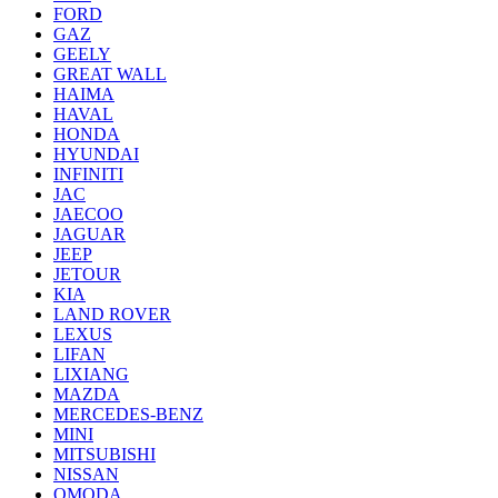
FORD
GAZ
GEELY
GREAT WALL
HAIMA
HAVAL
HONDA
HYUNDAI
INFINITI
JAC
JAECOO
JAGUAR
JEEP
JETOUR
KIA
LAND ROVER
LEXUS
LIFAN
LIXIANG
MAZDA
MERCEDES-BENZ
MINI
MITSUBISHI
NISSAN
OMODA