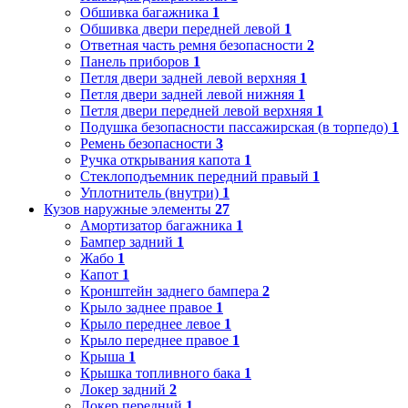
Обшивка багажника
1
Обшивка двери передней левой
1
Ответная часть ремня безопасности
2
Панель приборов
1
Петля двери задней левой верхняя
1
Петля двери задней левой нижняя
1
Петля двери передней левой верхняя
1
Подушка безопасности пассажирская (в торпедо)
1
Ремень безопасности
3
Ручка открывания капота
1
Стеклоподъемник передний правый
1
Уплотнитель (внутри)
1
Кузов наружные элементы
27
Амортизатор багажника
1
Бампер задний
1
Жабо
1
Капот
1
Кронштейн заднего бампера
2
Крыло заднее правое
1
Крыло переднее левое
1
Крыло переднее правое
1
Крыша
1
Крышка топливного бака
1
Локер задний
2
Локер передний
1