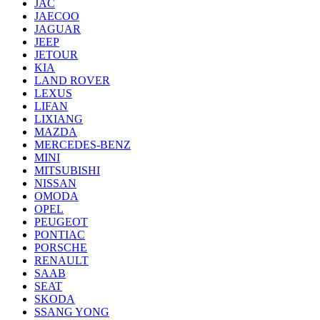
JAC
JAECOO
JAGUAR
JEEP
JETOUR
KIA
LAND ROVER
LEXUS
LIFAN
LIXIANG
MAZDA
MERCEDES-BENZ
MINI
MITSUBISHI
NISSAN
OMODA
OPEL
PEUGEOT
PONTIAC
PORSCHE
RENAULT
SAAB
SEAT
SKODA
SSANG YONG