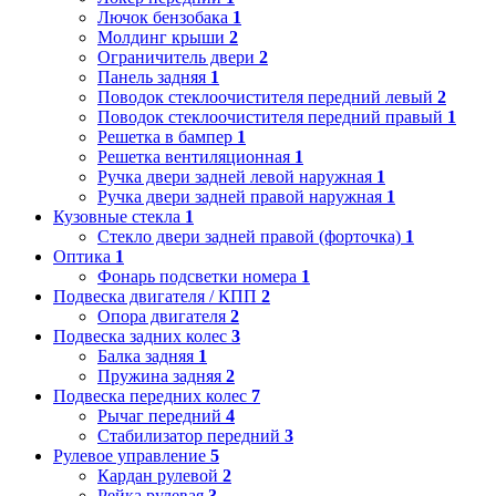
Лючок бензобака
1
Молдинг крыши
2
Ограничитель двери
2
Панель задняя
1
Поводок стеклоочистителя передний левый
2
Поводок стеклоочистителя передний правый
1
Решетка в бампер
1
Решетка вентиляционная
1
Ручка двери задней левой наружная
1
Ручка двери задней правой наружная
1
Кузовные стекла
1
Стекло двери задней правой (форточка)
1
Оптика
1
Фонарь подсветки номера
1
Подвеска двигателя / КПП
2
Опора двигателя
2
Подвеска задних колес
3
Балка задняя
1
Пружина задняя
2
Подвеска передних колес
7
Рычаг передний
4
Стабилизатор передний
3
Рулевое управление
5
Кардан рулевой
2
Рейка рулевая
3