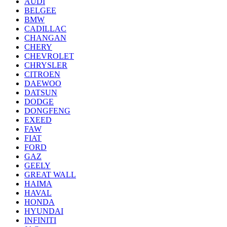
AUDI
BELGEE
BMW
CADILLAC
CHANGAN
CHERY
CHEVROLET
CHRYSLER
CITROEN
DAEWOO
DATSUN
DODGE
DONGFENG
EXEED
FAW
FIAT
FORD
GAZ
GEELY
GREAT WALL
HAIMA
HAVAL
HONDA
HYUNDAI
INFINITI