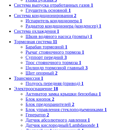
Система выпуска отработанных газов
1
Глушитель основной
1
Система кондиционирования
2
Испаритель кондиционера
1
Радиатор кондиционера (конденсер)
1
Система охлаждения
1
Шкив водяного насоса (помпы)
1
Тормозная система
11
Барабан тормозной
1
Рычаг стояночного тормоза
1
Суппорт передний
3
Трос стояночного тормоза
1
Цилиндр тормозной главный
3
Щит опорный
2
Трансмиссия
1
Полуось передняя (привод)
1
Электрооснащение
18
Активатор замка крышки бензобака
1
Блок кнопок
2
Блок предохранителей
2
Блок управления стеклоподъемниками
1
Генератор
2
Датчик абсолютного давления
1
Датчик кислородный/Lambdasonde
1