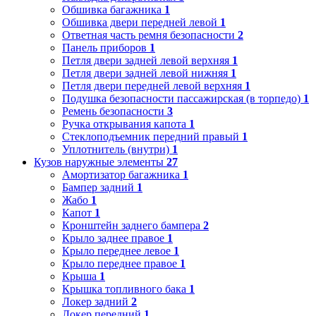
Обшивка багажника
1
Обшивка двери передней левой
1
Ответная часть ремня безопасности
2
Панель приборов
1
Петля двери задней левой верхняя
1
Петля двери задней левой нижняя
1
Петля двери передней левой верхняя
1
Подушка безопасности пассажирская (в торпедо)
1
Ремень безопасности
3
Ручка открывания капота
1
Стеклоподъемник передний правый
1
Уплотнитель (внутри)
1
Кузов наружные элементы
27
Амортизатор багажника
1
Бампер задний
1
Жабо
1
Капот
1
Кронштейн заднего бампера
2
Крыло заднее правое
1
Крыло переднее левое
1
Крыло переднее правое
1
Крыша
1
Крышка топливного бака
1
Локер задний
2
Локер передний
1