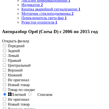
Дисплей информационный
1
Индикатор
2
Кнопка аварийной сигнализации
1
Моторчик стеклоподъемника
2
Переключатель света фар
1
Резистор отопителя
1
Авторазбор Opel (Corsa D) с 2006 по 2015 год
Открыть фильтр
Передний
Задний
Левый
Правый
Центральный
Верхний
Нижний
Не оригинал
Новый товар
Товар по скидке
Плиткой
Списком
Не оригинал
Новый товар