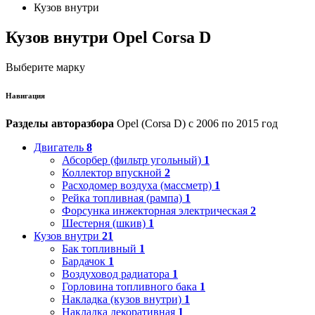
Кузов внутри
Кузов внутри Opel Corsa D
Выберите марку
Навигация
Разделы авторазбора
Opel (Corsa D) с 2006 по 2015 год
Двигатель
8
Абсорбер (фильтр угольный)
1
Коллектор впускной
2
Расходомер воздуха (массметр)
1
Рейка топливная (рампа)
1
Форсунка инжекторная электрическая
2
Шестерня (шкив)
1
Кузов внутри
21
Бак топливный
1
Бардачок
1
Воздуховод радиатора
1
Горловина топливного бака
1
Накладка (кузов внутри)
1
Накладка декоративная
1