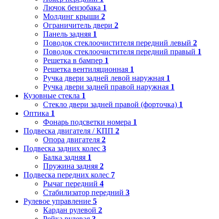
Лючок бензобака
1
Молдинг крыши
2
Ограничитель двери
2
Панель задняя
1
Поводок стеклоочистителя передний левый
2
Поводок стеклоочистителя передний правый
1
Решетка в бампер
1
Решетка вентиляционная
1
Ручка двери задней левой наружная
1
Ручка двери задней правой наружная
1
Кузовные стекла
1
Стекло двери задней правой (форточка)
1
Оптика
1
Фонарь подсветки номера
1
Подвеска двигателя / КПП
2
Опора двигателя
2
Подвеска задних колес
3
Балка задняя
1
Пружина задняя
2
Подвеска передних колес
7
Рычаг передний
4
Стабилизатор передний
3
Рулевое управление
5
Кардан рулевой
2
Рейка рулевая
3