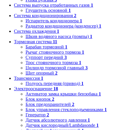
Система выпуска отработанных газов
1
Глушитель основной
1
Система кондиционирования
2
Испаритель кондиционера
1
Радиатор кондиционера (конденсер)
1
Система охлаждения
1
Шкив водяного насоса (помпы)
1
Тормозная система
11
Барабан тормозной
1
Рычаг стояночного тормоза
1
Суппорт передний
3
Трос стояночного тормоза
1
Цилиндр тормозной главный
3
Щит опорный
2
Трансмиссия
1
Полуось передняя (привод)
1
Электрооснащение
18
Активатор замка крышки бензобака
1
Блок кнопок
2
Блок предохранителей
2
Блок управления стеклоподъемниками
1
Генератор
2
Датчик абсолютного давления
1
Датчик кислородный/Lambdasonde
1