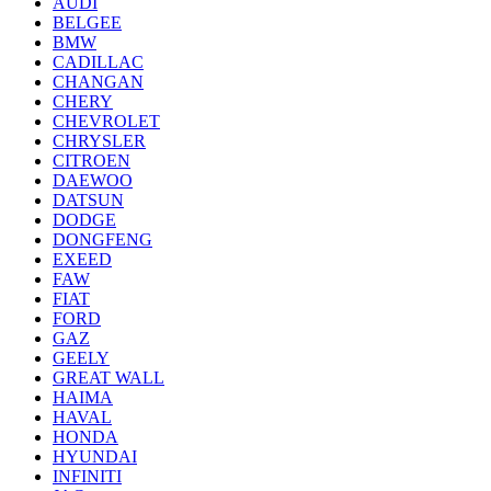
AUDI
BELGEE
BMW
CADILLAC
CHANGAN
CHERY
CHEVROLET
CHRYSLER
CITROEN
DAEWOO
DATSUN
DODGE
DONGFENG
EXEED
FAW
FIAT
FORD
GAZ
GEELY
GREAT WALL
HAIMA
HAVAL
HONDA
HYUNDAI
INFINITI