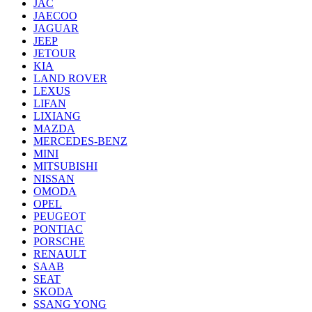
JAC
JAECOO
JAGUAR
JEEP
JETOUR
KIA
LAND ROVER
LEXUS
LIFAN
LIXIANG
MAZDA
MERCEDES-BENZ
MINI
MITSUBISHI
NISSAN
OMODA
OPEL
PEUGEOT
PONTIAC
PORSCHE
RENAULT
SAAB
SEAT
SKODA
SSANG YONG