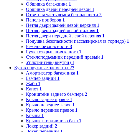
Обшивка багажника
1
Обшивка двери передней левой
1
Ответная часть ремня безопасности
2
Панель приборов
1
Петля двери задней левой верхняя
1
Петля двери задней левой нижняя
1
Петля двери передней левой верхняя
1
Подушка безопасности пассажирская (в торпедо)
1
Ремень безопасности
3
Ручка открывания капота
1
Стеклоподъемник передний правый
1
Уплотнитель (внутри)
1
Кузов наружные элементы
27
Амортизатор багажника
1
Бампер задний
1
Жабо
1
Капот
1
Кронштейн заднего бампера
2
Крыло заднее правое
1
Крыло переднее левое
1
Крыло переднее правое
1
Крыша
1
Крышка топливного бака
1
Локер задний
2
Локер передний
1