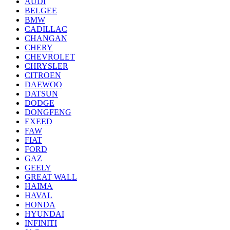
AUDI
BELGEE
BMW
CADILLAC
CHANGAN
CHERY
CHEVROLET
CHRYSLER
CITROEN
DAEWOO
DATSUN
DODGE
DONGFENG
EXEED
FAW
FIAT
FORD
GAZ
GEELY
GREAT WALL
HAIMA
HAVAL
HONDA
HYUNDAI
INFINITI