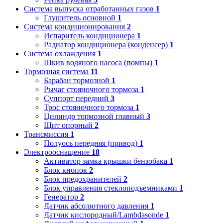
Система выпуска отработанных газов
1
Глушитель основной
1
Система кондиционирования
2
Испаритель кондиционера
1
Радиатор кондиционера (конденсер)
1
Система охлаждения
1
Шкив водяного насоса (помпы)
1
Тормозная система
11
Барабан тормозной
1
Рычаг стояночного тормоза
1
Суппорт передний
3
Трос стояночного тормоза
1
Цилиндр тормозной главный
3
Щит опорный
2
Трансмиссия
1
Полуось передняя (привод)
1
Электрооснащение
18
Активатор замка крышки бензобака
1
Блок кнопок
2
Блок предохранителей
2
Блок управления стеклоподъемниками
1
Генератор
2
Датчик абсолютного давления
1
Датчик кислородный/Lambdasonde
1