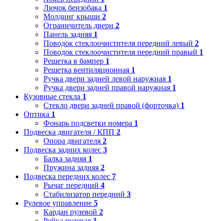
Лючок бензобака
1
Молдинг крыши
2
Ограничитель двери
2
Панель задняя
1
Поводок стеклоочистителя передний левый
2
Поводок стеклоочистителя передний правый
1
Решетка в бампер
1
Решетка вентиляционная
1
Ручка двери задней левой наружная
1
Ручка двери задней правой наружная
1
Кузовные стекла
1
Стекло двери задней правой (форточка)
1
Оптика
1
Фонарь подсветки номера
1
Подвеска двигателя / КПП
2
Опора двигателя
2
Подвеска задних колес
3
Балка задняя
1
Пружина задняя
2
Подвеска передних колес
7
Рычаг передний
4
Стабилизатор передний
3
Рулевое управление
5
Кардан рулевой
2
Рейка рулевая
3