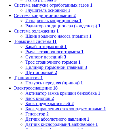
Система выпуска отработанных газов
1
Глушитель основной
1
Система кондиционирования
2
Испаритель кондиционера
1
Радиатор кондиционера (конденсер)
1
Система охлаждения
1
Шкив водяного насоса (помпы)
1
Тормозная система
11
Барабан тормозной
1
Рычаг стояночного тормоза
1
Суппорт передний
3
Трос стояночного тормоза
1
Цилиндр тормозной главный
3
Щит опорный
2
Трансмиссия
1
Полуось передняя (привод)
1
Электрооснащение
18
Активатор замка крышки бензобака
1
Блок кнопок
2
Блок предохранителей
2
Блок управления стеклоподъемниками
1
Генератор
2
Датчик абсолютного давления
1
Датчик кислородный/Lambdasonde
1