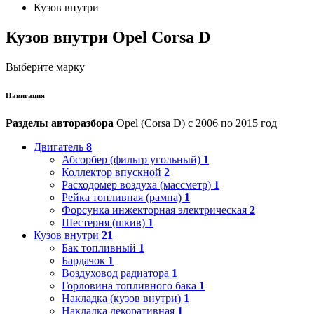
Кузов внутри
Кузов внутри Opel Corsa D
Выберите марку
Навигация
Разделы авторазбора
Opel (Corsa D) с 2006 по 2015 год
Двигатель
8
Абсорбер (фильтр угольный)
1
Коллектор впускной
2
Расходомер воздуха (массметр)
1
Рейка топливная (рампа)
1
Форсунка инжекторная электрическая
2
Шестерня (шкив)
1
Кузов внутри
21
Бак топливный
1
Бардачок
1
Воздуховод радиатора
1
Горловина топливного бака
1
Накладка (кузов внутри)
1
Накладка декоративная
1