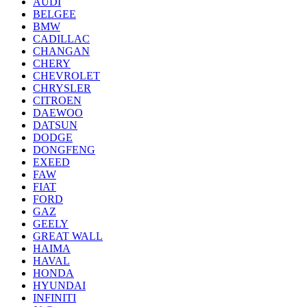
AUDI
BELGEE
BMW
CADILLAC
CHANGAN
CHERY
CHEVROLET
CHRYSLER
CITROEN
DAEWOO
DATSUN
DODGE
DONGFENG
EXEED
FAW
FIAT
FORD
GAZ
GEELY
GREAT WALL
HAIMA
HAVAL
HONDA
HYUNDAI
INFINITI