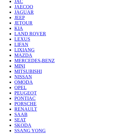
JAC
JAECOO
JAGUAR
JEEP
JETOUR
KIA
LAND ROVER
LEXUS
LIFAN
LIXIANG
MAZDA
MERCEDES-BENZ
MINI
MITSUBISHI
NISSAN
OMODA
OPEL
PEUGEOT
PONTIAC
PORSCHE
RENAULT
SAAB
SEAT
SKODA
SSANG YONG