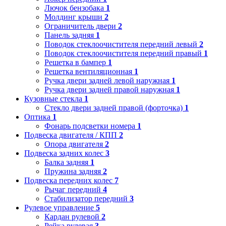
Лючок бензобака
1
Молдинг крыши
2
Ограничитель двери
2
Панель задняя
1
Поводок стеклоочистителя передний левый
2
Поводок стеклоочистителя передний правый
1
Решетка в бампер
1
Решетка вентиляционная
1
Ручка двери задней левой наружная
1
Ручка двери задней правой наружная
1
Кузовные стекла
1
Стекло двери задней правой (форточка)
1
Оптика
1
Фонарь подсветки номера
1
Подвеска двигателя / КПП
2
Опора двигателя
2
Подвеска задних колес
3
Балка задняя
1
Пружина задняя
2
Подвеска передних колес
7
Рычаг передний
4
Стабилизатор передний
3
Рулевое управление
5
Кардан рулевой
2
Рейка рулевая
3