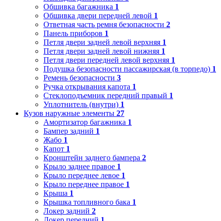
Обшивка багажника
1
Обшивка двери передней левой
1
Ответная часть ремня безопасности
2
Панель приборов
1
Петля двери задней левой верхняя
1
Петля двери задней левой нижняя
1
Петля двери передней левой верхняя
1
Подушка безопасности пассажирская (в торпедо)
1
Ремень безопасности
3
Ручка открывания капота
1
Стеклоподъемник передний правый
1
Уплотнитель (внутри)
1
Кузов наружные элементы
27
Амортизатор багажника
1
Бампер задний
1
Жабо
1
Капот
1
Кронштейн заднего бампера
2
Крыло заднее правое
1
Крыло переднее левое
1
Крыло переднее правое
1
Крыша
1
Крышка топливного бака
1
Локер задний
2
Локер передний
1