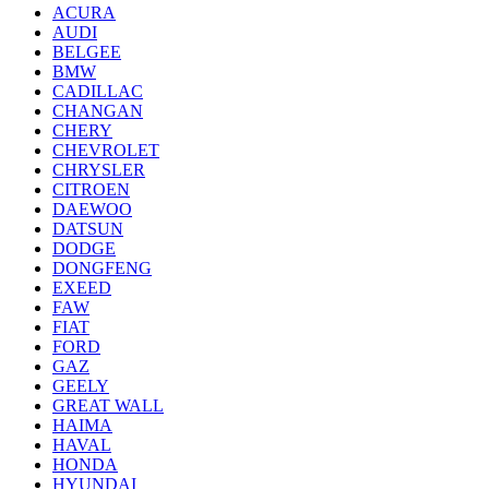
ACURA
AUDI
BELGEE
BMW
CADILLAC
CHANGAN
CHERY
CHEVROLET
CHRYSLER
CITROEN
DAEWOO
DATSUN
DODGE
DONGFENG
EXEED
FAW
FIAT
FORD
GAZ
GEELY
GREAT WALL
HAIMA
HAVAL
HONDA
HYUNDAI