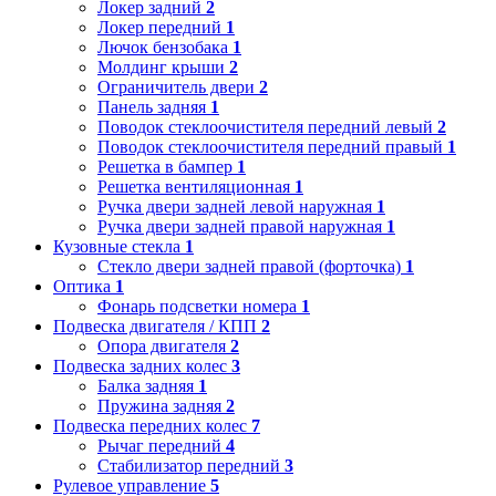
Локер задний
2
Локер передний
1
Лючок бензобака
1
Молдинг крыши
2
Ограничитель двери
2
Панель задняя
1
Поводок стеклоочистителя передний левый
2
Поводок стеклоочистителя передний правый
1
Решетка в бампер
1
Решетка вентиляционная
1
Ручка двери задней левой наружная
1
Ручка двери задней правой наружная
1
Кузовные стекла
1
Стекло двери задней правой (форточка)
1
Оптика
1
Фонарь подсветки номера
1
Подвеска двигателя / КПП
2
Опора двигателя
2
Подвеска задних колес
3
Балка задняя
1
Пружина задняя
2
Подвеска передних колес
7
Рычаг передний
4
Стабилизатор передний
3
Рулевое управление
5