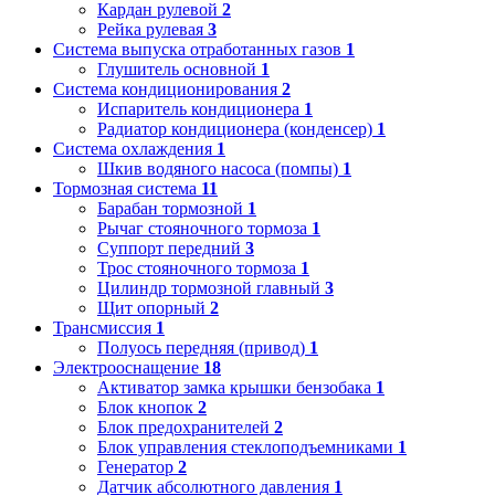
Кардан рулевой
2
Рейка рулевая
3
Система выпуска отработанных газов
1
Глушитель основной
1
Система кондиционирования
2
Испаритель кондиционера
1
Радиатор кондиционера (конденсер)
1
Система охлаждения
1
Шкив водяного насоса (помпы)
1
Тормозная система
11
Барабан тормозной
1
Рычаг стояночного тормоза
1
Суппорт передний
3
Трос стояночного тормоза
1
Цилиндр тормозной главный
3
Щит опорный
2
Трансмиссия
1
Полуось передняя (привод)
1
Электрооснащение
18
Активатор замка крышки бензобака
1
Блок кнопок
2
Блок предохранителей
2
Блок управления стеклоподъемниками
1
Генератор
2
Датчик абсолютного давления
1