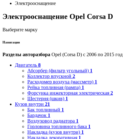
Электрооснащение
Электрооснащение Opel Corsa D
Выберите марку
Навигация
Разделы авторазбора
Opel (Corsa D) с 2006 по 2015 год
Двигатель
8
Абсорбер (фильтр угольный)
1
Коллектор впускной
2
Расходомер воздуха (массметр)
1
Рейка топливная (рампа)
1
Форсунка инжекторная электрическая
2
Шестерня (шкив)
1
Кузов внутри
21
Бак топливный
1
Бардачок
1
Воздуховод радиатора
1
Горловина топливного бака
1
Накладка (кузов внутри)
1
Накладка декоративная
1