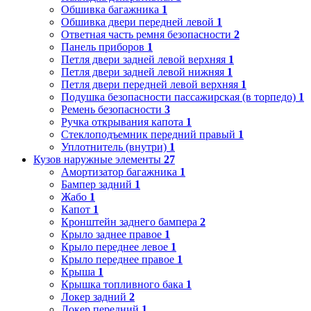
Обшивка багажника
1
Обшивка двери передней левой
1
Ответная часть ремня безопасности
2
Панель приборов
1
Петля двери задней левой верхняя
1
Петля двери задней левой нижняя
1
Петля двери передней левой верхняя
1
Подушка безопасности пассажирская (в торпедо)
1
Ремень безопасности
3
Ручка открывания капота
1
Стеклоподъемник передний правый
1
Уплотнитель (внутри)
1
Кузов наружные элементы
27
Амортизатор багажника
1
Бампер задний
1
Жабо
1
Капот
1
Кронштейн заднего бампера
2
Крыло заднее правое
1
Крыло переднее левое
1
Крыло переднее правое
1
Крыша
1
Крышка топливного бака
1
Локер задний
2
Локер передний
1