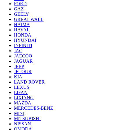
FORD
GAZ
GEELY
GREAT WALL
HAIMA
HAVAL
HONDA
HYUNDAI
INFINITI
JAC
JAECOO
JAGUAR
JEEP
JETOUR
KIA
LAND ROVER
LEXUS
LIFAN
LIXIANG
MAZDA
MERCEDES-BENZ
MINI
MITSUBISHI
NISSAN
OMODA