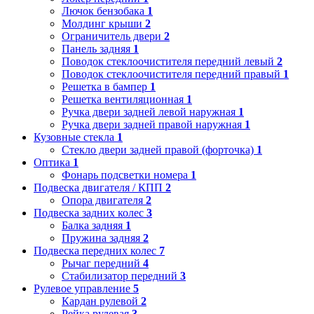
Лючок бензобака
1
Молдинг крыши
2
Ограничитель двери
2
Панель задняя
1
Поводок стеклоочистителя передний левый
2
Поводок стеклоочистителя передний правый
1
Решетка в бампер
1
Решетка вентиляционная
1
Ручка двери задней левой наружная
1
Ручка двери задней правой наружная
1
Кузовные стекла
1
Стекло двери задней правой (форточка)
1
Оптика
1
Фонарь подсветки номера
1
Подвеска двигателя / КПП
2
Опора двигателя
2
Подвеска задних колес
3
Балка задняя
1
Пружина задняя
2
Подвеска передних колес
7
Рычаг передний
4
Стабилизатор передний
3
Рулевое управление
5
Кардан рулевой
2
Рейка рулевая
3