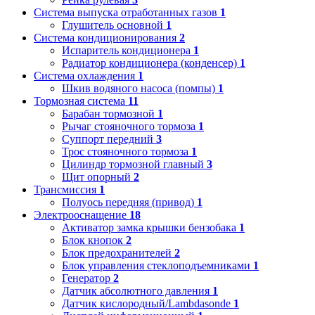
Система выпуска отработанных газов
1
Глушитель основной
1
Система кондиционирования
2
Испаритель кондиционера
1
Радиатор кондиционера (конденсер)
1
Система охлаждения
1
Шкив водяного насоса (помпы)
1
Тормозная система
11
Барабан тормозной
1
Рычаг стояночного тормоза
1
Суппорт передний
3
Трос стояночного тормоза
1
Цилиндр тормозной главный
3
Щит опорный
2
Трансмиссия
1
Полуось передняя (привод)
1
Электрооснащение
18
Активатор замка крышки бензобака
1
Блок кнопок
2
Блок предохранителей
2
Блок управления стеклоподъемниками
1
Генератор
2
Датчик абсолютного давления
1
Датчик кислородный/Lambdasonde
1