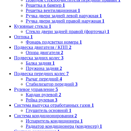
Решетка в бампер
1
Решетка вентиляционная
1
Ручка двери задней левой наружная
1
Ручка двери задней правой наружная
1
Кузовные стекла
1
Стекло двери задней правой (форточка)
1
Оптика
1
Фонарь подсветки номера
1
Подвеска двигателя / КПП
2
Опора двигателя
2
Подвеска задних колес
3
Балка задняя
1
Пружина задняя
2
Подвеска передних колес
7
Рычаг передний
4
Стабилизатор передний
3
Рулевое управление
5
Кардан рулевой
2
Рейка рулевая
3
Система выпуска отработанных газов
1
Глушитель основной
1
Система кондиционирования
2
Испаритель кондиционера
1
Радиатор кондиционера (конденсер)
1