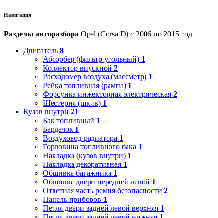
Навигация
Разделы авторазбора
Opel (Corsa D) с 2006 по 2015 год
Двигатель
8
Абсорбер (фильтр угольный)
1
Коллектор впускной
2
Расходомер воздуха (массметр)
1
Рейка топливная (рампа)
1
Форсунка инжекторная электрическая
2
Шестерня (шкив)
1
Кузов внутри
21
Бак топливный
1
Бардачок
1
Воздуховод радиатора
1
Горловина топливного бака
1
Накладка (кузов внутри)
1
Накладка декоративная
1
Обшивка багажника
1
Обшивка двери передней левой
1
Ответная часть ремня безопасности
2
Панель приборов
1
Петля двери задней левой верхняя
1
Петля двери задней левой нижняя
1