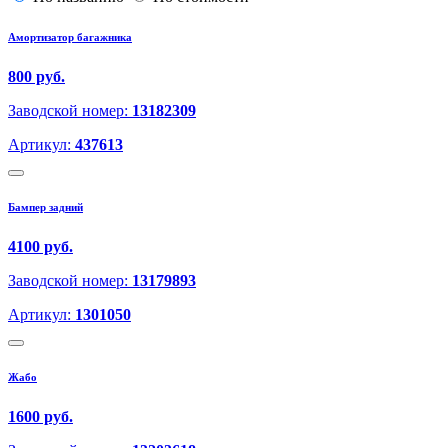
Амортизатор багажника
800 руб.
Заводской номер:
13182309
Артикул:
437613
Бампер задний
4100 руб.
Заводской номер:
13179893
Артикул:
1301050
Жабо
1600 руб.