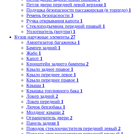
Петля двери передней левой верхняя
1
Подушка безопасности пассажирская (в торпедо)
1
Ремень безопасности
3
Ручка открывания капота
1
Стеклоподъемник передний правый
1
Уплотнитель (внутри)
1
Кузов наружные элементы
27
Амортизатор багажника
1
Бампер задний
1
Жабо
1
Капот
1
Кронштейн заднего бампера
2
Крыло заднее правое
1
Крыло переднее левое
1
Крыло переднее правое
1
Крыша
1
Крышка топливного бака
1
Локер задний
2
Локер передний
1
Лючок бензобака
1
Молдинг крыши
2
Ограничитель двери
2
Панель задняя
1
Поводок стеклоочистителя передний левый
2
Поводок стеклоочистителя передний правый
1