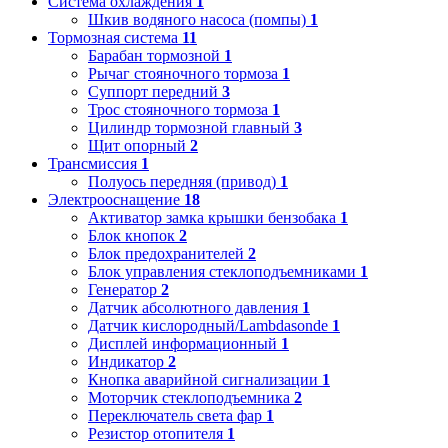
Система охлаждения
1
Шкив водяного насоса (помпы)
1
Тормозная система
11
Барабан тормозной
1
Рычаг стояночного тормоза
1
Суппорт передний
3
Трос стояночного тормоза
1
Цилиндр тормозной главный
3
Щит опорный
2
Трансмиссия
1
Полуось передняя (привод)
1
Электрооснащение
18
Активатор замка крышки бензобака
1
Блок кнопок
2
Блок предохранителей
2
Блок управления стеклоподъемниками
1
Генератор
2
Датчик абсолютного давления
1
Датчик кислородный/Lambdasonde
1
Дисплей информационный
1
Индикатор
2
Кнопка аварийной сигнализации
1
Моторчик стеклоподъемника
2
Переключатель света фар
1
Резистор отопителя
1