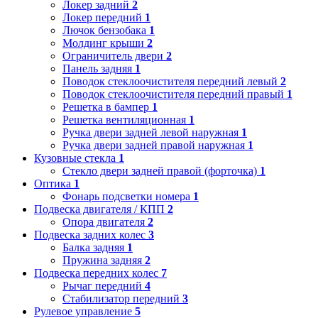
Локер задний
2
Локер передний
1
Лючок бензобака
1
Молдинг крыши
2
Ограничитель двери
2
Панель задняя
1
Поводок стеклоочистителя передний левый
2
Поводок стеклоочистителя передний правый
1
Решетка в бампер
1
Решетка вентиляционная
1
Ручка двери задней левой наружная
1
Ручка двери задней правой наружная
1
Кузовные стекла
1
Стекло двери задней правой (форточка)
1
Оптика
1
Фонарь подсветки номера
1
Подвеска двигателя / КПП
2
Опора двигателя
2
Подвеска задних колес
3
Балка задняя
1
Пружина задняя
2
Подвеска передних колес
7
Рычаг передний
4
Стабилизатор передний
3
Рулевое управление
5