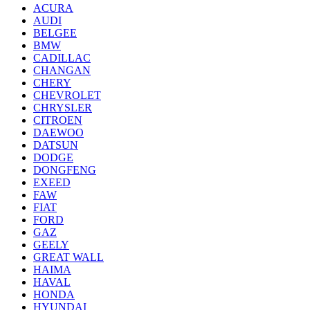
ACURA
AUDI
BELGEE
BMW
CADILLAC
CHANGAN
CHERY
CHEVROLET
CHRYSLER
CITROEN
DAEWOO
DATSUN
DODGE
DONGFENG
EXEED
FAW
FIAT
FORD
GAZ
GEELY
GREAT WALL
HAIMA
HAVAL
HONDA
HYUNDAI