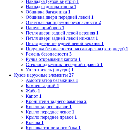
Накладка (кузов внутри)
1
Накладка декоративная
1
Обшивка багажника
1
Обшивка двери передней левой
1
Ответная часть ремня безопасности
2
Панель приборов
1
Петля двери задней левой верхняя
1
Петля двери задней левой нижняя
1
Петля двери передней левой верхняя
1
Подушка безопасности пассажирская (в торпедо)
1
Ремень безопасности
3
Ручка открывания капота
1
Стеклоподъемник передний правый
1
Уплотнитель (внутри)
1
Кузов наружные элементы
27
Амортизатор багажника
1
Бампер задний
1
Жабо
1
Капот
1
Кронштейн заднего бампера
2
Крыло заднее правое
1
Крыло переднее левое
1
Крыло переднее правое
1
Крыша
1
Крышка топливного бака
1