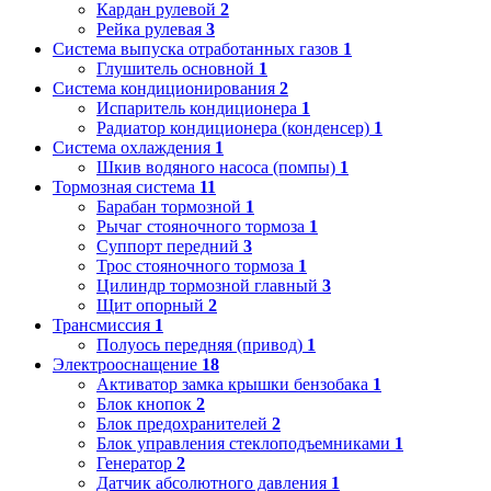
Кардан рулевой
2
Рейка рулевая
3
Система выпуска отработанных газов
1
Глушитель основной
1
Система кондиционирования
2
Испаритель кондиционера
1
Радиатор кондиционера (конденсер)
1
Система охлаждения
1
Шкив водяного насоса (помпы)
1
Тормозная система
11
Барабан тормозной
1
Рычаг стояночного тормоза
1
Суппорт передний
3
Трос стояночного тормоза
1
Цилиндр тормозной главный
3
Щит опорный
2
Трансмиссия
1
Полуось передняя (привод)
1
Электрооснащение
18
Активатор замка крышки бензобака
1
Блок кнопок
2
Блок предохранителей
2
Блок управления стеклоподъемниками
1
Генератор
2
Датчик абсолютного давления
1