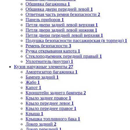
Обшивка багажника
1
Обшивка двери передней левой
1
Ответная часть ремня безопасности
2
Панель приборов
1
Петля двери задней левой верхняя
1
Петля двери задней левой нижняя
1
Петля двери передней левой верхняя
1
Подушка безопасности пассажирская (в торпедо)
1
Ремень безопасности
3
Ручка открывания капота
1
Стеклоподъемник передний правый
1
Уплотнитель (внутри)
1
Кузов наружные элементы
27
Амортизатор багажника
1
Бампер задний
1
Жабо
1
Капот
1
Кронштейн заднего бампера
2
Крыло заднее правое
1
Крыло переднее левое
1
Крыло переднее правое
1
Крыша
1
Крышка топливного бака
1
Локер задний
2
Локер передний
1