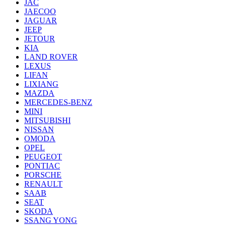
JAC
JAECOO
JAGUAR
JEEP
JETOUR
KIA
LAND ROVER
LEXUS
LIFAN
LIXIANG
MAZDA
MERCEDES-BENZ
MINI
MITSUBISHI
NISSAN
OMODA
OPEL
PEUGEOT
PONTIAC
PORSCHE
RENAULT
SAAB
SEAT
SKODA
SSANG YONG