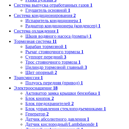
Система выпуска отработанных газов
1
Глушитель основной
1
Система кондиционирования
2
Испаритель кондиционера
1
Радиатор кондиционера (конденсер)
1
Система охлаждения
1
Шкив водяного насоса (помпы)
1
Тормозная система
11
Барабан тормозной
1
Рычаг стояночного тормоза
1
Суппорт передний
3
Трос стояночного тормоза
1
Цилиндр тормозной главный
3
Щит опорный
2
Трансмиссия
1
Полуось передняя (привод)
1
Электрооснащение
18
Активатор замка крышки бензобака
1
Блок кнопок
2
Блок предохранителей
2
Блок управления стеклоподъемниками
1
Генератор
2
Датчик абсолютного давления
1
Датчик кислородный/Lambdasonde
1