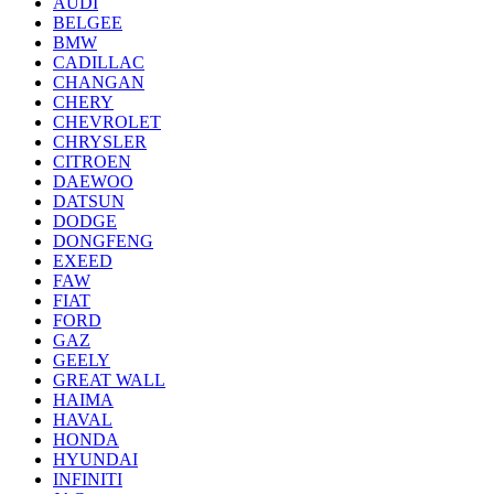
AUDI
BELGEE
BMW
CADILLAC
CHANGAN
CHERY
CHEVROLET
CHRYSLER
CITROEN
DAEWOO
DATSUN
DODGE
DONGFENG
EXEED
FAW
FIAT
FORD
GAZ
GEELY
GREAT WALL
HAIMA
HAVAL
HONDA
HYUNDAI
INFINITI