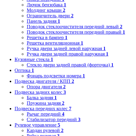
Лючок бензобака
1
Молдинг крыши
2
Ограничитель двери
2
Панель задняя
1
Поводок стеклоочистителя передний левый
2
Поводок стеклоочистителя передний правый
1
Решетка в бампер
1
Решетка вентиляционная
1
Ручка двери задней левой наружная
1
Ручка двери задней правой наружная
1
Кузовные стекла
1
Стекло двери задней правой (форточка)
1
Оптика
1
Фонарь подсветки номера
1
Подвеска двигателя / КПП
2
Опора двигателя
2
Подвеска задних колес
3
Балка задняя
1
Пружина задняя
2
Подвеска передних колес
7
Рычаг передний
4
Стабилизатор передний
3
Рулевое управление
5
Кардан рулевой
2
Рейка рулевая
3