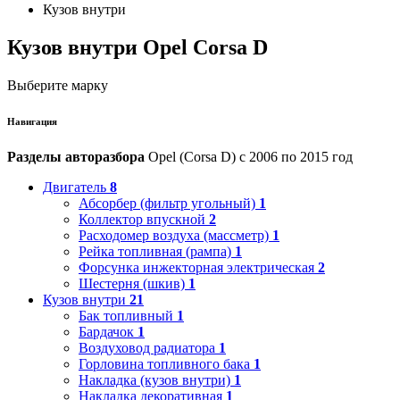
Кузов внутри
Кузов внутри Opel Corsa D
Выберите марку
Навигация
Разделы авторазбора
Opel (Corsa D) с 2006 по 2015 год
Двигатель
8
Абсорбер (фильтр угольный)
1
Коллектор впускной
2
Расходомер воздуха (массметр)
1
Рейка топливная (рампа)
1
Форсунка инжекторная электрическая
2
Шестерня (шкив)
1
Кузов внутри
21
Бак топливный
1
Бардачок
1
Воздуховод радиатора
1
Горловина топливного бака
1
Накладка (кузов внутри)
1
Накладка декоративная
1