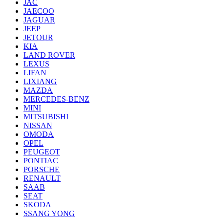
JAC
JAECOO
JAGUAR
JEEP
JETOUR
KIA
LAND ROVER
LEXUS
LIFAN
LIXIANG
MAZDA
MERCEDES-BENZ
MINI
MITSUBISHI
NISSAN
OMODA
OPEL
PEUGEOT
PONTIAC
PORSCHE
RENAULT
SAAB
SEAT
SKODA
SSANG YONG