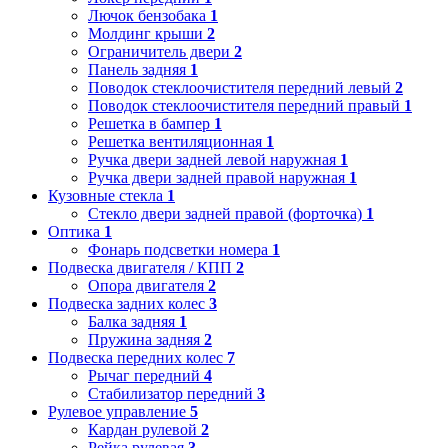
Лючок бензобака
1
Молдинг крыши
2
Ограничитель двери
2
Панель задняя
1
Поводок стеклоочистителя передний левый
2
Поводок стеклоочистителя передний правый
1
Решетка в бампер
1
Решетка вентиляционная
1
Ручка двери задней левой наружная
1
Ручка двери задней правой наружная
1
Кузовные стекла
1
Стекло двери задней правой (форточка)
1
Оптика
1
Фонарь подсветки номера
1
Подвеска двигателя / КПП
2
Опора двигателя
2
Подвеска задних колес
3
Балка задняя
1
Пружина задняя
2
Подвеска передних колес
7
Рычаг передний
4
Стабилизатор передний
3
Рулевое управление
5
Кардан рулевой
2
Рейка рулевая
3