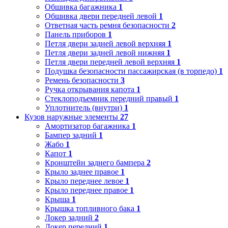
Обшивка багажника
1
Обшивка двери передней левой
1
Ответная часть ремня безопасности
2
Панель приборов
1
Петля двери задней левой верхняя
1
Петля двери задней левой нижняя
1
Петля двери передней левой верхняя
1
Подушка безопасности пассажирская (в торпедо)
1
Ремень безопасности
3
Ручка открывания капота
1
Стеклоподъемник передний правый
1
Уплотнитель (внутри)
1
Кузов наружные элементы
27
Амортизатор багажника
1
Бампер задний
1
Жабо
1
Капот
1
Кронштейн заднего бампера
2
Крыло заднее правое
1
Крыло переднее левое
1
Крыло переднее правое
1
Крыша
1
Крышка топливного бака
1
Локер задний
2
Локер передний
1