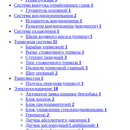
Система выпуска отработанных газов
1
Глушитель основной
1
Система кондиционирования
2
Испаритель кондиционера
1
Радиатор кондиционера (конденсер)
1
Система охлаждения
1
Шкив водяного насоса (помпы)
1
Тормозная система
11
Барабан тормозной
1
Рычаг стояночного тормоза
1
Суппорт передний
3
Трос стояночного тормоза
1
Цилиндр тормозной главный
3
Щит опорный
2
Трансмиссия
1
Полуось передняя (привод)
1
Электрооснащение
18
Активатор замка крышки бензобака
1
Блок кнопок
2
Блок предохранителей
2
Блок управления стеклоподъемниками
1
Генератор
2
Датчик абсолютного давления
1
Датчик кислородный/Lambdasonde
1