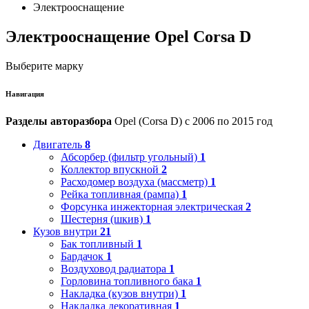
Электрооснащение
Электрооснащение Opel Corsa D
Выберите марку
Навигация
Разделы авторазбора
Opel (Corsa D) с 2006 по 2015 год
Двигатель
8
Абсорбер (фильтр угольный)
1
Коллектор впускной
2
Расходомер воздуха (массметр)
1
Рейка топливная (рампа)
1
Форсунка инжекторная электрическая
2
Шестерня (шкив)
1
Кузов внутри
21
Бак топливный
1
Бардачок
1
Воздуховод радиатора
1
Горловина топливного бака
1
Накладка (кузов внутри)
1
Накладка декоративная
1