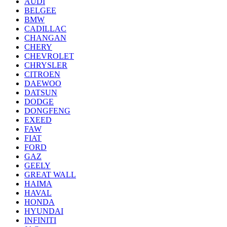
AUDI
BELGEE
BMW
CADILLAC
CHANGAN
CHERY
CHEVROLET
CHRYSLER
CITROEN
DAEWOO
DATSUN
DODGE
DONGFENG
EXEED
FAW
FIAT
FORD
GAZ
GEELY
GREAT WALL
HAIMA
HAVAL
HONDA
HYUNDAI
INFINITI