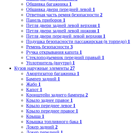
Обшивка багажника
1
Обшивка двери передней левой
1
Ответная часть ремня безопасности
2
Панель приборов
1
Петля двери задней левой верхняя
1
Петля двери задней левой нижняя
1
Петля двери передней левой верхняя
1
Подушка безопасности пассажирская (в торпедо)
1
Ремень безопасности
3
Ручка открывания капота
1
Стеклоподъемник передний правый
1
Уплотнитель (внутри)
1
Кузов наружные элементы
27
Амортизатор багажника
1
Бампер задний
1
Жабо
1
Капот
1
Кронштейн заднего бампера
2
Крыло заднее правое
1
Крыло переднее левое
1
Крыло переднее правое
1
Крыша
1
Крышка топливного бака
1
Локер задний
2
Локер передний
1