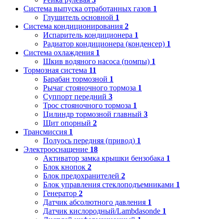
Система выпуска отработанных газов
1
Глушитель основной
1
Система кондиционирования
2
Испаритель кондиционера
1
Радиатор кондиционера (конденсер)
1
Система охлаждения
1
Шкив водяного насоса (помпы)
1
Тормозная система
11
Барабан тормозной
1
Рычаг стояночного тормоза
1
Суппорт передний
3
Трос стояночного тормоза
1
Цилиндр тормозной главный
3
Щит опорный
2
Трансмиссия
1
Полуось передняя (привод)
1
Электрооснащение
18
Активатор замка крышки бензобака
1
Блок кнопок
2
Блок предохранителей
2
Блок управления стеклоподъемниками
1
Генератор
2
Датчик абсолютного давления
1
Датчик кислородный/Lambdasonde
1