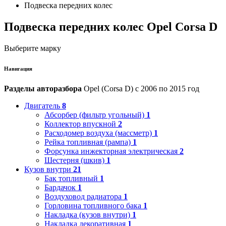
Подвеска передних колес
Подвеска передних колес Opel Corsa D
Выберите марку
Навигация
Разделы авторазбора
Opel (Corsa D) с 2006 по 2015 год
Двигатель
8
Абсорбер (фильтр угольный)
1
Коллектор впускной
2
Расходомер воздуха (массметр)
1
Рейка топливная (рампа)
1
Форсунка инжекторная электрическая
2
Шестерня (шкив)
1
Кузов внутри
21
Бак топливный
1
Бардачок
1
Воздуховод радиатора
1
Горловина топливного бака
1
Накладка (кузов внутри)
1
Накладка декоративная
1