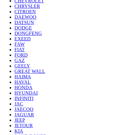
CHEVROLET
CHRYSLER
CITROEN
DAEWOO
DATSUN
DODGE
DONGFENG
EXEED
FAW
FIAT
FORD
GAZ
GEELY
GREAT WALL
HAIMA
HAVAL
HONDA
HYUNDAI
INFINITI
JAC
JAECOO
JAGUAR
JEEP
JETOUR
KIA