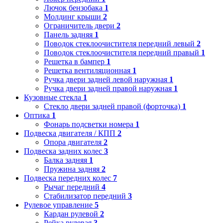
Лючок бензобака
1
Молдинг крыши
2
Ограничитель двери
2
Панель задняя
1
Поводок стеклоочистителя передний левый
2
Поводок стеклоочистителя передний правый
1
Решетка в бампер
1
Решетка вентиляционная
1
Ручка двери задней левой наружная
1
Ручка двери задней правой наружная
1
Кузовные стекла
1
Стекло двери задней правой (форточка)
1
Оптика
1
Фонарь подсветки номера
1
Подвеска двигателя / КПП
2
Опора двигателя
2
Подвеска задних колес
3
Балка задняя
1
Пружина задняя
2
Подвеска передних колес
7
Рычаг передний
4
Стабилизатор передний
3
Рулевое управление
5
Кардан рулевой
2
Рейка рулевая
3