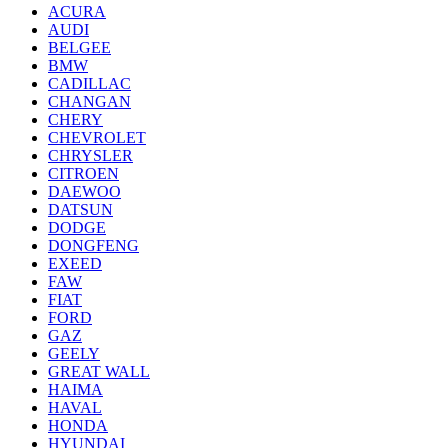
ACURA
AUDI
BELGEE
BMW
CADILLAC
CHANGAN
CHERY
CHEVROLET
CHRYSLER
CITROEN
DAEWOO
DATSUN
DODGE
DONGFENG
EXEED
FAW
FIAT
FORD
GAZ
GEELY
GREAT WALL
HAIMA
HAVAL
HONDA
HYUNDAI