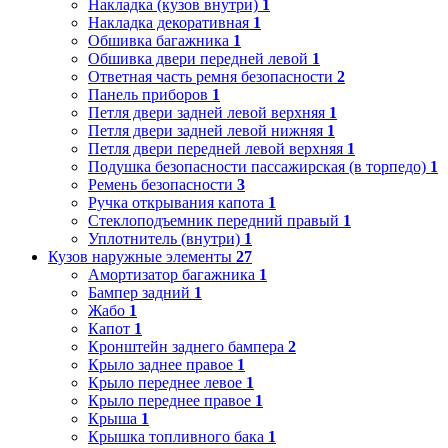
Накладка (кузов внутри)
1
Накладка декоративная
1
Обшивка багажника
1
Обшивка двери передней левой
1
Ответная часть ремня безопасности
2
Панель приборов
1
Петля двери задней левой верхняя
1
Петля двери задней левой нижняя
1
Петля двери передней левой верхняя
1
Подушка безопасности пассажирская (в торпедо)
1
Ремень безопасности
3
Ручка открывания капота
1
Стеклоподъемник передний правый
1
Уплотнитель (внутри)
1
Кузов наружные элементы
27
Амортизатор багажника
1
Бампер задний
1
Жабо
1
Капот
1
Кронштейн заднего бампера
2
Крыло заднее правое
1
Крыло переднее левое
1
Крыло переднее правое
1
Крыша
1
Крышка топливного бака
1