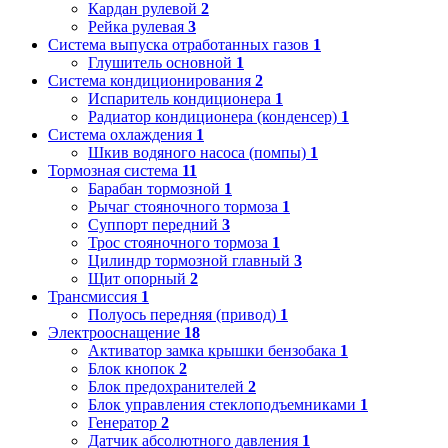
Кардан рулевой
2
Рейка рулевая
3
Система выпуска отработанных газов
1
Глушитель основной
1
Система кондиционирования
2
Испаритель кондиционера
1
Радиатор кондиционера (конденсер)
1
Система охлаждения
1
Шкив водяного насоса (помпы)
1
Тормозная система
11
Барабан тормозной
1
Рычаг стояночного тормоза
1
Суппорт передний
3
Трос стояночного тормоза
1
Цилиндр тормозной главный
3
Щит опорный
2
Трансмиссия
1
Полуось передняя (привод)
1
Электрооснащение
18
Активатор замка крышки бензобака
1
Блок кнопок
2
Блок предохранителей
2
Блок управления стеклоподъемниками
1
Генератор
2
Датчик абсолютного давления
1