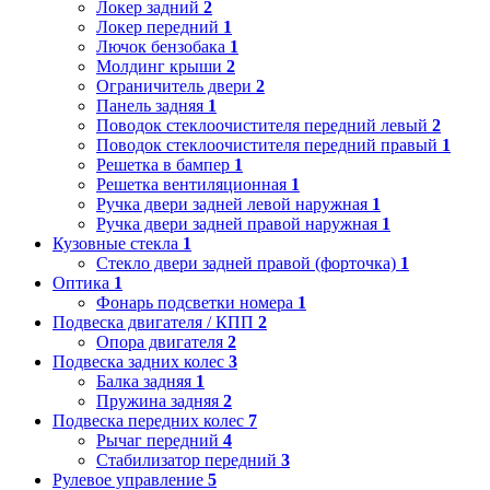
Локер задний
2
Локер передний
1
Лючок бензобака
1
Молдинг крыши
2
Ограничитель двери
2
Панель задняя
1
Поводок стеклоочистителя передний левый
2
Поводок стеклоочистителя передний правый
1
Решетка в бампер
1
Решетка вентиляционная
1
Ручка двери задней левой наружная
1
Ручка двери задней правой наружная
1
Кузовные стекла
1
Стекло двери задней правой (форточка)
1
Оптика
1
Фонарь подсветки номера
1
Подвеска двигателя / КПП
2
Опора двигателя
2
Подвеска задних колес
3
Балка задняя
1
Пружина задняя
2
Подвеска передних колес
7
Рычаг передний
4
Стабилизатор передний
3
Рулевое управление
5