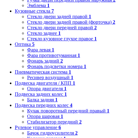
Эмблема
1
Кузовные стекла
7
Стекло двери задней правой
1
Стекло двери задней правой (форточка)
2
Стекло двери передней правой
2
Стекло заднее
1
Стекло кузовное глухое правое
1
Оптика
5
Фара левая
1
Фара противотуманная
1
Фонарь задний
2
Фонарь подсветки номера
1
Пневматическая система
1
Ресивер воздушный
1
Подвеска двигателя / КПП
1
Опора двигателя
1
Подвеска задних колес
1
Балка задняя
1
Подвеска передних колес
4
Кулак поворотный передний правый
1
Опора шаровая
1
Стабилизатор передний
2
Рулевое управление
6
Бачок гидроусилителя
2