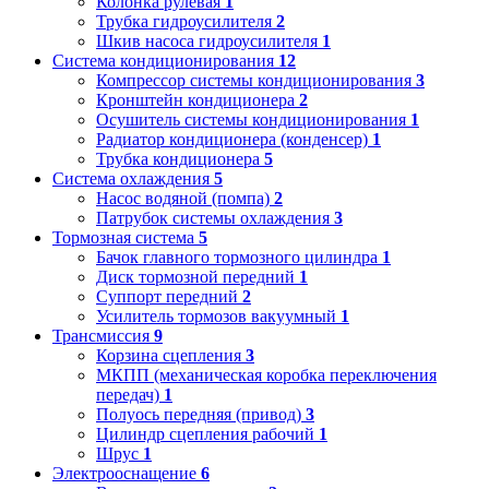
Колонка рулевая
1
Трубка гидроусилителя
2
Шкив насоса гидроусилителя
1
Система кондиционирования
12
Компрессор системы кондиционирования
3
Кронштейн кондиционера
2
Осушитель системы кондиционирования
1
Радиатор кондиционера (конденсер)
1
Трубка кондиционера
5
Система охлаждения
5
Насос водяной (помпа)
2
Патрубок системы охлаждения
3
Тормозная система
5
Бачок главного тормозного цилиндра
1
Диск тормозной передний
1
Суппорт передний
2
Усилитель тормозов вакуумный
1
Трансмиссия
9
Корзина сцепления
3
МКПП (механическая коробка переключения
передач)
1
Полуось передняя (привод)
3
Цилиндр сцепления рабочий
1
Шрус
1
Электрооснащение
6