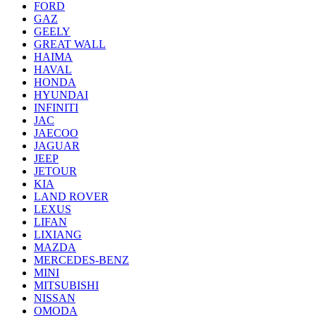
FORD
GAZ
GEELY
GREAT WALL
HAIMA
HAVAL
HONDA
HYUNDAI
INFINITI
JAC
JAECOO
JAGUAR
JEEP
JETOUR
KIA
LAND ROVER
LEXUS
LIFAN
LIXIANG
MAZDA
MERCEDES-BENZ
MINI
MITSUBISHI
NISSAN
OMODA