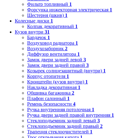
Фильтр топливный
1
Форсунка инжекторная электрическая
1
Шестерня (шкив)
1
Колесные диски
1
Колпак декоративный
1
Кузов внутри
31
Бардачок
1
Воздуховод радиатора
1
Воздухозаборник
2
Диффузор вентилятора
1
Замок двери задней левой
3
Замок двери задней правой
3
Козырек солнцезащитный (внутри)
1
Корпус отопителя
1
Кронштейн (кузов внутри)
1
Накладка декоративная
1
Обшивка багажника
2
Плафон салонный
1
Ремень безопасности
4
Ручка внутренняя потолочная
1
Ручка двери задней правой внутренняя
1
Стеклоподъемник задний левый
3
Стеклоподъемник задний правый
2
Трапеция стеклоочистителей
1
Трос открывания капота
1