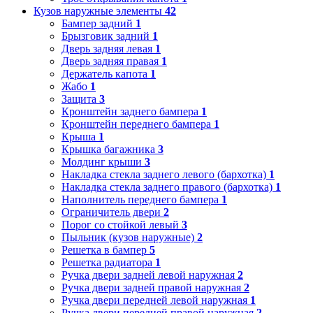
Кузов наружные элементы
42
Бампер задний
1
Брызговик задний
1
Дверь задняя левая
1
Дверь задняя правая
1
Держатель капота
1
Жабо
1
Защита
3
Кронштейн заднего бампера
1
Кронштейн переднего бампера
1
Крыша
1
Крышка багажника
3
Молдинг крыши
3
Накладка стекла заднего левого (бархотка)
1
Накладка стекла заднего правого (бархотка)
1
Наполнитель переднего бампера
1
Ограничитель двери
2
Порог со стойкой левый
3
Пыльник (кузов наружные)
2
Решетка в бампер
5
Решетка радиатора
1
Ручка двери задней левой наружная
2
Ручка двери задней правой наружная
2
Ручка двери передней левой наружная
1
Ручка двери передней правой наружная
2