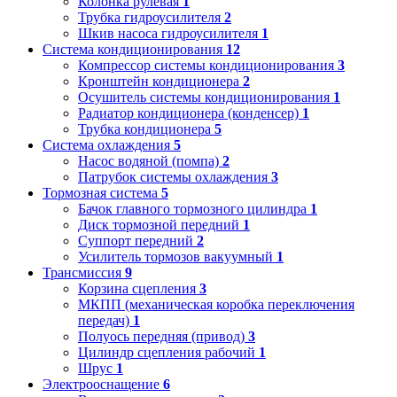
Колонка рулевая
1
Трубка гидроусилителя
2
Шкив насоса гидроусилителя
1
Система кондиционирования
12
Компрессор системы кондиционирования
3
Кронштейн кондиционера
2
Осушитель системы кондиционирования
1
Радиатор кондиционера (конденсер)
1
Трубка кондиционера
5
Система охлаждения
5
Насос водяной (помпа)
2
Патрубок системы охлаждения
3
Тормозная система
5
Бачок главного тормозного цилиндра
1
Диск тормозной передний
1
Суппорт передний
2
Усилитель тормозов вакуумный
1
Трансмиссия
9
Корзина сцепления
3
МКПП (механическая коробка переключения
передач)
1
Полуось передняя (привод)
3
Цилиндр сцепления рабочий
1
Шрус
1
Электрооснащение
6