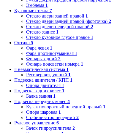
Эмблема
1
Кузовные стекла
7
Стекло двери задней правой
1
Стекло двери задней правой (форточка)
2
Стекло двери передней правой
2
Стекло заднее
1
Стекло кузовное глухое правое
1
Оптика
5
Фара левая
1
Фара противотуманная
1
Фонарь задний
2
Фонарь подсветки номера
1
Пневматическая система
1
Ресивер воздушный
1
Подвеска двигателя / КПП
1
Опора двигателя
1
Подвеска задних колес
1
Балка задняя
1
Подвеска передних колес
4
Кулак поворотный передний правый
1
Опора шаровая
1
Стабилизатор передний
2
Рулевое управление
6
Бачок гидроусилителя
2