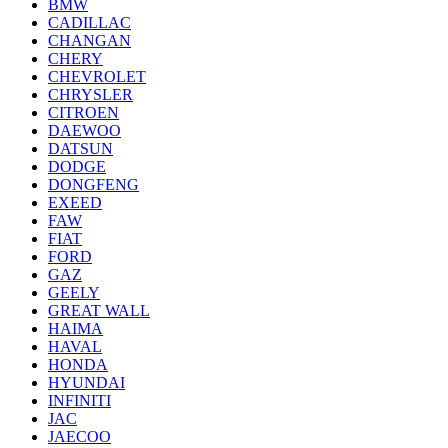
BMW
CADILLAC
CHANGAN
CHERY
CHEVROLET
CHRYSLER
CITROEN
DAEWOO
DATSUN
DODGE
DONGFENG
EXEED
FAW
FIAT
FORD
GAZ
GEELY
GREAT WALL
HAIMA
HAVAL
HONDA
HYUNDAI
INFINITI
JAC
JAECOO