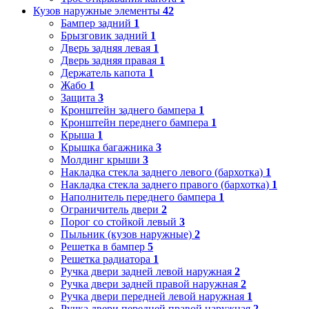
Кузов наружные элементы
42
Бампер задний
1
Брызговик задний
1
Дверь задняя левая
1
Дверь задняя правая
1
Держатель капота
1
Жабо
1
Защита
3
Кронштейн заднего бампера
1
Кронштейн переднего бампера
1
Крыша
1
Крышка багажника
3
Молдинг крыши
3
Накладка стекла заднего левого (бархотка)
1
Накладка стекла заднего правого (бархотка)
1
Наполнитель переднего бампера
1
Ограничитель двери
2
Порог со стойкой левый
3
Пыльник (кузов наружные)
2
Решетка в бампер
5
Решетка радиатора
1
Ручка двери задней левой наружная
2
Ручка двери задней правой наружная
2
Ручка двери передней левой наружная
1
Ручка двери передней правой наружная
2