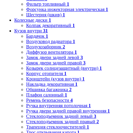
Фильтр топливный
1
Форсунка инжекторная электрическая
1
Шестерня (шкив)
1
Колесные диски
1
Колпак декоративный
1
Кузов внутри
31
Бардачок
1
Воздуховод радиатора
1
Воздухозаборник
2
Диффузор вентилятора
1
Замок двери задней левой
3
Замок двери задней правой
3
Козырек солнцезащитный (внутри)
1
Корпус отопителя
1
Кронштейн (кузов внутри)
1
Накладка декоративная
1
Обшивка багажника
2
Плафон салонный
1
Ремень безопасности
4
Ручка внутренняя потолочная
1
Ручка двери задней правой внутренняя
1
Стеклоподъемник задний левый
3
Стеклоподъемник задний правый
2
Трапеция стеклоочистителей
1
Трос открывания капота
1