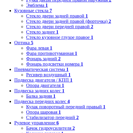
Эмблема
1
Кузовные стекла
7
Стекло двери задней правой
1
Стекло двери задней правой (форточка)
2
Стекло двери передней правой
2
Стекло заднее
1
Стекло кузовное глухое правое
1
Оптика
5
Фара левая
1
Фара противотуманная
1
Фонарь задний
2
Фонарь подсветки номера
1
Пневматическая система
1
Ресивер воздушный
1
Подвеска двигателя / КПП
1
Опора двигателя
1
Подвеска задних колес
1
Балка задняя
1
Подвеска передних колес
4
Кулак поворотный передний правый
1
Опора шаровая
1
Стабилизатор передний
2
Рулевое управление
6
Бачок гидроусилителя
2