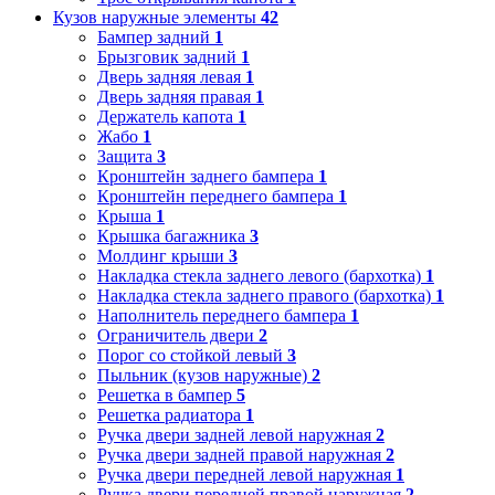
Кузов наружные элементы
42
Бампер задний
1
Брызговик задний
1
Дверь задняя левая
1
Дверь задняя правая
1
Держатель капота
1
Жабо
1
Защита
3
Кронштейн заднего бампера
1
Кронштейн переднего бампера
1
Крыша
1
Крышка багажника
3
Молдинг крыши
3
Накладка стекла заднего левого (бархотка)
1
Накладка стекла заднего правого (бархотка)
1
Наполнитель переднего бампера
1
Ограничитель двери
2
Порог со стойкой левый
3
Пыльник (кузов наружные)
2
Решетка в бампер
5
Решетка радиатора
1
Ручка двери задней левой наружная
2
Ручка двери задней правой наружная
2
Ручка двери передней левой наружная
1
Ручка двери передней правой наружная
2