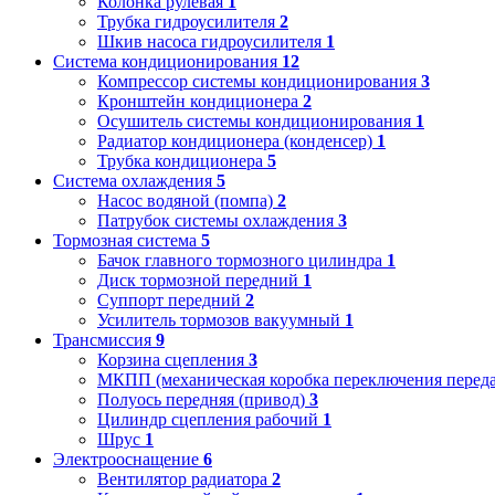
Колонка рулевая
1
Трубка гидроусилителя
2
Шкив насоса гидроусилителя
1
Система кондиционирования
12
Компрессор системы кондиционирования
3
Кронштейн кондиционера
2
Осушитель системы кондиционирования
1
Радиатор кондиционера (конденсер)
1
Трубка кондиционера
5
Система охлаждения
5
Насос водяной (помпа)
2
Патрубок системы охлаждения
3
Тормозная система
5
Бачок главного тормозного цилиндра
1
Диск тормозной передний
1
Суппорт передний
2
Усилитель тормозов вакуумный
1
Трансмиссия
9
Корзина сцепления
3
МКПП (механическая коробка переключения переда
Полуось передняя (привод)
3
Цилиндр сцепления рабочий
1
Шрус
1
Электрооснащение
6
Вентилятор радиатора
2