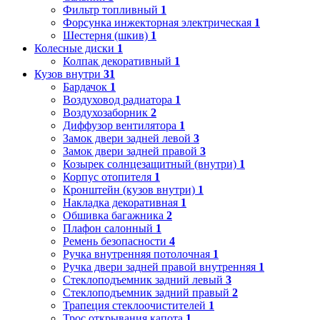
Фильтр топливный
1
Форсунка инжекторная электрическая
1
Шестерня (шкив)
1
Колесные диски
1
Колпак декоративный
1
Кузов внутри
31
Бардачок
1
Воздуховод радиатора
1
Воздухозаборник
2
Диффузор вентилятора
1
Замок двери задней левой
3
Замок двери задней правой
3
Козырек солнцезащитный (внутри)
1
Корпус отопителя
1
Кронштейн (кузов внутри)
1
Накладка декоративная
1
Обшивка багажника
2
Плафон салонный
1
Ремень безопасности
4
Ручка внутренняя потолочная
1
Ручка двери задней правой внутренняя
1
Стеклоподъемник задний левый
3
Стеклоподъемник задний правый
2
Трапеция стеклоочистителей
1
Трос открывания капота
1