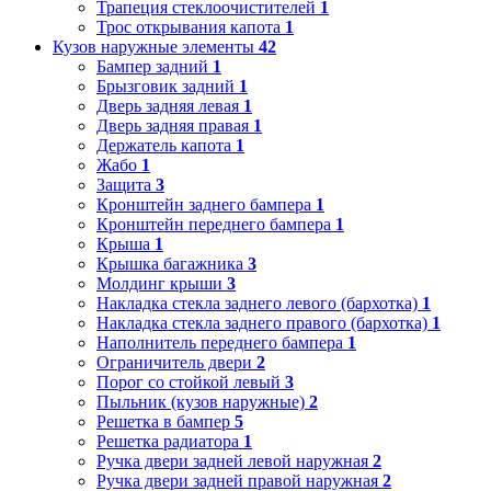
Трапеция стеклоочистителей
1
Трос открывания капота
1
Кузов наружные элементы
42
Бампер задний
1
Брызговик задний
1
Дверь задняя левая
1
Дверь задняя правая
1
Держатель капота
1
Жабо
1
Защита
3
Кронштейн заднего бампера
1
Кронштейн переднего бампера
1
Крыша
1
Крышка багажника
3
Молдинг крыши
3
Накладка стекла заднего левого (бархотка)
1
Накладка стекла заднего правого (бархотка)
1
Наполнитель переднего бампера
1
Ограничитель двери
2
Порог со стойкой левый
3
Пыльник (кузов наружные)
2
Решетка в бампер
5
Решетка радиатора
1
Ручка двери задней левой наружная
2
Ручка двери задней правой наружная
2