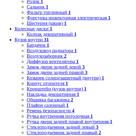
Ролик
1
Сальник
1
Фильтр топливный
1
Форсунка инжекторная электрическая
1
Шестерня (шкив)
1
Колесные диски
1
Колпак декоративный
1
Кузов внутри
31
Бардачок
1
Воздуховод радиатора
1
Воздухозаборник
2
Диффузор вентилятора
1
Замок двери задней левой
3
Замок двери задней правой
3
Козырек солнцезащитный (внутри)
1
Корпус отопителя
1
Кронштейн (кузов внутри)
1
Накладка декоративная
1
Обшивка багажника
2
Плафон салонный
1
Ремень безопасности
4
Ручка внутренняя потолочная
1
Ручка двери задней правой внутренняя
1
Стеклоподъемник задний левый
3
Стеклоподъемник задний правый
2