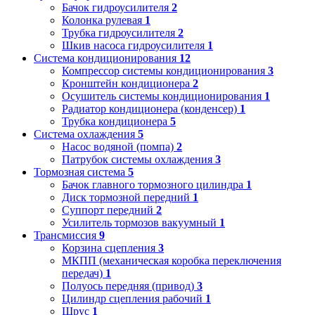
Бачок гидроусилителя
2
Колонка рулевая
1
Трубка гидроусилителя
2
Шкив насоса гидроусилителя
1
Система кондиционирования
12
Компрессор системы кондиционирования
3
Кронштейн кондиционера
2
Осушитель системы кондиционирования
1
Радиатор кондиционера (конденсер)
1
Трубка кондиционера
5
Система охлаждения
5
Насос водяной (помпа)
2
Патрубок системы охлаждения
3
Тормозная система
5
Бачок главного тормозного цилиндра
1
Диск тормозной передний
1
Суппорт передний
2
Усилитель тормозов вакуумный
1
Трансмиссия
9
Корзина сцепления
3
МКПП (механическая коробка переключения
передач)
1
Полуось передняя (привод)
3
Цилиндр сцепления рабочий
1
Шрус
1