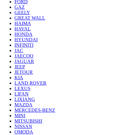
FORD
GAZ
GEELY
GREAT WALL
HAIMA
HAVAL
HONDA
HYUNDAI
INFINITI
JAC
JAECOO
JAGUAR
JEEP
JETOUR
KIA
LAND ROVER
LEXUS
LIFAN
LIXIANG
MAZDA
MERCEDES-BENZ
MINI
MITSUBISHI
NISSAN
OMODA