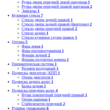
Ручка двери передней левой наружная
1
Ручка двери передней правой наружная
2
Эмблема
1
Кузовные стекла
7
Стекло двери задней правой
1
Стекло двери задней правой (форточка)
2
Стекло двери передней правой
2
Стекло заднее
1
Стекло кузовное глухое правое
1
Оптика
5
Фара левая
1
Фара противотуманная
1
Фонарь задний
2
Фонарь подсветки номера
1
Пневматическая система
1
Ресивер воздушный
1
Подвеска двигателя / КПП
1
Опора двигателя
1
Подвеска задних колес
1
Балка задняя
1
Подвеска передних колес
4
Кулак поворотный передний правый
1
Опора шаровая
1
Стабилизатор передний
2
Рулевое управление
6