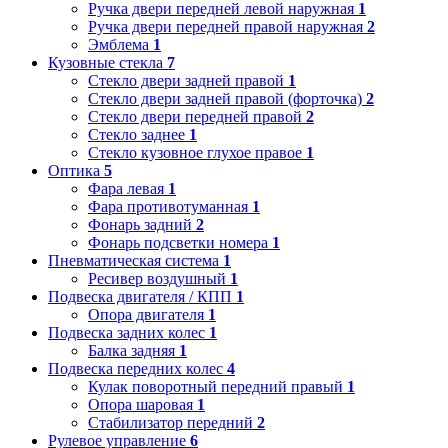
Ручка двери передней левой наружная
1
Ручка двери передней правой наружная
2
Эмблема
1
Кузовные стекла
7
Стекло двери задней правой
1
Стекло двери задней правой (форточка)
2
Стекло двери передней правой
2
Стекло заднее
1
Стекло кузовное глухое правое
1
Оптика
5
Фара левая
1
Фара противотуманная
1
Фонарь задний
2
Фонарь подсветки номера
1
Пневматическая система
1
Ресивер воздушный
1
Подвеска двигателя / КПП
1
Опора двигателя
1
Подвеска задних колес
1
Балка задняя
1
Подвеска передних колес
4
Кулак поворотный передний правый
1
Опора шаровая
1
Стабилизатор передний
2
Рулевое управление
6