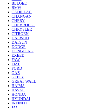
BELGEE
BMW
CADILLAC
CHANGAN
CHERY
CHEVROLET
CHRYSLER
CITROEN
DAEWOO
DATSUN
DODGE
DONGFENG
EXEED
FAW
FIAT
FORD
GAZ
GEELY
GREAT WALL
HAIMA
HAVAL
HONDA
HYUNDAI
INFINITI
JAC