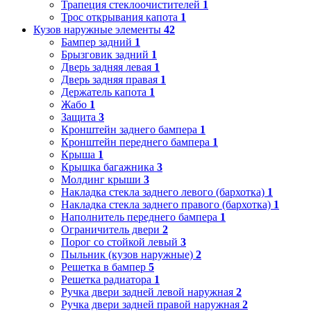
Трапеция стеклоочистителей
1
Трос открывания капота
1
Кузов наружные элементы
42
Бампер задний
1
Брызговик задний
1
Дверь задняя левая
1
Дверь задняя правая
1
Держатель капота
1
Жабо
1
Защита
3
Кронштейн заднего бампера
1
Кронштейн переднего бампера
1
Крыша
1
Крышка багажника
3
Молдинг крыши
3
Накладка стекла заднего левого (бархотка)
1
Накладка стекла заднего правого (бархотка)
1
Наполнитель переднего бампера
1
Ограничитель двери
2
Порог со стойкой левый
3
Пыльник (кузов наружные)
2
Решетка в бампер
5
Решетка радиатора
1
Ручка двери задней левой наружная
2
Ручка двери задней правой наружная
2