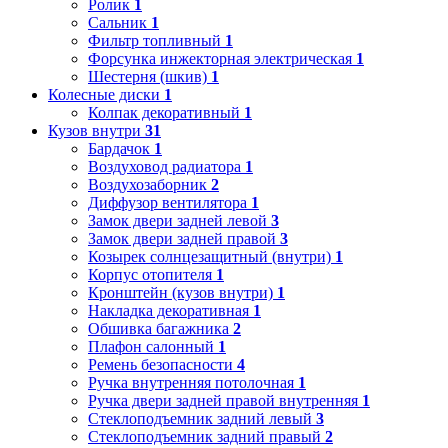
Ролик
1
Сальник
1
Фильтр топливный
1
Форсунка инжекторная электрическая
1
Шестерня (шкив)
1
Колесные диски
1
Колпак декоративный
1
Кузов внутри
31
Бардачок
1
Воздуховод радиатора
1
Воздухозаборник
2
Диффузор вентилятора
1
Замок двери задней левой
3
Замок двери задней правой
3
Козырек солнцезащитный (внутри)
1
Корпус отопителя
1
Кронштейн (кузов внутри)
1
Накладка декоративная
1
Обшивка багажника
2
Плафон салонный
1
Ремень безопасности
4
Ручка внутренняя потолочная
1
Ручка двери задней правой внутренняя
1
Стеклоподъемник задний левый
3
Стеклоподъемник задний правый
2