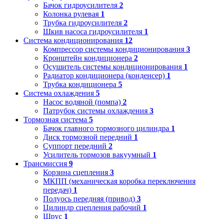
Бачок гидроусилителя
2
Колонка рулевая
1
Трубка гидроусилителя
2
Шкив насоса гидроусилителя
1
Система кондиционирования
12
Компрессор системы кондиционирования
3
Кронштейн кондиционера
2
Осушитель системы кондиционирования
1
Радиатор кондиционера (конденсер)
1
Трубка кондиционера
5
Система охлаждения
5
Насос водяной (помпа)
2
Патрубок системы охлаждения
3
Тормозная система
5
Бачок главного тормозного цилиндра
1
Диск тормозной передний
1
Суппорт передний
2
Усилитель тормозов вакуумный
1
Трансмиссия
9
Корзина сцепления
3
МКПП (механическая коробка переключения
передач)
1
Полуось передняя (привод)
3
Цилиндр сцепления рабочий
1
Шрус
1