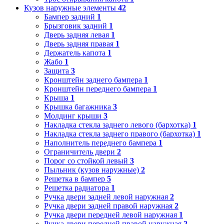
Кузов наружные элементы
42
Бампер задний
1
Брызговик задний
1
Дверь задняя левая
1
Дверь задняя правая
1
Держатель капота
1
Жабо
1
Защита
3
Кронштейн заднего бампера
1
Кронштейн переднего бампера
1
Крыша
1
Крышка багажника
3
Молдинг крыши
3
Накладка стекла заднего левого (бархотка)
1
Накладка стекла заднего правого (бархотка)
1
Наполнитель переднего бампера
1
Ограничитель двери
2
Порог со стойкой левый
3
Пыльник (кузов наружные)
2
Решетка в бампер
5
Решетка радиатора
1
Ручка двери задней левой наружная
2
Ручка двери задней правой наружная
2
Ручка двери передней левой наружная
1
Ручка двери передней правой наружная
2