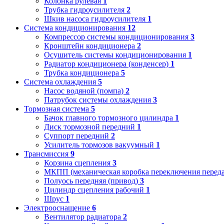
Колонка рулевая
1
Трубка гидроусилителя
2
Шкив насоса гидроусилителя
1
Система кондиционирования
12
Компрессор системы кондиционирования
3
Кронштейн кондиционера
2
Осушитель системы кондиционирования
1
Радиатор кондиционера (конденсер)
1
Трубка кондиционера
5
Система охлаждения
5
Насос водяной (помпа)
2
Патрубок системы охлаждения
3
Тормозная система
5
Бачок главного тормозного цилиндра
1
Диск тормозной передний
1
Суппорт передний
2
Усилитель тормозов вакуумный
1
Трансмиссия
9
Корзина сцепления
3
МКПП (механическая коробка переключения переда
Полуось передняя (привод)
3
Цилиндр сцепления рабочий
1
Шрус
1
Электрооснащение
6
Вентилятор радиатора
2