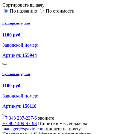
Сортировать выдачу
По названию
По стоимости
Суппорт передний
1100 руб.
Заводской номер:
Артикул:
155944
Суппорт передний
1100 руб.
Заводской номер:
Артикул:
156118
+7 343 237-237-6
звоните
+7 902 409-97-93
Пишите в мессенджеры
manager@spavto.com
пишите на почту