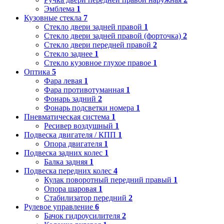
Эмблема
1
Кузовные стекла
7
Стекло двери задней правой
1
Стекло двери задней правой (форточка)
2
Стекло двери передней правой
2
Стекло заднее
1
Стекло кузовное глухое правое
1
Оптика
5
Фара левая
1
Фара противотуманная
1
Фонарь задний
2
Фонарь подсветки номера
1
Пневматическая система
1
Ресивер воздушный
1
Подвеска двигателя / КПП
1
Опора двигателя
1
Подвеска задних колес
1
Балка задняя
1
Подвеска передних колес
4
Кулак поворотный передний правый
1
Опора шаровая
1
Стабилизатор передний
2
Рулевое управление
6
Бачок гидроусилителя
2