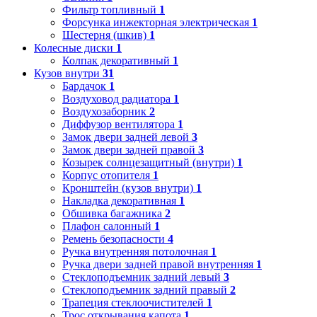
Фильтр топливный
1
Форсунка инжекторная электрическая
1
Шестерня (шкив)
1
Колесные диски
1
Колпак декоративный
1
Кузов внутри
31
Бардачок
1
Воздуховод радиатора
1
Воздухозаборник
2
Диффузор вентилятора
1
Замок двери задней левой
3
Замок двери задней правой
3
Козырек солнцезащитный (внутри)
1
Корпус отопителя
1
Кронштейн (кузов внутри)
1
Накладка декоративная
1
Обшивка багажника
2
Плафон салонный
1
Ремень безопасности
4
Ручка внутренняя потолочная
1
Ручка двери задней правой внутренняя
1
Стеклоподъемник задний левый
3
Стеклоподъемник задний правый
2
Трапеция стеклоочистителей
1
Трос открывания капота
1