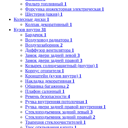
Фильтр топливный
1
Форсунка инжекторная электрическая
1
Шестерня (шкив)
1
Колесные диски
1
Колпак декоративный
1
Кузов внутри
31
Бардачок
1
Воздуховод радиатора
1
Воздухозаборник
2
Диффузор вентилятора
1
Замок двери задней левой
3
Замок двери задней правой
3
Козырек солнцезащитный (внутри)
1
Корпус отопителя
1
Кронштейн (кузов внутри)
1
Накладка декоративная
1
Обшивка багажника
2
Плафон салонный
1
Ремень безопасности
4
Ручка внутренняя потолочная
1
Ручка двери задней правой внутренняя
1
Стеклоподъемник задний левый
3
Стеклоподъемник задний правый
2
Трапеция стеклоочистителей
1
Трос открывания капота
1