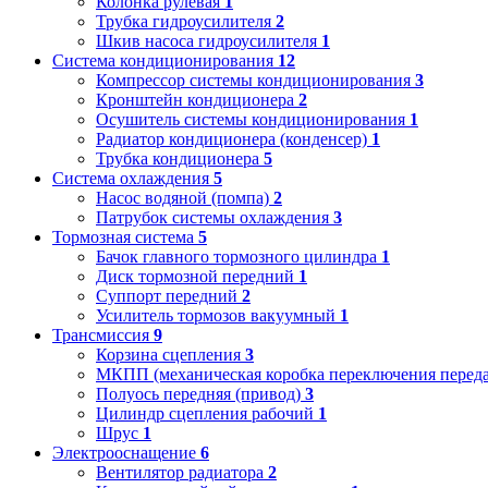
Колонка рулевая
1
Трубка гидроусилителя
2
Шкив насоса гидроусилителя
1
Система кондиционирования
12
Компрессор системы кондиционирования
3
Кронштейн кондиционера
2
Осушитель системы кондиционирования
1
Радиатор кондиционера (конденсер)
1
Трубка кондиционера
5
Система охлаждения
5
Насос водяной (помпа)
2
Патрубок системы охлаждения
3
Тормозная система
5
Бачок главного тормозного цилиндра
1
Диск тормозной передний
1
Суппорт передний
2
Усилитель тормозов вакуумный
1
Трансмиссия
9
Корзина сцепления
3
МКПП (механическая коробка переключения переда
Полуось передняя (привод)
3
Цилиндр сцепления рабочий
1
Шрус
1
Электрооснащение
6
Вентилятор радиатора
2