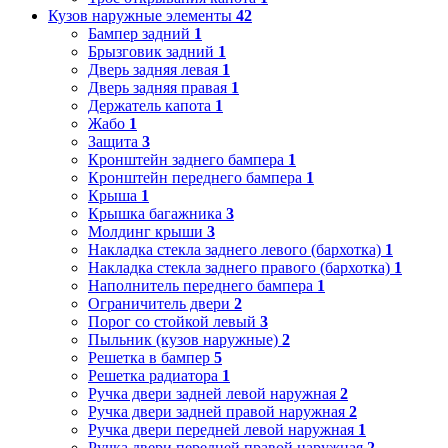
Кузов наружные элементы
42
Бампер задний
1
Брызговик задний
1
Дверь задняя левая
1
Дверь задняя правая
1
Держатель капота
1
Жабо
1
Защита
3
Кронштейн заднего бампера
1
Кронштейн переднего бампера
1
Крыша
1
Крышка багажника
3
Молдинг крыши
3
Накладка стекла заднего левого (бархотка)
1
Накладка стекла заднего правого (бархотка)
1
Наполнитель переднего бампера
1
Ограничитель двери
2
Порог со стойкой левый
3
Пыльник (кузов наружные)
2
Решетка в бампер
5
Решетка радиатора
1
Ручка двери задней левой наружная
2
Ручка двери задней правой наружная
2
Ручка двери передней левой наружная
1
Ручка двери передней правой наружная
2