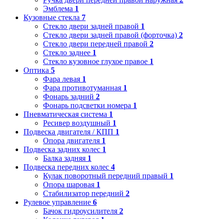
Эмблема
1
Кузовные стекла
7
Стекло двери задней правой
1
Стекло двери задней правой (форточка)
2
Стекло двери передней правой
2
Стекло заднее
1
Стекло кузовное глухое правое
1
Оптика
5
Фара левая
1
Фара противотуманная
1
Фонарь задний
2
Фонарь подсветки номера
1
Пневматическая система
1
Ресивер воздушный
1
Подвеска двигателя / КПП
1
Опора двигателя
1
Подвеска задних колес
1
Балка задняя
1
Подвеска передних колес
4
Кулак поворотный передний правый
1
Опора шаровая
1
Стабилизатор передний
2
Рулевое управление
6
Бачок гидроусилителя
2