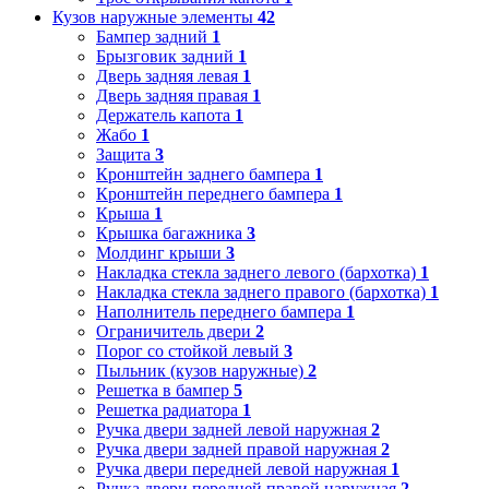
Кузов наружные элементы
42
Бампер задний
1
Брызговик задний
1
Дверь задняя левая
1
Дверь задняя правая
1
Держатель капота
1
Жабо
1
Защита
3
Кронштейн заднего бампера
1
Кронштейн переднего бампера
1
Крыша
1
Крышка багажника
3
Молдинг крыши
3
Накладка стекла заднего левого (бархотка)
1
Накладка стекла заднего правого (бархотка)
1
Наполнитель переднего бампера
1
Ограничитель двери
2
Порог со стойкой левый
3
Пыльник (кузов наружные)
2
Решетка в бампер
5
Решетка радиатора
1
Ручка двери задней левой наружная
2
Ручка двери задней правой наружная
2
Ручка двери передней левой наружная
1
Ручка двери передней правой наружная
2