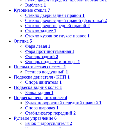
Эмблема
1
Кузовные стекла
7
Стекло двери задней правой
1
Стекло двери задней правой (форточка)
2
Стекло двери передней правой
2
Стекло заднее
1
Стекло кузовное глухое правое
1
Оптика
5
Фара левая
1
Фара противотуманная
1
Фонарь задний
2
Фонарь подсветки номера
1
Пневматическая система
1
Ресивер воздушный
1
Подвеска двигателя / КПП
1
Опора двигателя
1
Подвеска задних колес
1
Балка задняя
1
Подвеска передних колес
4
Кулак поворотный передний правый
1
Опора шаровая
1
Стабилизатор передний
2
Рулевое управление
6
Бачок гидроусилителя
2