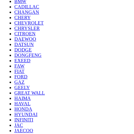
BMW
CADILLAC
CHANGAN
CHERY
CHEVROLET
CHRYSLER
CITROEN
DAEWOO
DATSUN
DODGE
DONGFENG
EXEED
FAW
FIAT
FORD
GAZ
GEELY
GREAT WALL
HAIMA
HAVAL
HONDA
HYUNDAI
INFINITI
JAC
JAECOO