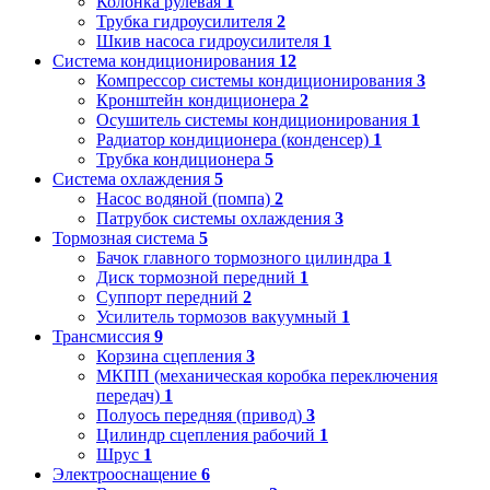
Колонка рулевая
1
Трубка гидроусилителя
2
Шкив насоса гидроусилителя
1
Система кондиционирования
12
Компрессор системы кондиционирования
3
Кронштейн кондиционера
2
Осушитель системы кондиционирования
1
Радиатор кондиционера (конденсер)
1
Трубка кондиционера
5
Система охлаждения
5
Насос водяной (помпа)
2
Патрубок системы охлаждения
3
Тормозная система
5
Бачок главного тормозного цилиндра
1
Диск тормозной передний
1
Суппорт передний
2
Усилитель тормозов вакуумный
1
Трансмиссия
9
Корзина сцепления
3
МКПП (механическая коробка переключения
передач)
1
Полуось передняя (привод)
3
Цилиндр сцепления рабочий
1
Шрус
1
Электрооснащение
6