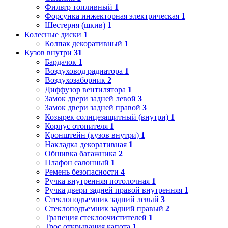
Фильтр топливный
1
Форсунка инжекторная электрическая
1
Шестерня (шкив)
1
Колесные диски
1
Колпак декоративный
1
Кузов внутри
31
Бардачок
1
Воздуховод радиатора
1
Воздухозаборник
2
Диффузор вентилятора
1
Замок двери задней левой
3
Замок двери задней правой
3
Козырек солнцезащитный (внутри)
1
Корпус отопителя
1
Кронштейн (кузов внутри)
1
Накладка декоративная
1
Обшивка багажника
2
Плафон салонный
1
Ремень безопасности
4
Ручка внутренняя потолочная
1
Ручка двери задней правой внутренняя
1
Стеклоподъемник задний левый
3
Стеклоподъемник задний правый
2
Трапеция стеклоочистителей
1
Трос открывания капота
1