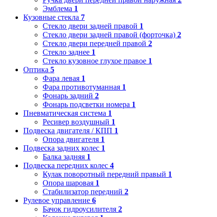
Эмблема
1
Кузовные стекла
7
Стекло двери задней правой
1
Стекло двери задней правой (форточка)
2
Стекло двери передней правой
2
Стекло заднее
1
Стекло кузовное глухое правое
1
Оптика
5
Фара левая
1
Фара противотуманная
1
Фонарь задний
2
Фонарь подсветки номера
1
Пневматическая система
1
Ресивер воздушный
1
Подвеска двигателя / КПП
1
Опора двигателя
1
Подвеска задних колес
1
Балка задняя
1
Подвеска передних колес
4
Кулак поворотный передний правый
1
Опора шаровая
1
Стабилизатор передний
2
Рулевое управление
6
Бачок гидроусилителя
2