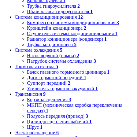
Колонка рулевая
1
Трубка гидроусилителя
2
Шкив насоса гидроусилителя
1
Система кондиционирования
12
Компрессор системы кондиционирования
3
Кронштейн кондиционера
2
Осушитель системы кондиционирования
1
Радиатор кондиционера (конденсер)
1
Трубка кондиционера
5
Система охлаждения
5
Насос водяной (помпа)
2
Патрубок системы охлаждения
3
Тормозная система
5
Бачок главного тормозного цилиндра
1
Диск тормозной передний
1
Суппорт передний
2
Усилитель тормозов вакуумный
1
Трансмиссия
9
Корзина сцепления
3
МКПП (механическая коробка переключения
передач)
1
Полуось передняя (привод)
3
Цилиндр сцепления рабочий
1
Шрус
1
Электрооснащение
6