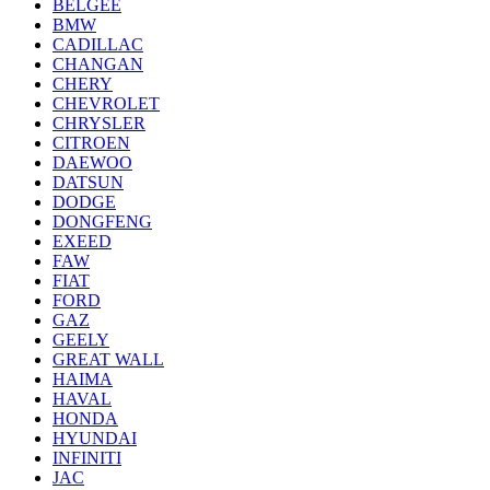
BELGEE
BMW
CADILLAC
CHANGAN
CHERY
CHEVROLET
CHRYSLER
CITROEN
DAEWOO
DATSUN
DODGE
DONGFENG
EXEED
FAW
FIAT
FORD
GAZ
GEELY
GREAT WALL
HAIMA
HAVAL
HONDA
HYUNDAI
INFINITI
JAC