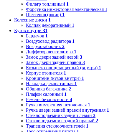
Фильтр топливный
1
Форсунка инжекторная электрическая
1
Шестерня (шкив)
1
Колесные диски
1
Колпак декоративный
1
Кузов внутри
31
Бардачок
1
Воздуховод радиатора
1
Воздухозаборник
2
Диффузор вентилятора
1
Замок двери задней левой
3
Замок двери задней правой
3
Козырек солнцезащитный (внутри)
1
Корпус отопителя
1
Кронштейн (кузов внутри)
1
Накладка декоративная
1
Обшивка багажника
2
Плафон салонный
1
Ремень безопасности
4
Ручка внутренняя потолочная
1
Ручка двери задней правой внутренняя
1
Стеклоподъемник задний левый
3
Стеклоподъемник задний правый
2
Трапеция стеклоочистителей
1
Трос открывания капота
1