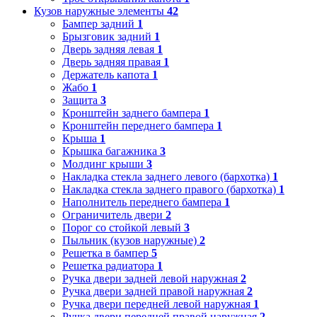
Кузов наружные элементы
42
Бампер задний
1
Брызговик задний
1
Дверь задняя левая
1
Дверь задняя правая
1
Держатель капота
1
Жабо
1
Защита
3
Кронштейн заднего бампера
1
Кронштейн переднего бампера
1
Крыша
1
Крышка багажника
3
Молдинг крыши
3
Накладка стекла заднего левого (бархотка)
1
Накладка стекла заднего правого (бархотка)
1
Наполнитель переднего бампера
1
Ограничитель двери
2
Порог со стойкой левый
3
Пыльник (кузов наружные)
2
Решетка в бампер
5
Решетка радиатора
1
Ручка двери задней левой наружная
2
Ручка двери задней правой наружная
2
Ручка двери передней левой наружная
1
Ручка двери передней правой наружная
2