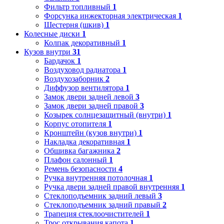
Фильтр топливный
1
Форсунка инжекторная электрическая
1
Шестерня (шкив)
1
Колесные диски
1
Колпак декоративный
1
Кузов внутри
31
Бардачок
1
Воздуховод радиатора
1
Воздухозаборник
2
Диффузор вентилятора
1
Замок двери задней левой
3
Замок двери задней правой
3
Козырек солнцезащитный (внутри)
1
Корпус отопителя
1
Кронштейн (кузов внутри)
1
Накладка декоративная
1
Обшивка багажника
2
Плафон салонный
1
Ремень безопасности
4
Ручка внутренняя потолочная
1
Ручка двери задней правой внутренняя
1
Стеклоподъемник задний левый
3
Стеклоподъемник задний правый
2
Трапеция стеклоочистителей
1
Трос открывания капота
1