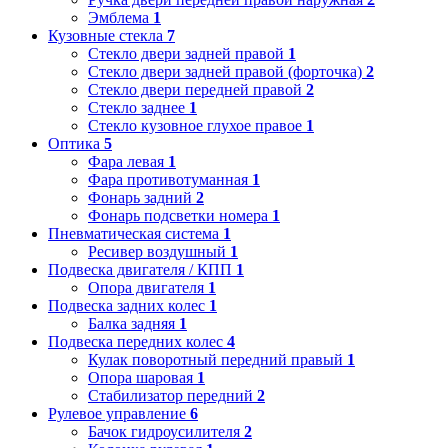
Эмблема
1
Кузовные стекла
7
Стекло двери задней правой
1
Стекло двери задней правой (форточка)
2
Стекло двери передней правой
2
Стекло заднее
1
Стекло кузовное глухое правое
1
Оптика
5
Фара левая
1
Фара противотуманная
1
Фонарь задний
2
Фонарь подсветки номера
1
Пневматическая система
1
Ресивер воздушный
1
Подвеска двигателя / КПП
1
Опора двигателя
1
Подвеска задних колес
1
Балка задняя
1
Подвеска передних колес
4
Кулак поворотный передний правый
1
Опора шаровая
1
Стабилизатор передний
2
Рулевое управление
6
Бачок гидроусилителя
2