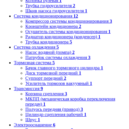
Колонка рулевая
1
Трубка гидроусилителя
2
Шкив насоса гидроусилителя
1
Система кондиционирования
12
Компрессор системы кондиционирования
3
Кронштейн кондиционера
2
Осушитель системы кондиционирования
1
Радиатор кондиционера (конденсер)
1
Трубка кондиционера
5
Система охлаждения
5
Насос водяной (помпа)
2
Патрубок системы охлаждения
3
Тормозная система
5
Бачок главного тормозного цилиндра
1
Диск тормозной передний
1
Суппорт передний
2
Усилитель тормозов вакуумный
1
Трансмиссия
9
Корзина сцепления
3
МКПП (механическая коробка переключения
передач)
1
Полуось передняя (привод)
3
Цилиндр сцепления рабочий
1
Шрус
1
Электрооснащение
6