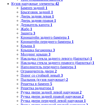
Кузов наружные элементы
42
Бампер задний
1
Брызговик задний
1
Дверь задняя левая
1
Дверь задняя правая
1
Держатель капота
1
Жабо
1
Защита
3
Кронштейн заднего бампера
1
Кронштейн переднего бампера
1
Крыша
1
Крышка багажника
3
Молдинг крыши
3
Накладка стекла заднего левого (бархотка)
1
Накладка стекла заднего правого (бархотка)
1
Наполнитель переднего бампера
1
Ограничитель двери
2
Порог со стойкой левый
3
Пыльник (кузов наружные)
2
Решетка в бампер
5
Решетка радиатора
1
Ручка двери задней левой наружная
2
Ручка двери задней правой наружная
2
Ручка двери передней левой наружная
1
Ручка двери передней правой наружная
2