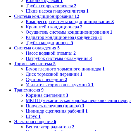
Колонка рулевая
1
Трубка гидроусилителя
2
Шкив насоса гидроусилителя
1
Система кондиционирования
12
Компрессор системы кондиционирования
3
Кронштейн кондиционера
2
Осушитель системы кондиционирования
1
Радиатор кондиционера (конденсер)
1
Трубка кондиционера
5
Система охлаждения
5
Насос водяной (помпа)
2
Патрубок системы охлаждения
3
Тормозная система
5
Бачок главного тормозного цилиндра
1
Диск тормозной передний
1
Суппорт передний
2
Усилитель тормозов вакуумный
1
Трансмиссия
9
Корзина сцепления
3
МКПП (механическая коробка переключения переда
Полуось передняя (привод)
3
Цилиндр сцепления рабочий
1
Шрус
1
Электрооснащение
6
Вентилятор радиатора
2