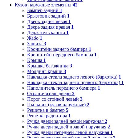
Кузов наружные элементы
42
Бампер задний
1
Брызговик задний
1
Дверь задняя левая
1
Дверь задняя правая
1
Держатель капота
1
Жабо
1
Защита
3
Кронштейн заднего бампера
1
Кронштейн переднего бампера
1
Крыша
1
Крышка багажника
3
Молдинг крыши
3
Накладка стекла заднего левого (бархотка)
1
Накладка стекла заднего правого (бархотка)
1
Наполнитель переднего бампера
1
Ограничитель двери
2
Порог со стойкой левый
3
Пыльник (кузов наружные)
2
Решетка в бампер
5
Решетка радиатора
1
Ручка двери задней левой наружная
2
Ручка двери задней правой наружная
2
Ручка двери передней левой наружная
1
Ручка двери передней правой наружная
2