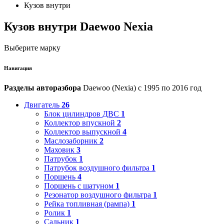
Кузов внутри
Кузов внутри Daewoo Nexia
Выберите марку
Навигация
Разделы авторазбора
Daewoo (Nexia) с 1995 по 2016 год
Двигатель
26
Блок цилиндров ДВС
1
Коллектор впускной
2
Коллектор выпускной
4
Маслозаборник
2
Маховик
3
Патрубок
1
Патрубок воздушного фильтра
1
Поршень
4
Поршень с шатуном
1
Резонатор воздушного фильтра
1
Рейка топливная (рампа)
1
Ролик
1
Сальник
1