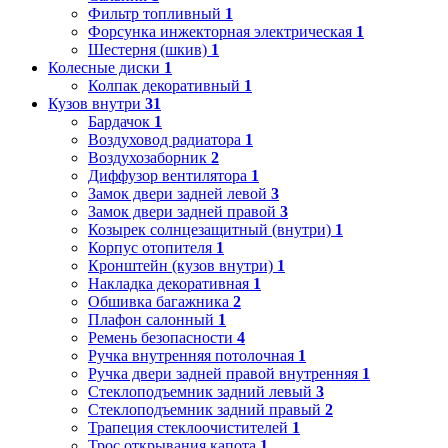
Фильтр топливный
1
Форсунка инжекторная электрическая
1
Шестерня (шкив)
1
Колесные диски
1
Колпак декоративный
1
Кузов внутри
31
Бардачок
1
Воздуховод радиатора
1
Воздухозаборник
2
Диффузор вентилятора
1
Замок двери задней левой
3
Замок двери задней правой
3
Козырек солнцезащитный (внутри)
1
Корпус отопителя
1
Кронштейн (кузов внутри)
1
Накладка декоративная
1
Обшивка багажника
2
Плафон салонный
1
Ремень безопасности
4
Ручка внутренняя потолочная
1
Ручка двери задней правой внутренняя
1
Стеклоподъемник задний левый
3
Стеклоподъемник задний правый
2
Трапеция стеклоочистителей
1
Трос открывания капота
1