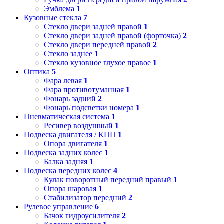
Эмблема
1
Кузовные стекла
7
Стекло двери задней правой
1
Стекло двери задней правой (форточка)
2
Стекло двери передней правой
2
Стекло заднее
1
Стекло кузовное глухое правое
1
Оптика
5
Фара левая
1
Фара противотуманная
1
Фонарь задний
2
Фонарь подсветки номера
1
Пневматическая система
1
Ресивер воздушный
1
Подвеска двигателя / КПП
1
Опора двигателя
1
Подвеска задних колес
1
Балка задняя
1
Подвеска передних колес
4
Кулак поворотный передний правый
1
Опора шаровая
1
Стабилизатор передний
2
Рулевое управление
6
Бачок гидроусилителя
2