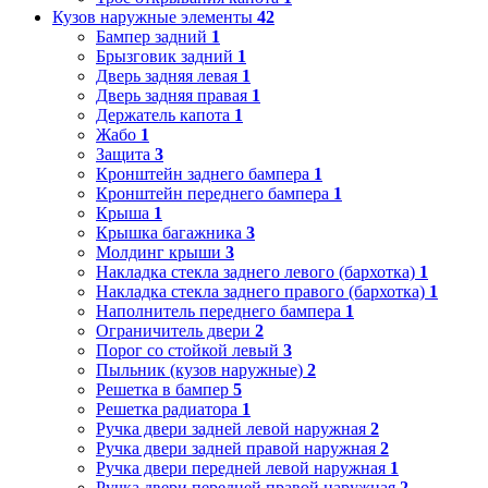
Кузов наружные элементы
42
Бампер задний
1
Брызговик задний
1
Дверь задняя левая
1
Дверь задняя правая
1
Держатель капота
1
Жабо
1
Защита
3
Кронштейн заднего бампера
1
Кронштейн переднего бампера
1
Крыша
1
Крышка багажника
3
Молдинг крыши
3
Накладка стекла заднего левого (бархотка)
1
Накладка стекла заднего правого (бархотка)
1
Наполнитель переднего бампера
1
Ограничитель двери
2
Порог со стойкой левый
3
Пыльник (кузов наружные)
2
Решетка в бампер
5
Решетка радиатора
1
Ручка двери задней левой наружная
2
Ручка двери задней правой наружная
2
Ручка двери передней левой наружная
1
Ручка двери передней правой наружная
2