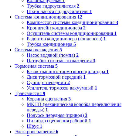
Колонка рулевая
1
Трубка гидроусилителя
2
Шкив насоса гидроусилителя
1
Система кондиционирования
12
Компрессор системы кондиционирования
3
Кронштейн кондиционера
2
Осушитель системы кондиционирования
1
Радиатор кондиционера (конденсер)
1
Трубка кондиционера
5
Система охлаждения
5
Насос водяной (помпа)
2
Патрубок системы охлаждения
3
Тормозная система
5
Бачок главного тормозного цилиндра
1
Диск тормозной передний
1
Суппорт передний
2
Усилитель тормозов вакуумный
1
Трансмиссия
9
Корзина сцепления
3
МКПП (механическая коробка переключения
передач)
1
Полуось передняя (привод)
3
Цилиндр сцепления рабочий
1
Шрус
1
Электрооснащение
6