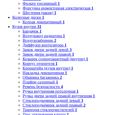
Фильтр топливный
1
Форсунка инжекторная электрическая
1
Шестерня (шкив)
1
Колесные диски
1
Колпак декоративный
1
Кузов внутри
31
Бардачок
1
Воздуховод радиатора
1
Воздухозаборник
2
Диффузор вентилятора
1
Замок двери задней левой
3
Замок двери задней правой
3
Козырек солнцезащитный (внутри)
1
Корпус отопителя
1
Кронштейн (кузов внутри)
1
Накладка декоративная
1
Обшивка багажника
2
Плафон салонный
1
Ремень безопасности
4
Ручка внутренняя потолочная
1
Ручка двери задней правой внутренняя
1
Стеклоподъемник задний левый
3
Стеклоподъемник задний правый
2
Трапеция стеклоочистителей
1
Трос открывания капота
1