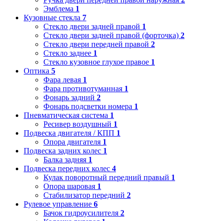
Эмблема
1
Кузовные стекла
7
Стекло двери задней правой
1
Стекло двери задней правой (форточка)
2
Стекло двери передней правой
2
Стекло заднее
1
Стекло кузовное глухое правое
1
Оптика
5
Фара левая
1
Фара противотуманная
1
Фонарь задний
2
Фонарь подсветки номера
1
Пневматическая система
1
Ресивер воздушный
1
Подвеска двигателя / КПП
1
Опора двигателя
1
Подвеска задних колес
1
Балка задняя
1
Подвеска передних колес
4
Кулак поворотный передний правый
1
Опора шаровая
1
Стабилизатор передний
2
Рулевое управление
6
Бачок гидроусилителя
2