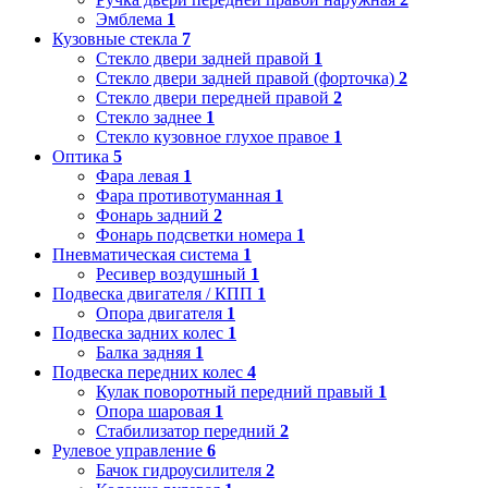
Эмблема
1
Кузовные стекла
7
Стекло двери задней правой
1
Стекло двери задней правой (форточка)
2
Стекло двери передней правой
2
Стекло заднее
1
Стекло кузовное глухое правое
1
Оптика
5
Фара левая
1
Фара противотуманная
1
Фонарь задний
2
Фонарь подсветки номера
1
Пневматическая система
1
Ресивер воздушный
1
Подвеска двигателя / КПП
1
Опора двигателя
1
Подвеска задних колес
1
Балка задняя
1
Подвеска передних колес
4
Кулак поворотный передний правый
1
Опора шаровая
1
Стабилизатор передний
2
Рулевое управление
6
Бачок гидроусилителя
2