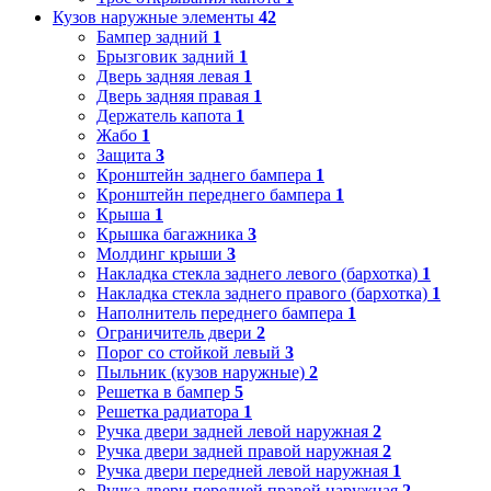
Кузов наружные элементы
42
Бампер задний
1
Брызговик задний
1
Дверь задняя левая
1
Дверь задняя правая
1
Держатель капота
1
Жабо
1
Защита
3
Кронштейн заднего бампера
1
Кронштейн переднего бампера
1
Крыша
1
Крышка багажника
3
Молдинг крыши
3
Накладка стекла заднего левого (бархотка)
1
Накладка стекла заднего правого (бархотка)
1
Наполнитель переднего бампера
1
Ограничитель двери
2
Порог со стойкой левый
3
Пыльник (кузов наружные)
2
Решетка в бампер
5
Решетка радиатора
1
Ручка двери задней левой наружная
2
Ручка двери задней правой наружная
2
Ручка двери передней левой наружная
1
Ручка двери передней правой наружная
2