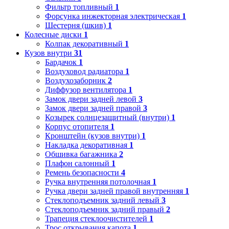
Фильтр топливный
1
Форсунка инжекторная электрическая
1
Шестерня (шкив)
1
Колесные диски
1
Колпак декоративный
1
Кузов внутри
31
Бардачок
1
Воздуховод радиатора
1
Воздухозаборник
2
Диффузор вентилятора
1
Замок двери задней левой
3
Замок двери задней правой
3
Козырек солнцезащитный (внутри)
1
Корпус отопителя
1
Кронштейн (кузов внутри)
1
Накладка декоративная
1
Обшивка багажника
2
Плафон салонный
1
Ремень безопасности
4
Ручка внутренняя потолочная
1
Ручка двери задней правой внутренняя
1
Стеклоподъемник задний левый
3
Стеклоподъемник задний правый
2
Трапеция стеклоочистителей
1
Трос открывания капота
1