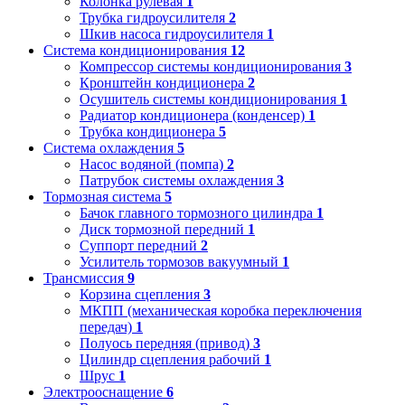
Колонка рулевая
1
Трубка гидроусилителя
2
Шкив насоса гидроусилителя
1
Система кондиционирования
12
Компрессор системы кондиционирования
3
Кронштейн кондиционера
2
Осушитель системы кондиционирования
1
Радиатор кондиционера (конденсер)
1
Трубка кондиционера
5
Система охлаждения
5
Насос водяной (помпа)
2
Патрубок системы охлаждения
3
Тормозная система
5
Бачок главного тормозного цилиндра
1
Диск тормозной передний
1
Суппорт передний
2
Усилитель тормозов вакуумный
1
Трансмиссия
9
Корзина сцепления
3
МКПП (механическая коробка переключения
передач)
1
Полуось передняя (привод)
3
Цилиндр сцепления рабочий
1
Шрус
1
Электрооснащение
6